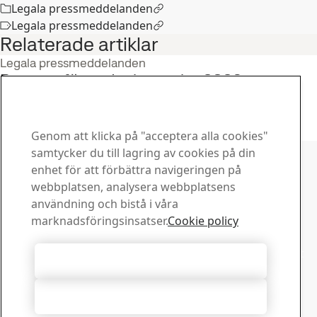
Legala pressmeddelanden
Legala pressmeddelanden
Relaterade artiklar
Legala pressmeddelanden
Rapport för andra kvartalet 2026
22
jul
Andra kvartal, Investerare
Läs hela berättelsen
Genom att klicka på "acceptera alla cookies"
Kontakta SSAB
samtycker du till lagring av cookies på din
enhet för att förbättra navigeringen på
Kontakta oss
webbplatsen, analysera webbplatsens
Hur kan vi hjälpa dig?
användning och bistå i våra
Visa kontakter
marknadsföringsinsatser.
Cookie policy
Downloadcenter
Sök och ladda ned SSABs broschyrer, certifikat och annat
Acceptera alla cookies
material.
Gå till downloadcenter
Acceptera nödvändiga
Prenumerera på nyhetsbrev