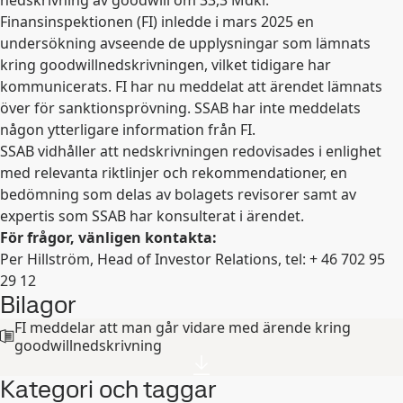
nedskrivning av goodwill om 33,3 Mdkr.
Finansinspektionen (FI) inledde i mars 2025 en
undersökning avseende de upplysningar som lämnats
kring goodwillnedskrivningen, vilket tidigare har
kommunicerats. FI har nu meddelat att ärendet lämnats
över för sanktionsprövning. SSAB har inte meddelats
någon ytterligare information från FI.
SSAB vidhåller att nedskrivningen redovisades i enlighet
med relevanta riktlinjer och rekommendationer, en
bedömning som delas av bolagets revisorer samt av
expertis som SSAB har konsulterat i ärendet.
För frågor, vänligen kontakta:
Per Hillström, Head of Investor Relations, tel: + 46
702 95
29 12
Bilagor
FI meddelar att man går vidare med ärende kring
goodwillnedskrivning
Kategori och taggar