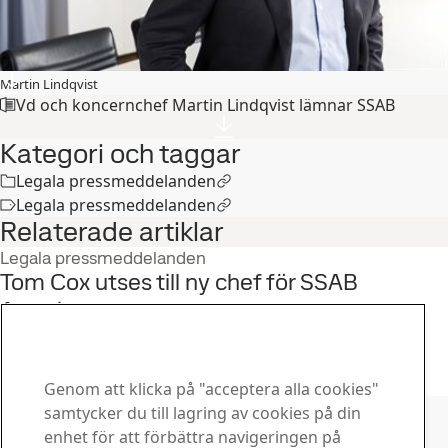
Martin Lindqvist
Vd och koncernchef Martin Lindqvist lämnar SSAB
Kategori och taggar
Legala pressmeddelanden
Legala pressmeddelanden
Relaterade artiklar
Legala pressmeddelanden
Tom Cox utses till ny chef för SSAB
Americas
16
dec
Organisation, Koncernledningen, SSAB Americas
Läs hela berättelsen
Genom att klicka på "acceptera alla cookies"
Kontakta SSAB
samtycker du till lagring av cookies på din
enhet för att förbättra navigeringen på