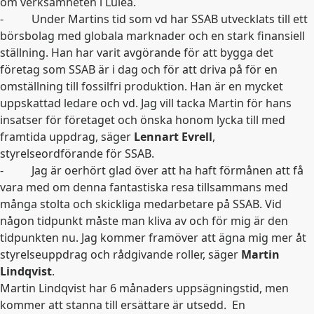
om verksamheten i Luleå.
-
Under Martins tid som vd har SSAB utvecklats till ett
börsbolag med globala marknader och en stark finansiell
ställning. Han har varit avgörande för att bygga det
företag som SSAB är i dag och för att driva på för en
omställning till fossilfri produktion. Han är en mycket
uppskattad ledare och vd. Jag vill tacka Martin för hans
insatser för företaget och önska honom lycka till med
framtida uppdrag, säger
Lennart
Evrell
,
styrelseordförande för SSAB.
-
Jag är oerhört glad över att ha haft förmånen att få
vara med om denna fantastiska resa tillsammans med
många stolta och skickliga medarbetare på SSAB. Vid
någon tidpunkt måste man kliva av och för mig är den
tidpunkten nu. Jag kommer framöver att ägna mig mer åt
styrelseuppdrag och rådgivande roller, säger
Martin
Lindqvist
.
Martin Lindqvist har 6 månaders uppsägningstid, men
kommer att stanna till ersättare är utsedd.
En