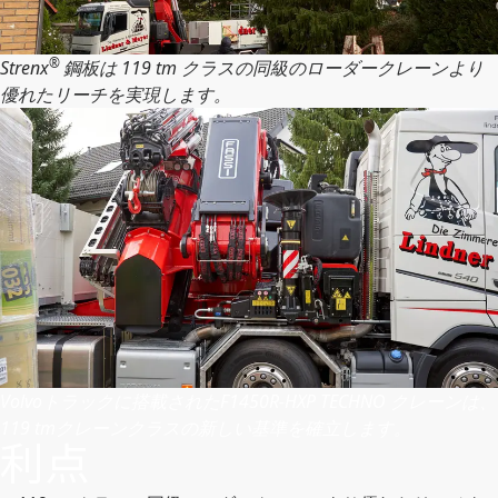
®
Strenx
鋼板は 119 tm クラスの同級のローダークレーンより
優れたリーチを実現します。
Volvoトラックに搭載されたF1450R-HXP TECHNO クレーンは、
119 tmクレーンクラスの新しい基準を確立します。
利点