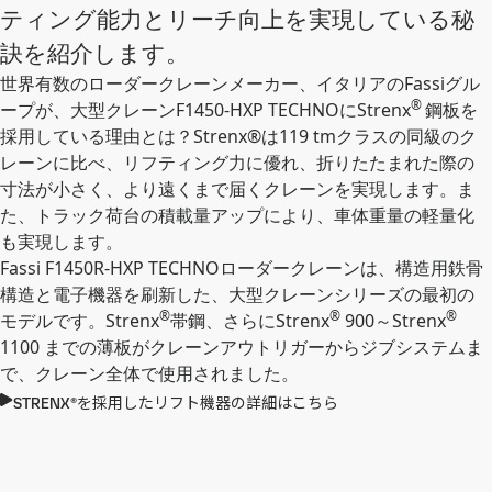
ティング能力とリーチ向上を実現している秘
訣を紹介します。
世界有数のローダークレーンメーカー、イタリアのFassiグル
®
ープが、大型クレーンF1450-HXP TECHNOにStrenx
鋼板を
採用している理由とは？Strenx®は119 tmクラスの同級のク
レーンに比べ、リフティング力に優れ、折りたたまれた際の
寸法が小さく、より遠くまで届くクレーンを実現します。ま
た、トラック荷台の積載量アップにより、車体重量の軽量化
も実現します。
Fassi F1450R-HXP TECHNOローダークレーンは、構造用鉄骨
構造と電子機器を刷新した、大型クレーンシリーズの最初の
®
®
®
モデルです。Strenx
帯鋼、さらにStrenx
900～Strenx
1100 までの薄板がクレーンアウトリガーからジブシステムま
で、クレーン全体で使用されました。
STRENX®を採用したリフト機器の詳細はこちら