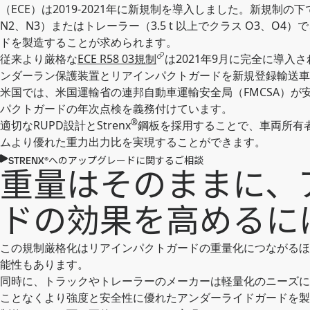
（ECE）は2019-2021年に新規制を導入しました。新規制の
N2、N3）またはトレーラー（3.5 t 以上でクラス O3、
ドを製造することが求められます。
従来より厳格な
ECE R58 03規制
は2021年9月に完全に導
ンダーラン保護装置とリアインパクトガードを新規登録輸送車
米国では、米国運輸省の連邦自動車運輸安全局（FMCSA）が安
パクトガードの年次点検を義務付けています。
®
適切なRUPD設計とStrenx
鋼板を採用することで、車両所有者
ムより優れた重力出力比を実現することができます。
STRENX®へのアップグレードに関するご相談
重量はそのままに、
ドの効果を高めるに
この規制厳格化はリアインパクトガードの重量化につながるほ
能性もあります。
同時に、トラックやトレーラーのメーカーは軽量化のニーズに
ことなくより強度と安全性に優れたアンダーライドガードを製