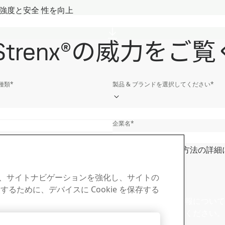
）の強度と安全 性を向上
trenx®の威力をご
種類
*
製品 & ブランドを選択してください
*
姓
*
企業名
*
都道府県
*
個人データの処理方法の詳細
い
ると、サイトナビゲーションを強化し、サイトの
x® ニュースレターで
セールス
ために、デバイスに Cookie を保存する
を入手
販売および製品の情報について
ートへお問い合わせください。
にご登録いただくと、業界の最