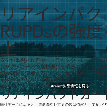
SSAB
お問い合わせ
日本語
Search
ブランドと製品
Strenx
トレーラーに最適な素材 Stren
リアインパク
ブランドと製品
化石燃料フリー鋼
技術サポート
MySSAB
RUPDsの強
上
安全が重視される中、トラックやトレーラーの
ンパクトガードの素材選びを慎重に行うことが
切な鋼材を使用することで、大型車両や乗用車
る致命傷のリスクが軽減されます。
無料の技術アドバイスを入手
Strenx®製品情報を見る
リアインパクトガー
統計データによると、致命傷や死亡者の数は依然として多い状