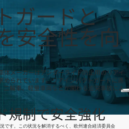
x
トガードと
度を安全性を向
車体メーカーはアンダーライド防止用のリアイ
求められています。リアインパクトガードに適
、二輪車、軽量車両などが関わる追突事故によ
ド規制で安全強化
況です。この状況を解消するべく、欧州連合経済委員会