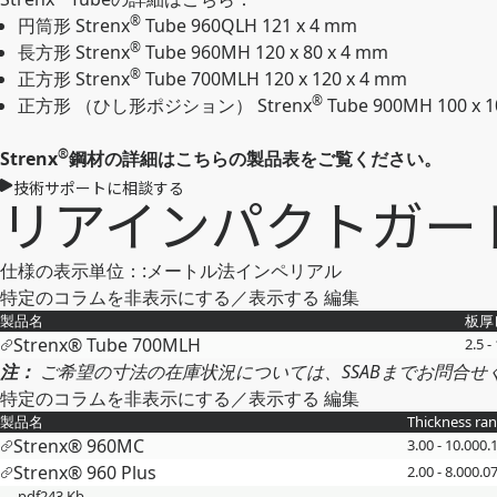
®
円筒形 Strenx
Tube 960QLH 121 x 4 mm
®
長方形 Strenx
Tube 960MH 120 x 80 x 4 mm
®
正方形 Strenx
Tube 700MLH 120 x 120 x 4 mm
®
正方形 （ひし形ポジション） Strenx
Tube 900MH 100 x 1
®
Strenx
鋼材の詳細はこちらの製品表をご覧ください。
技術サポートに相談する
リアインパクトガードに
仕様の表示単位：
:
メートル法
インペリアル
特定のコラムを非表示にする／表示する
編集
製品名
板厚
Strenx® Tube 700MLH
2.5 -
注：
ご希望の寸法の在庫状況については、SSABまでお問合せ
特定のコラムを非表示にする／表示する
編集
製品名
Thickness ran
Strenx® 960MC
3.00 - 10.00
0.
Strenx® 960 Plus
2.00 - 8.00
0.07
pdf
243 Kb