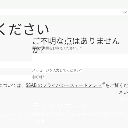
覧ください
ご不明な点はありません
か？
御社の業種をお教えください。
*
会社Eメールアドレス
*
役職
メッセージを入力してください
*
*
市町村
*
については、
SSAB のプライバシーステートメント
をご覧くだ
さい
送信
テックサポート
はセールスサポ
経験豊富な技術サポートチームが質問にお答え
します