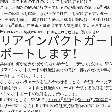
制約、コスト面の要件のバランスを実現するには？
®
こうした問題の解消に役立っているのが高強度の
Strenx
960
ラーの軽量化を確保しながら安全性向上を実現するアンダーライ
引張強度を備え、成形性にも優れた構造用鋼板は、各種仕様に
®
Strenx
鋼板が自動車・輸送産業で人気を博している理由はそ
STRENX®960鋼板がRUPDの価値を上げる理由をご覧ください
リアインパクトガード
ポートします！
具体的に何が必要か 分からない場合も、ご安心ください。SS
リアインパクトガードの性能は素材の選択、部品の形状や厚さ
ータによって決まります。
さまざまなパラメータを組み合わせることで、希望に合ったア
評価を行い、コスト面と性能面のニーズに合致する設計を特定
インパクトガードの設計をお手伝いします。
®
®
RUPD用として、SSABでは
Strenx
960
や
Strenx
700鋼管
レザー切断、さらにRUPD用の各種支持構造物の切断やプレ
®
Strenx
Tubeの詳細はこちら：