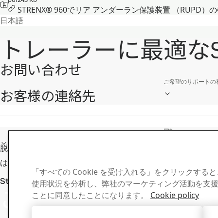
STRENX® 960でリア アンダーラン保護装置 （RUPD
日本語
トレーラーに最適なS
お問い合わせ
ご希望のサポートの
お客様の連絡先
名
*
携帯電話
*
国
*
脱炭素鋼関連情報に関するメール配信リストに追加してくださ
はい、SSABからのEメールのお知らせを希望します
「すべての Cookie を受け入れる」をクリックす
Stren
Strenx®に関するお問い合わせ
使用状況を分析し、弊社のマーケティング活動を支援する
ご不明点や質問
最新情報
ことに同意したことになります。
Cookie policy
ニュースレター