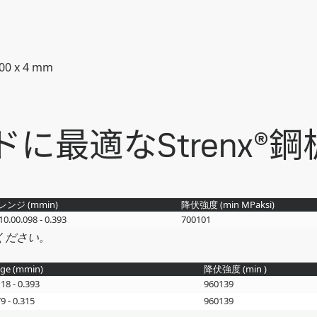
00 x 4 mm
最適なStrenx®鋼
レンジ (
mm
in
)
降伏強度 (min
MPa
ksi
)
 10.0
0.098 - 0.393
700
101
ください。
ge (
mm
in
)
降伏強度 (min )
118 - 0.393
960
139
9 - 0.315
960
139