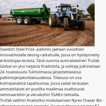
Swedish Steel Prize -palkinto jaetaan vuosittain
innovatiiviselle desing-ratkaisulle, jossa on hyödynnetty
erikoislujaa terästä. Tänä vuonna australialainen Trufab
Global on yksi neljästä finalistista, ja voittaja julkistetaan
24. toukokuuta Tukholmassa järjestettävässä
palkintojenjakotilaisuudessa. Tilaisuus on osa
kolmipäiväistä tapahtumaa, jossa sadat teräsalan
ammattilaiset eri puolilta maailmaa osallistuvat
seminaareihin ja vierailuihin SSAB:n tehtailla.
Trufab valittiin finalistiksi modulaarisen Nyrex Chaser Bin -
viljaperävaununsa ansiosta. Vaunun tilavuus on jopa 62