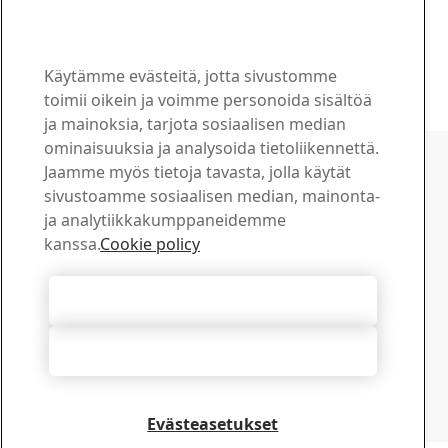
Kampag on nimetty Swedish Steel Prize
2019 -finalistiksi
28
loka
Swedish Steel Prize, Erikoislujat teräkset
Käytämme evästeitä, jotta sivustomme
Lue koko juttu
toimii oikein ja voimme personoida sisältöä
ja mainoksia, tarjota sosiaalisen median
Ota yhteyttä SSAB:hen
ominaisuuksia ja analysoida tietoliikennettä.
Jaamme myös tietoja tavasta, jolla käytät
Ota yhteyttä
sivustoamme sosiaalisen median, mainonta-
Kuinka voimme olla avuksi?
ja analytiikkakumppaneidemme
Selaa yhteyshenkilöitä
kanssa.
Cookie policy
Latauskeskus
Hae ja lataa SSAB:n esitteitä, sertifikaatteja ja muuta
Hyväksy kaikki evästeet
materiaalia.
Siirry ladattaviin tiedostoihin
Hylkää kaikki
Tilaa uutiskirjeemme
Tarkista SSAB-uutiskirjeiden tilausasetuksesi
tilauskeskuksestamme
Evästeasetukset
Tilaa tästä