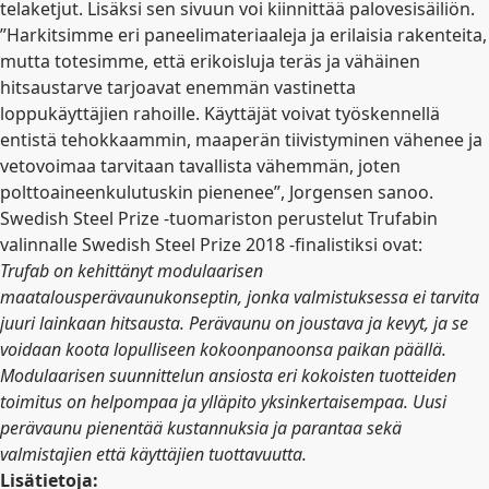
telaketjut. Lisäksi sen sivuun voi kiinnittää palovesisäiliön.
”Harkitsimme eri paneelimateriaaleja ja erilaisia rakenteita,
mutta totesimme, että erikoisluja teräs ja vähäinen
hitsaustarve tarjoavat enemmän vastinetta
loppukäyttäjien rahoille. Käyttäjät voivat työskennellä
entistä tehokkaammin, maaperän tiivistyminen vähenee ja
vetovoimaa tarvitaan tavallista vähemmän, joten
polttoaineenkulutuskin pienenee”, Jorgensen sanoo.
Swedish Steel Prize -tuomariston perustelut Trufabin
valinnalle Swedish Steel Prize 2018 -finalistiksi ovat:
Trufab on kehittänyt modulaarisen
maatalousperävaunukonseptin, jonka valmistuksessa ei tarvita
juuri lainkaan hitsausta. Perävaunu on joustava ja kevyt, ja se
voidaan koota lopulliseen kokoonpanoonsa paikan päällä.
Modulaarisen suunnittelun ansiosta eri kokoisten tuotteiden
toimitus on helpompaa ja ylläpito yksinkertaisempaa. Uusi
perävaunu pienentää kustannuksia ja parantaa sekä
valmistajien että käyttäjien tuottavuutta.
Lisätietoja: