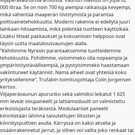
000 litraa. Se on noin 700 kg aiempia ratkaisuja kevyempi,
mikä vähentää maaperän tiivistymistä ja parantaa
polttoainetehokkuutta. Moderni rakenne ei edellytä juuri
lainkaan hitsaamista, mikä pidentää tuotteen käyttöikää.
Lisäksi litteät pakkaukset ja kokoamisen helppous ovat
täysin uutta maatalousvaunujen alalla.
”Kehitimme Nyrexin parantaaksemme tuotteidemme
tehokkuutta. Pohdimme, voisimmeko olla nopeampia ja
ympäristöystävällisempiä, ja pystyisimmekö haastamaan
vakiintuneet käytännöt. Nämä aiheet ovat yhteisiä koko
yrityksellemme”, Trufabin toimitusjohtaja Colin Jorgensen
kertoo.
Viljaperävaunun apurunko sekä valmiiksi leikatut 1 625
mm leveät sivupaneelit ja lattiamoduulit on valmistettu
erikoislujasta teräksestä. Modulaariset paneelit
kiinnitetään lähinnä taivutettujen liitosten ja
kiinnityspulttien avulla. Kärryssä on kaksi akselia ja
sisäänrakennetut jarrut, ja siihen voi valita joko renkaat tai