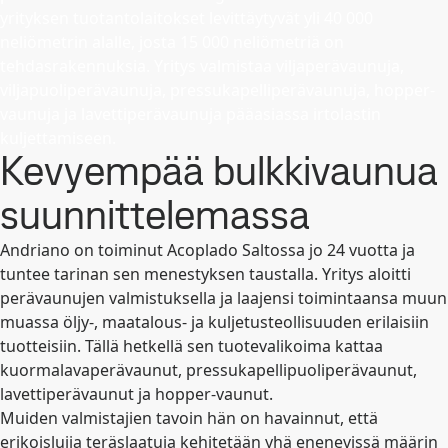
yrityksen tuotantolaitokset levittäytyvät yli 40 000
neliömetrin alalle, josta 15 000 neliömetriä on
tehdasrakennuksia. Yritys valmistaa viljaperävaunuja,
viljapuoliperävaunuja, pressukapelliperävaunuja, hopper-
vaunuja ja lavettiperävaunuja pääasiassa irtolastin
kuljettamiseen.
Kevyempää bulkkivaunua
suunnittelemassa
Andriano on toiminut Acoplado Saltossa jo 24 vuotta ja
tuntee tarinan sen menestyksen taustalla. Yritys aloitti
perävaunujen valmistuksella ja laajensi toimintaansa muun
muassa öljy-, maatalous- ja kuljetusteollisuuden erilaisiin
tuotteisiin. Tällä hetkellä sen tuotevalikoima kattaa
kuormalavaperävaunut, pressukapellipuoliperävaunut,
lavettiperävaunut ja hopper-vaunut.
Muiden valmistajien tavoin hän on havainnut, että
erikoislujia teräslaatuja kehitetään yhä enenevissä määrin