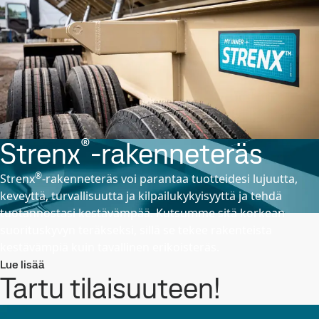
®
Strenx
-rakenneteräs
®
Strenx
-rakenneteräs voi parantaa tuotteidesi lujuutta,
keveyttä, turvallisuutta ja kilpailukykyisyyttä ja tehdä
tuotannostasi kestävämpää. Kutsumme sitä korkean
suorituskyvyn teräkseksi, sillä se tekee rakenteista
kestävämpiä kuin tavallinen erikoisteräs.
Lue lisää
Tartu tilaisuuteen!