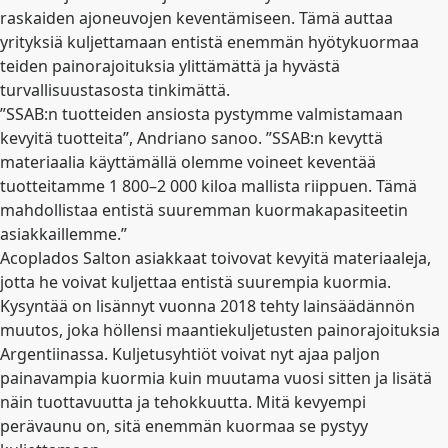
raskaiden ajoneuvojen keventämiseen. Tämä auttaa
yrityksiä kuljettamaan entistä enemmän hyötykuormaa
teiden painorajoituksia ylittämättä ja hyvästä
turvallisuustasosta tinkimättä.
”SSAB:n tuotteiden ansiosta pystymme valmistamaan
kevyitä tuotteita”, Andriano sanoo. ”SSAB:n kevyttä
materiaalia käyttämällä olemme voineet keventää
tuotteitamme 1 800–2 000 kiloa mallista riippuen. Tämä
mahdollistaa entistä suuremman kuormakapasiteetin
asiakkaillemme.”
Acoplados Salton asiakkaat toivovat kevyitä materiaaleja,
jotta he voivat kuljettaa entistä suurempia kuormia.
Kysyntää on lisännyt vuonna 2018 tehty lainsäädännön
muutos, joka höllensi maantiekuljetusten painorajoituksia
Argentiinassa. Kuljetusyhtiöt voivat nyt ajaa paljon
painavampia kuormia kuin muutama vuosi sitten ja lisätä
näin tuottavuutta ja tehokkuutta. Mitä kevyempi
perävaunu on, sitä enemmän kuormaa se pystyy