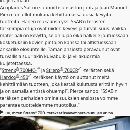
kuljettamaan.
Acoplados Salton suunnitteluosaston johtaja Juan Manuel
Pierce on ollut mukana kehittämässä uusia kevyitä
tuotteita. Hänen mukaansa yksi SSAB:n terästen
tärkeimpiä etuja ovat niiden keveys ja turvallisuus. Vaikka
materiaali on kevyttä, se on lujaa eikä halkeile joutuessaan
kosketuksiin kovien pintojen kanssa tai altistuessaan
ankarille olosuhteille. Tämän ansiosta perävaunut ovat
turvallisia suuriakin kuivabulk- ja viljakuormia
kuljetettaessa.
®
®
”
Strenx
700MC-
ja
Strenx
700CR
-terästen sekä
®
Hardox
450
-teräksen käyttö on auttanut meitä
kehittämään tuotteen, joka kestää kulutusta erittäin hyvin
ja on samalla entistä ohuempi”, Pierce sanoo. ”SSAB:n
teräksen parhaiden ominaisuuksien ansiosta voimme
parantaa tuotteidemme muotoilua.”
Lue, miten Strenx® 700 -teräkset lisäävät perävaunujen arvoa