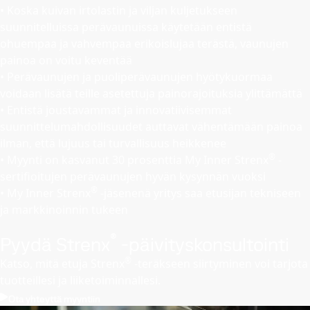
• Koska kuivan irtolastin ja viljan kuljetukseen
suunnitelluissa perävaunuissa käytetään entistä
ohuempaa ja vahvempaa erikoislujaa terästä, vaunujen
painoa on voitu keventää
• Perävaunujen ja puoliperävaunujen hyötykuormaa
voidaan lisätä teille asetettuja painorajoituksia ylittämättä
• Entistä joustavammat ja innovatiivisemmat
suunnittelumahdollisuudet auttavat vähentämään painoa
ilman, että lujuus tai turvallisuus heikkenee
®
• Myynti on kasvanut 30 prosenttia My Inner Strenx
-
sertifioitujen perävaunujen hyvän kysynnän vuoksi
®
• My Inner Strenx
-jäsenenä yritys saa etusijan tekniseen
ja markkinoinnin tukeen
®
Pyydä Strenx
-päivityskonsultointi
®
Katso, mitä etuja Strenx
-teräkseen siirtyminen voi tarjota
tuotteillesi ja liiketoiminnallesi.
Ota yhteyttä myyntiin