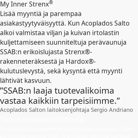
®
My Inner Strenx
Lisää myyntiä ja parempaa
asiakastyytyväisyyttä. Kun Acoplados Salto
alkoi valmistaa viljan ja kuivan irtolastin
kuljettamiseen suunniteltuja perävaunuja
SSAB:n erikoislujasta Strenx®-
rakenneteräksestä ja Hardox®-
kulutuslevystä, sekä kysyntä että myynti
lähtivät kasvuun.
”SSAB:n laaja tuotevalikoima
vastaa kaikkiin tarpeisiimme.”
Acoplados Salton laitoksenjohtaja Sergio Andriano
Tietoa Acoplados Saltosta
Perävaunu- ja puoliperävaunuvalmistaja Acoplados Salto
perustettiin vuonna 1965. Argentiinan Saltossa toimivan