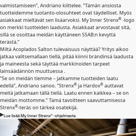
valmistamiseen”, Andriano kiittelee. ”Tämän ansiosta
tuotteidemme tuotanto-olosuhteet ovat täydelliset. Myös
®
asiakkaat mieltävät sen lisäarvoksi. My Inner Strenx
-logo
on merkki tuotteiden laadusta. Asiakkaat arvostavat sitä,
sillä se osoittaa meidän käyttäneen SSAB:n kevyttä
terästä.”
Miltä Acoplados Salton tulevaisuus näyttää? Yritys aikoo
jatkaa valitsemallaan tiellä, pitää kiinni brändinsä laadusta
ja maineesta sekä täyttää markkinoiden tarpeet
lainsäädännön muuttuessa .
”Se on meidän tiemme – jatkamme tuotteiden laatu
®
®
edellä”, Andriano sanoo. ”Strenx
ja Hardox
auttavat
meitä jatkamaan tällä tiellä. Laatu ennen kaikkea – se on
meidän mottomme.” Tämä tavoitteen saavuttamisessa
®
Strenx
-teräs on tärkeä osatekijä.
Lue lisää My Inner Strenx® -ohjelmasta