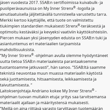
jäsen vuodesta 2017. SSAB:n sertifioimissa kuivabulk- ja
®
puoliperävaunuissa on My Inner Strenx
-logolla ja
ainutlaatuisella jäljitettävällä tunnisteella varustettu tarra.
Merkki kertoo käyttäjille, että tuote on valmistettu
®
tiukimpien standardien mukaisesti Strenx
-teräksestä ja
optimoitu kestäväksi ja kevyeksi vaativiin käyttökohteisiin.
Piercen mukaan yksi jäsenyyden eduista on SSAB:n tuki ja
asiantuntemus eri materiaalien tarjoamista
mahdollisuuksista.
®
”My Inner Strenx
-ohjelman avulla olemme hyödyntäneet
uutta tietoa SSAB:n materiaaleista parantaaksemme
tuotantoamme jatkuvasti”, hän sanoo. ”SSAB:ltä saamme
teknistä neuvontaa muun muassa materiaalin käytöstä
sekä juottamisesta, hitsaamisesta, leikkaamisesta ja
taivuttamisesta. ”
®
Laitoksenjohtaja Andriano kokee My Inner Strenx
-
ohjelman tuovan muitakin etuja: yritys saa tarvitsemansa
materiaalit ajallaan ja määritystensä mukaisesti.
”Meillä on aina riittävä varasto tarvittavan tuotemäärän