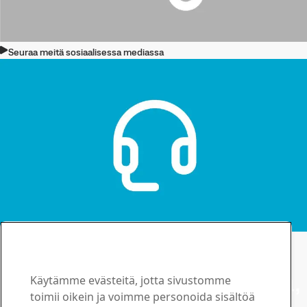
Seuraa meitä sosiaalisessa mediassa
Ota yhteyttä
Ota yhteyttä – Strenx®
Jos sinulla on kysyttävää,
Käytämme evästeitä, jotta sivustomme
toimii oikein ja voimme personoida sisältöä