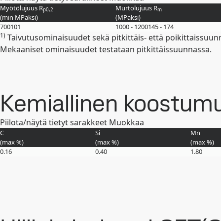
Myötölujuus R
Murtolujuus R
p0,2
m
(min
MPa
ksi
)
(
MPa
ksi
)
700
101
1000 - 1200
145 - 174
1)
Taivutusominaisuudet sekä pitkittäis- että poikittaissuun
Mekaaniset ominaisuudet testataan pitkittäissuunnassa.
Kemiallinen koostumus
Piilota/näytä tietyt sarakkeet
Muokkaa
C
Si
Mn
(max
%
)
(max
%
)
(max
%
)
0.16
0.40
1.80