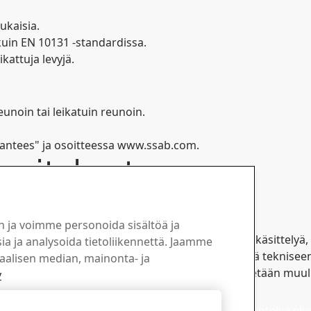
ukaisia.
uin EN 10131 -standardissa.
kattuja levyjä.
unoin tai leikatuin reunoin.
antees" ja osoitteessa www.ssab.com.
uositukset
a leikkausominaisuudet.
n ja voimme personoida sisältöä ja
ellyttävät kuumamuokkausta tai yli 180°C:n lämpökäsittelyä, 
a ja analysoida tietoliikennettä. Jaamme
tä osoitteesta www.ssab.com tai ottamalla yhteyttä teknisee
iaalisen median, mainonta- ja
erästä hitsataan, leikataan, särmätään tai työstetään muull
y
 tasalla Strenx®-
Myynti
Hylkää kaikki
Lähetä myynti- ja tuotekysely