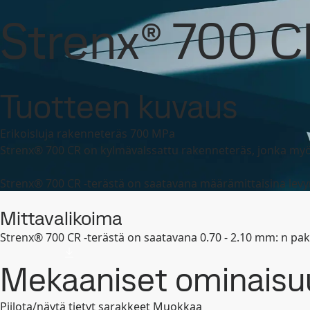
SSAB - konserni
Sijoittajat
Työpaikat
Uutishuone
Brändit ja tuotteet
Strenx
Tuotevalikoima ja tietol
Strenx® 700 C
Brändit ja tuotteet
Fossiilivapaa teräs
Tekninen tuki
Yhteystied
Tuotteen kuvaus
Erikoisluja rakenneteräs 700 MPa
Strenx® 700 CR on kylmävalssattu rakenneteräs, jonka myö
Strenx® 700 CR -terästä on saatavana määrämittaisina levyn
Mittavalikoima
Strenx® 700 CR -terästä on saatavana 0.70 - 2.10 mm: n paksu
Mekaaniset ominaisu
Piilota/näytä tietyt sarakkeet
Muokkaa