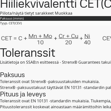
Hiiliekvivalentti CET(
Piilota/näytä tietyt sarakkeet
Muokkaa
Paksuus (
mm
in
)
Tyyp. CET(CEV)
Toleranssit
Lisätietoja on SSAB:n esitteessä - Strenx® Guarantees takui
Paksuus
Toleranssit ovat Strenx® -paksuustakuiden mukaisia.
Strenx® -paksuustakuut täyttävät EN 10131 -standardin pa
Pituus ja leveys
Toleranssit ovat EN 10131 -standardin mukaisia. Tiukempia
Pituustoleranssit koskevat ainoastaan määrämittoihin leikat