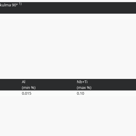
1)
skulma 90°
Al
Nb+Ti
(min
%
)
(max
%
)
0.015
0.10