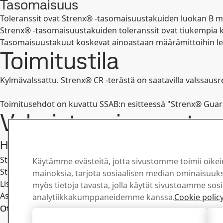
Tasomaisuus
Toleranssit ovat Strenx® -tasomaisuustakuiden luokan B m
Strenx® -tasomaisuustakuiden toleranssit ovat tiukempia k
Tasomaisuustakuut koskevat ainoastaan määrämittoihin lei
Toimitustila
Kylmävalssattu. Strenx® CR -terästä on saatavilla valssausre
Toimitusehdot on kuvattu SSAB:n esitteessä "Strenx® Guar
Valmistus- ja muut s
Hitsaus, taivutus ja koneistus
Strenx® CR -teräksellä on hyvät kylmämuovaus-, hitsaus- j
Käytämme evästeitä, jotta sivustomme toimii oikei
Strenx® CR -teräksellä ei sovellu käyttökohteisiin, jotka ed
mainoksia, tarjota sosiaalisen median ominaisuuksi
Lisätietoja teräksen prosessoinnista löytyy SSAB:n esitteis
myös tietoja tavasta, jolla käytät sivustoamme sos
Asianmukaisia työturvallisuusohjeita on noudatettava, kun t
analytiikkakumppaneidemme kanssa.
Cookie polic
Pysy ajan
Ota yhteyttä – Strenx®
Hyväksy kaikki evästeet