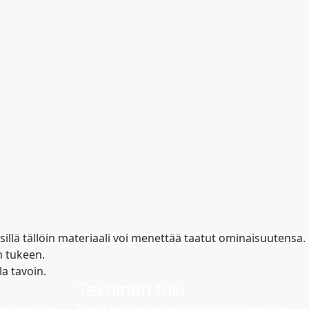
sillä tällöin materiaali voi menettää taatut ominaisuutensa.
n tukeen.
a tavoin.
Tekninen tuki
si myynnin
Saat tarvitsemasi vastaukset kokeneelta