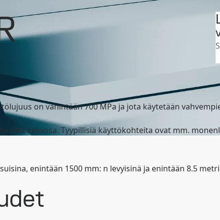
Suomi
Search
omakkeet
Strenx 700 -tuoteryhmä
R
ot
MySSAB
V
tölujuus on vähintään 700 MPa ja jota käytetään vahvempi
ä että keloissa. Tyypillisiä käyttökohteita ovat mm. monen
isina, enintään 1500 mm: n levyisinä ja enintään 8.5 metrin 
udet