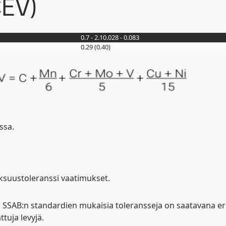
CEV)
0.7 - 2.1
0.028 - 0.083
0.29 (0.40)
ssa.
ksuustoleranssi vaatimukset.
, SSAB:n standardien mukaisia toleransseja on saatavana er
tuja levyjä.