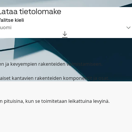
Lataa tietolomake
alitse kieli
Suomi
en ja kevyempien rakenteiden valmistamiseen.
laiset kantavien rakenteiden komponentit ja osat.
pituisina, kun se toimitetaan leikattuina levyinä.