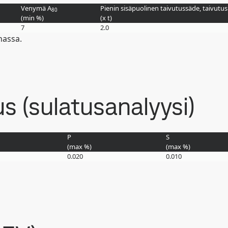
Venymä A
Pienin sisäpuolinen taivutussäde, taivutu
80
(min
%
)
(
x t
)
7
2.0
nassa.
 (sulatusanalyysi)
P
S
(max
%
)
(max
%
)
0.020
0.010