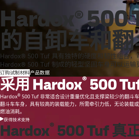
联系我们
SSAB
中国
Search
品牌&产品
Hardox
Hardox® 50
品牌&产品
无化石钢
技术支持
MySSAB
的自卸车和翻
Hardox® 500 Tuf 具有独特的硬度和韧
Hardox® 500 Tuf 制成的轻型坚固车身可
订购试制材料
产品数据
®
采用 Hardox
500 
®
Hardox
500 Tuf 非常适合设计重量优化且支撑梁较少的翻
翻斗车车身，具有较高的装载能力，所需牵引力低，无论装载或
燃油消耗。
获得技术支持
®
Hardox
500 Tuf