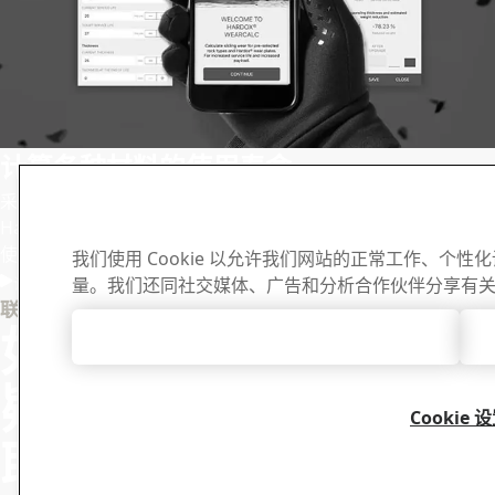
计算各种材料的使用寿命
®
采用 SSAB 的 Hardox
WearCalc 软件, 您可以计算和确定用
®
Hardox
500 Tuf 制造的设备与普通低硬度 AR 钢相比所增加的
使用寿命。
我们使用 Cookie 以允许我们网站的正常工作、个
量。我们还同社交媒体、广告和分析合作伙伴分享有
试用手机应用软件
下载中心
联系 Hardox
如有任何问题或
接受所有 Cookie
搜索和下载 SS
料。
疑问 , 请与我们
Cookie 
联系
转到下载