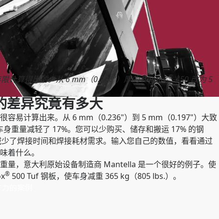
®
年限计算得出的。从 6 mm（0.236"）厚的 Hardox
450 改为 5
"）的差异究竟有多大
计算出来。从 6 mm（0.236"）到 5 mm（0.197"）大致
车身重量减轻了 17%。您可以少购买、储存和搬运 17% 的钢
而减少了焊接时间和焊接耗材需求。输入您自己的数值，看看通过
味着什么。
量，意大利原始设备制造商 Mantella 是一个很好的例子。使
®
x
500 Tuf 钢板，使车身减重 365 kg（805 lbs.）。
强有力的案例