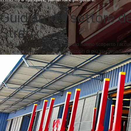
Leggi tutta la storia
Guidiamo il settore de
®
Strenx
Migliaia di aziende in tutto il mondo hanno scoperto l'acciai
può fare nelle loro applicazioni. Scopri di più su come Stre