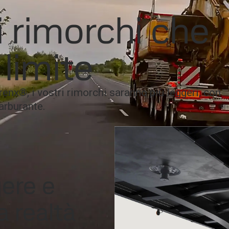
rch
i rimorchi che
SAB
limite
trenx®, i vostri rimorchi saranno più leggeri, con
arburante.
gere e
la realtà