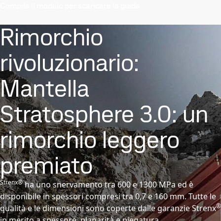
Compila il modulo per scaricare la guida
Rimorchio
rivoluzionario:
Mantella
Stratosphere 3.0: un
rimorchio leggero
premiato
Strenx®
ha uno snervamento tra 600 e 1300 MPa ed è
disponibile in spessori compresi tra 0,7 e 160 mm. Tutte le
®
qualità e le dimensioni sono coperte dalle garanzie Strenx
in merito a spessore, planarità e piegatura.