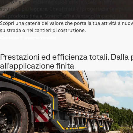
®
Strenx
è più resistente e può essere usato in dimensioni più
strutture più leggere. Che si tratti di progettazione e prod
®
del prodotto finale, Strenx
offre vantaggi impareggiabili.
Scopri una catena del valore che porta la tua attività a nuovi l
su strada o nei cantieri di costruzione.
Contatta il reparto vendite
Prestazioni ed efficienza totali. Dall
all'applicazione finita