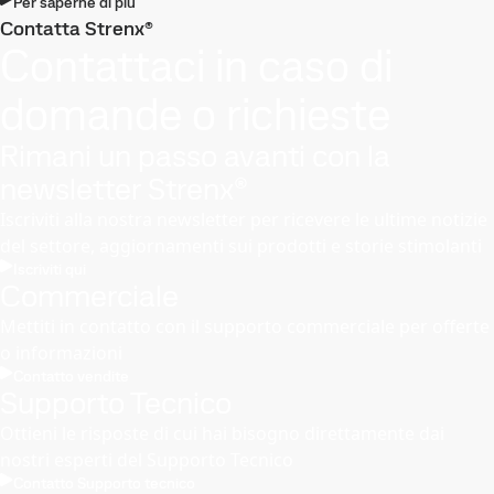
Per saperne di più
Contatta Strenx®
Contattaci in caso di
domande o richieste
Rimani un passo avanti con la
newsletter Strenx®
Iscriviti alla nostra newsletter per ricevere le ultime notizie
del settore, aggiornamenti sui prodotti e storie stimolanti
Iscriviti qui
Commerciale
Mettiti in contatto con il supporto commerciale per offerte
o informazioni
Contatto vendite
Supporto Tecnico
Ottieni le risposte di cui hai bisogno direttamente dai
nostri esperti del Supporto Tecnico
Contatto Supporto tecnico