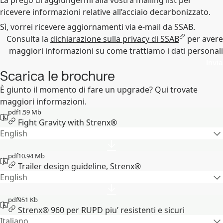
La prego di aggiungermi alla vostra mailing list per
ricevere informazioni relative all’acciaio decarbonizzato.
Sì, vorrei ricevere aggiornamenti via e-mail da SSAB.
Consulta la
dichiarazione sulla privacy di SSAB
per avere
maggiori informazioni su come trattiamo i dati personali
Invia
Scarica le brochure
È giunto il momento di fare un upgrade? Qui trovate
maggiori informazioni.
pdf
1.59 Mb
Fight Gravity with Strenx®
English
pdf
10.94 Mb
Trailer design guideline, Strenx®
English
pdf
951 Kb
Strenx® 960 per RUPD piu’ resistenti e sicuri
Italiano