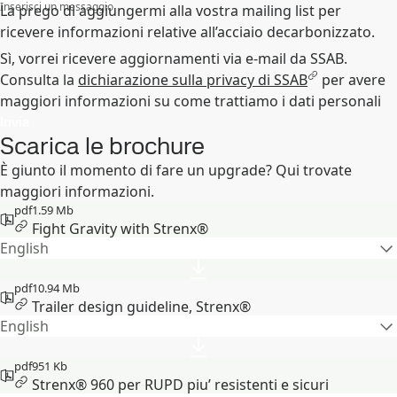
Inserisci un messaggio
La prego di aggiungermi alla vostra mailing list per
ricevere informazioni relative all’acciaio decarbonizzato.
Sì, vorrei ricevere aggiornamenti via e-mail da SSAB.
Consulta la
dichiarazione sulla privacy di SSAB
per avere
maggiori informazioni su come trattiamo i dati personali
Invia
Scarica le brochure
È giunto il momento di fare un upgrade? Qui trovate
maggiori informazioni.
pdf
1.59 Mb
Fight Gravity with Strenx®
English
pdf
10.94 Mb
Trailer design guideline, Strenx®
English
pdf
951 Kb
Strenx® 960 per RUPD piu’ resistenti e sicuri