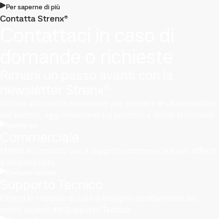
Per saperne di più
Contatta Strenx®
Contattaci in caso di
domande o richieste
Rimani un passo avanti con la
newsletter Strenx®
Iscriviti alla nostra newsletter per ricevere le ultime notizie
del settore, aggiornamenti sui prodotti e storie stimolanti
Iscriviti qui
Commerciale
Mettiti in contatto con il supporto commerciale per offerte
o informazioni
Contatto vendite
Supporto Tecnico
Ottieni le risposte di cui hai bisogno direttamente dai
nostri esperti del Supporto Tecnico