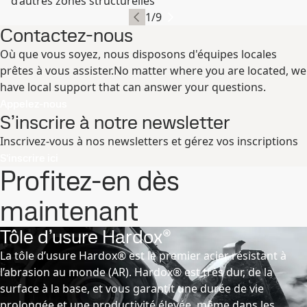
d’autres zones structurelles
1
/
9
Contactez-nous
Où que vous soyez, nous disposons d'équipes locales
prêtes à vous assister.No matter where you are located, we
have local support that can answer your questions.
Appelez-nous
S’inscrire à notre newsletter
Inscrivez-vous à nos newsletters et gérez vos inscriptions
S’inscrire ici
Profitez-en dès
maintenant
Tôle d’usure Hardox®
La tôle d’usure Hardox® est le premier acier résistant à
l’abrasion au monde (AR). Hardox® est très dur, de la
surface à la base, et vous garantit une durée de vie
prolongée et une productivité élevée, même dans les