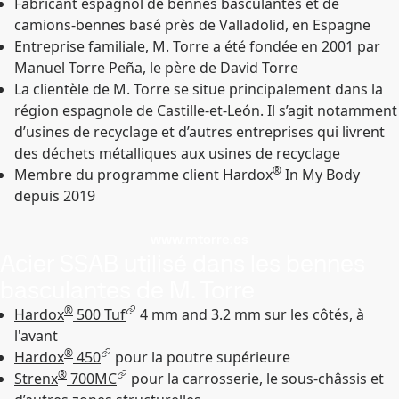
Fabricant espagnol de bennes basculantes et de
camions-bennes basé près de Valladolid, en Espagne
Entreprise familiale, M. Torre a été fondée en 2001 par
Manuel Torre Peña, le père de David Torre
La clientèle de M. Torre se situe principalement dans la
région espagnole de Castille-et-León. Il s’agit notamment
d’usines de recyclage et d’autres entreprises qui livrent
des déchets métalliques aux usines de recyclage
®
Membre du programme client Hardox
In My Body
depuis 2019
www.mtorre.es
Acier SSAB utilisé dans les bennes
basculantes de M. Torre
®
Hardox
500 Tuf
4 mm and 3.2 mm sur les côtés, à
l'avant
®
Hardox
450
pour la poutre supérieure
®
Strenx
700MC
pour la carrosserie, le sous-châssis et