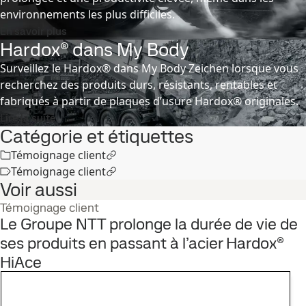
environnements les plus difficiles.
En savoir plus
Hardox® dans My Body
Surveillez le Hardox® dans My Body Zeichen lorsque vous
recherchez des produits durs, résistants, rentables et
fabriqués à partir de plaques d’usure Hardox® originales.
Lire la suite
Catégorie et étiquettes
Témoignage client
Témoignage client
Voir aussi
Témoignage client
Le Groupe NTT prolonge la durée de vie de
ses produits en passant à l’acier Hardox®
HiAce
31
oct.
Témoignage client, SSAB World
Lire le témoignage complet