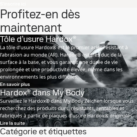
S’inscrire ici
Profitez-en dès
maintenant
Tôle d’usure Hardox®
La tôle d’usure Hardox® est le premier acier résistant à
l’abrasion au monde (AR). Hardox® est très dur, de la
surface à la base, et vous garantit une durée de vie
prolongée et une productivité élevée, même dans les
environnements les plus difficiles.
En savoir plus
Hardox® dans My Body
Surveillez le Hardox® dans My Body Zeichen lorsque vous
recherchez des produits durs, résistants, rentables et
fabriqués à partir de plaques d’usure Hardox® originales.
Lire la suite
Catégorie et étiquettes