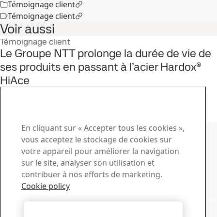
Témoignage client
Témoignage client
Voir aussi
Témoignage client
Le Groupe NTT prolonge la durée de vie de
ses produits en passant à l’acier Hardox®
HiAce
31
oct.
Témoignage client, SSAB World
Lire le témoignage complet
Contacter SSAB
En cliquant sur « Accepter tous les cookies »,
vous acceptez le stockage de cookies sur
Contactez-nous
votre appareil pour améliorer la navigation
sur le site, analyser son utilisation et
Comment pouvons-nous vous aider ?
contribuer à nos efforts de marketing.
Voir les contacts
Centre de téléchargement
Cookie policy
Recherchez et téléchargez des brochures, des certificats et
autres documents SSAB.
Autoriser tous les cookies