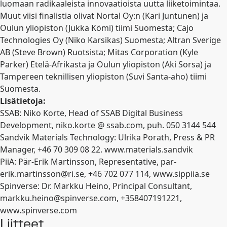
luomaan radikaaleista innovaatioista uutta liiketoimintaa.
Muut viisi finalistia olivat Nortal Oy:n (Kari Juntunen) ja
Oulun yliopiston (Jukka Kömi) tiimi Suomesta; Cajo
Technologies Oy (Niko Karsikas) Suomesta; Altran Sverige
AB (Steve Brown) Ruotsista; Mitas Corporation (Kyle
Parker) Etelä-Afrikasta ja Oulun yliopiston (Aki Sorsa) ja
Tampereen teknillisen yliopiston (Suvi Santa-aho) tiimi
Suomesta.
Lisätietoja:
SSAB: Niko Korte, Head of SSAB Digital Business
Development, niko.korte @ ssab.com, puh. 050 3144 544
Sandvik Materials Technology: Ulrika Porath, Press & PR
Manager, +46 70 309 08 22. www.materials.sandvik
PiiA: Pär-Erik Martinsson, Representative,
par-
erik.martinsson@ri.se
, +46 702 077 114, www.sippiia.se
Spinverse: Dr. Markku Heino, Principal Consultant,
markku.heino@spinverse.com
, +358407191221,
www.spinverse.com
Liitteet