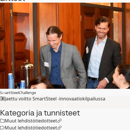
SmartSteelChallenge
Jaettu voitto SmartSteel -innovaatiokilpailussa
Kategoria ja tunnisteet
Muut lehdistötiedotteet
Muut lehdistötiedotteet