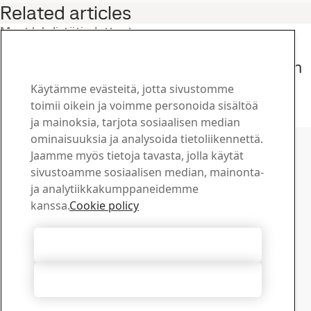
Related articles
Muut lehdistötiedotteet
SSAB ja Kemppi kehittävät yhdessä
hitsausprosessia nopeuttavan digitaalisen
ratkaisun
Käytämme evästeitä, jotta sivustomme
9
marras
Digitalisaatio, SmartSteel
toimii oikein ja voimme personoida sisältöä
Lue koko juttu
ja mainoksia, tarjota sosiaalisen median
Ota yhteyttä SSAB:hen
ominaisuuksia ja analysoida tietoliikennettä.
Jaamme myös tietoja tavasta, jolla käytät
Ota yhteyttä
sivustoamme sosiaalisen median, mainonta-
Kuinka voimme olla avuksi?
ja analytiikkakumppaneidemme
Selaa yhteyshenkilöitä
kanssa.
Cookie policy
Latauskeskus
Hae ja lataa SSAB:n esitteitä, sertifikaatteja ja muuta
Hyväksy kaikki evästeet
materiaalia.
Siirry ladattaviin tiedostoihin
Hylkää kaikki
Tilaa uutiskirjeemme
Tarkista SSAB-uutiskirjeiden tilausasetuksesi