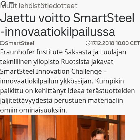
Muut lehdistötiedotteet
Jaettu voitto SmartSteel
-innovaatiokilpailussa
SmartSteel
17.12.2018
10.00 CET
Fraunhofer Institute Saksasta ja Luulajan
teknillinen yliopisto Ruotsista jakavat
SmartSteel Innovation Challenge –
innovaatiokilpailun ykkössijan. Kumpikin
palkittu on kehittänyt ideaa terästuotteiden
jäljitettävyydestä perustuen materiaalin
omiin ominaisuuksiin.