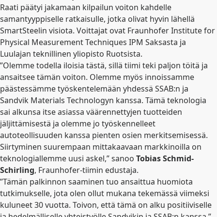
Raati päätyi jakamaan kilpailun voiton kahdelle
samantyyppiselle ratkaisulle, jotka olivat hyvin lähellä
SmartSteelin visiota. Voittajat ovat Fraunhofer Institute for
Physical Measurement Techniques IPM Saksasta ja
Luulajan teknillinen yliopisto Ruotsista.
”Olemme todella iloisia tästä, sillä tiimi teki paljon töitä ja
ansaitsee tämän voiton. Olemme myös innoissamme
päästessämme työskentelemään yhdessä SSAB:n ja
Sandvik Materials Technologyn kanssa. Tämä teknologia
sai alkunsa itse asiassa väärennettyjen tuotteiden
jäljittämisestä ja olemme jo työskennelleet
autoteollisuuden kanssa pienten osien merkitsemisessä.
Siirtyminen suurempaan mittakaavaan markkinoilla on
teknologiallemme uusi askel,” sanoo
Tobias Schmid-
Schirling
, Fraunhofer-tiimin edustaja.
”Tämän palkinnon saaminen tuo ansaittua huomiota
tutkimukselle, jota olen ollut mukana tekemässä viimeksi
kuluneet 30 vuotta. Toivon, että tämä on alku positiiviselle
ja hedelmälliselle yhteistyölle Sandvikin ja SSAB:n kanssa,”