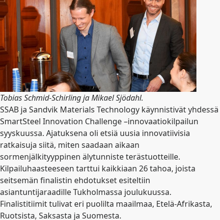
Tobias Schmid-Schirling ja Mikael Sjödahl.
SSAB ja Sandvik Materials Technology käynnistivät yhdessä
SmartSteel Innovation Challenge –innovaatiokilpailun
syyskuussa. Ajatuksena oli etsiä uusia innovatiivisia
ratkaisuja siitä, miten saadaan aikaan
sormenjälkityyppinen älytunniste terästuotteille.
Kilpailuhaasteeseen tarttui kaikkiaan 26 tahoa, joista
seitsemän finalistin ehdotukset esiteltiin
asiantuntijaraadille Tukholmassa joulukuussa.
Finalistitiimit tulivat eri puolilta maailmaa, Etelä-Afrikasta,
Ruotsista, Saksasta ja Suomesta.