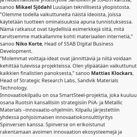
sanoo
Mikael Sjödahl
Luulajan teknillisestä yliopistosta.
”Olemme todella vaikuttuneita näistä ideoista, joissa
käytetään tuotteen ominaisuuksia apuna tunnistuksessa.
Nämä ratkaisut ovat täydellisiä esimerkkejä siitä, mitä
tarvitsemme matkallamme kohti materiaalien internetiä,”
sanoo
Niko Korte
, Head of SSAB Digital Business
Development.
”Molemmat voittaja-ideat ovat jännittäviä ja niitä voidaan
kehittää tulevissa projekteissa. Olen ylipäätään vaikuttunut
kaikkien finalistien panoksesta,” sanoo
Mattias Klockars
,
Head of Strategic Research Labs, Sandvik Materials
Technology.
Innovaatiokilpailu on osa SmartSteel-projektia, joka kuuluu
osana Ruotsin kansallisiin strategisiin PiiA- ja Metallic
Materials –innovaatio-ohjelmiin. Kilpailu järjestettiin
yhdessä pohjoismaisen innovaatiokonsulttiyritys
Spinversen kanssa. Spinverse on erikoistunut
rakentamaan avoimen innovaation ekosysteemejä ja