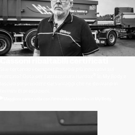
Cassoni ribaltabili certificati
Stai cercando i cassoni ribaltabili più innovativi sul
®
mercato? Opta per l'attrezzatura Hardox
In My Body e
lasciati sorprendere dai vantaggi che ne derivano in
termini di prestazioni.
Maggiore carico utile con l'attrezzatura Hardox In My Body