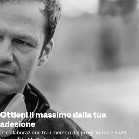
Ottieni il massimo dalla tua
adesione
In collaborazione tra i membri del programma e SSAB,
®