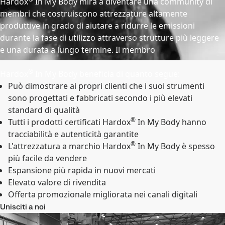
Hardox
In My Body mira a diventare una community di
membri che costruiscono attrezzature altamente
produttive in grado di aiutare a ridurre le emissioni
durante la fase di utilizzo attraverso strutture più leggere
e una durata a lungo termine. Il membro
®
Hardox
In My Body beneficia di quanto segue:
Può dimostrare ai propri clienti che i suoi strumenti
sono progettati e fabbricati secondo i più elevati
standard di qualità
®
Tutti i prodotti certificati Hardox
In My Body hanno
tracciabilità e autenticità garantite
®
L'attrezzatura a marchio Hardox
In My Body è spesso
più facile da vendere
Espansione più rapida in nuovi mercati
Elevato valore di rivendita
Offerta promozionale migliorata nei canali digitali
Unisciti a noi