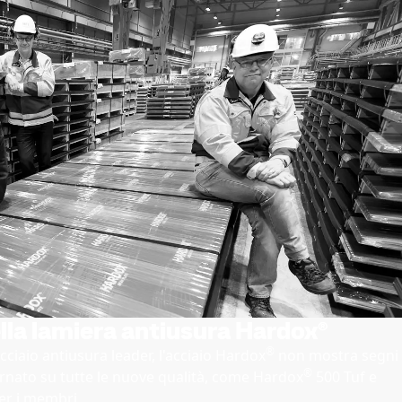
ella lamiera antiusura Hardox®
®
ciaio antiusura leader, l'acciaio Hardox
non mostra segni
®
rnato su tutte le nuove qualità, come Hardox
500 Tuf e
per i membri