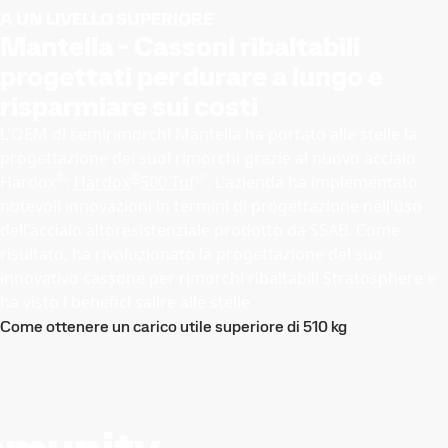
A UN LIVELLO SUPERIORE
Mantella - Cassoni ribaltabili
progettati per durare a lungo e
risparmiare sui costi
L'OEM di semirimorchi Mantella ha portato alle stelle la
progettazione dei suoi rimorchi grazie al nuovo acciaio
®
®
Hardox
:
Hardox
500 Tuf
. L'azienda ha implementato
notevoli innovazioni in termini di progettazione nell'uso
dell'acciaio altoresistenziale prodotto da SSAB. Come
risultato, ha rivoluzionato la progettazione del suo
innovativo cassone per rimorchi ribaltabili Stratosphere e
ha visto i benefici salire alle stelle.
Come ottenere un carico utile superiore di 510 kg