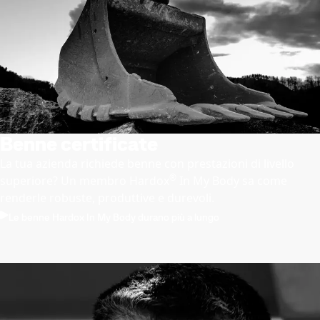
Benne certificate
La tua azienda richiede benne con prestazioni di livello
®
superiore? Un membro Hardox
In My Body sa come
renderle robuste, produttive e durevoli.
Le benne Hardox In My Body durano più a lungo