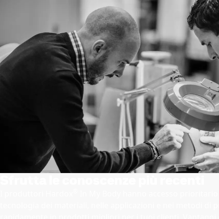
Sfrutta le conoscenze più recenti
®
I produttori Hardox
In My Body hanno accesso prioritario a
tecnologia dei materiali, nelle applicazioni e nei metodi di 
rapidamente in prodotti migliori per i tuoi clienti. Vantagg