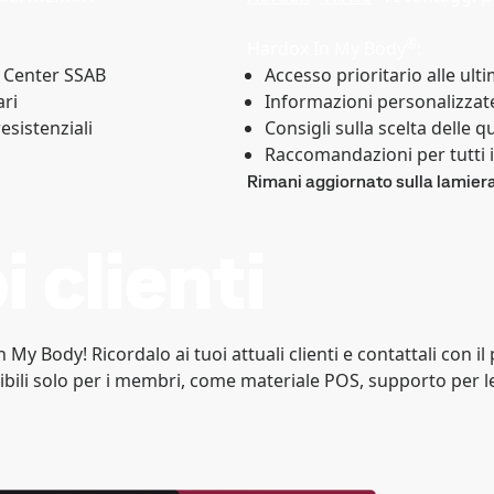
®
Hardox In My Body
:
e Center SSAB
Accesso prioritario alle ult
ari
Informazioni personalizzate
esistenziali
Consigli sulla scelta delle q
Raccomandazioni per tutti i
Rimani aggiornato sulla lamier
i clienti
n My Body! Ricordalo ai tuoi attuali clienti e contattali con 
li solo per i membri, come materiale POS, supporto per le f