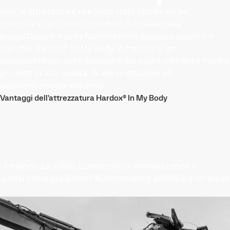
Solo le attrezzature che sono state certificate per
soddisfare i più severi standard di qualità nella
progettazione e nella fabbricazione possono esporre il
®
marchio Hardox
In My Body. Il marchio è un
riconoscimento della dedizione dei nostri membri a fornire
prodotti di alta qualità, di alte prestazioni ed
economicamente efficienti.
Vantaggi dell'attrezzatura Hardox® In My Body
utto il mondo. La solida community di membri rende il
guersi come produttori di attrezzature affidabili a un livello