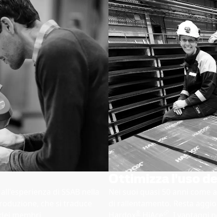
Ottimizza l'uso d
ll'esperienza di SSAB nella
Nei suoi quasi 50 anni come ac
produzione, che si traduce
di rallentamento. Resta aggio
®
i dei membri
Hardox
HiAce
. I vantaggi 