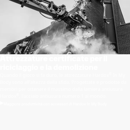
Attrezzature certificate per il
riciclaggio e la demolizione
®
Quando il gioco si fa duro, le attrezzature Hardox
In My
Body sono all'altezza della sfida. Progettate e prodotte da
membri per ottenere il massimo dalla lamiera antiusura
®
Hardox
, l'acciaio antiusura numero 1 al mondo.
Maggiore produttività con accessori di Hardox In My Body