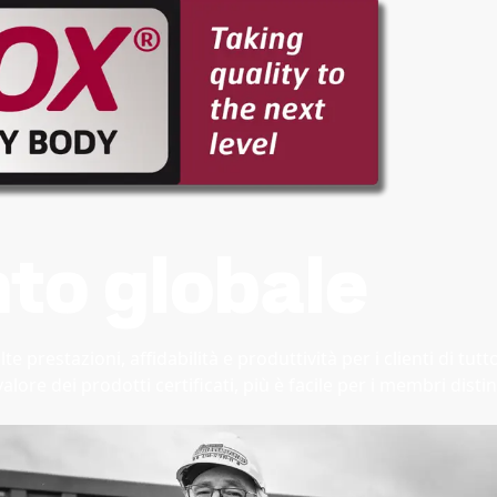
to globale
e prestazioni, affidabilità e produttività per i clienti di t
re dei prodotti certificati, più è facile per i membri distin