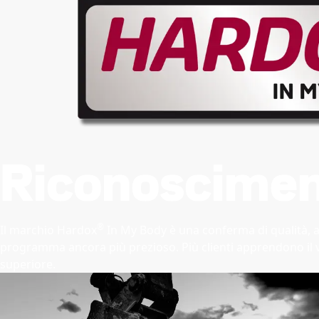
Riconoscimen
®
Il marchio Hardox
In My Body è una conferma di qualità, alt
programma ancora più prezioso. Più clienti apprendono il valo
superiore.