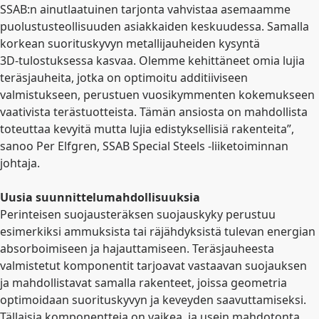
SSAB:n ainutlaatuinen tarjonta vahvistaa asemaamme
puolustusteollisuuden asiakkaiden keskuudessa. Samalla
korkean suorituskyvyn metallijauheiden kysyntä
3D
‑
tulostuksessa kasvaa. Olemme kehittäneet omia lujia
teräsjauheita, jotka on optimoitu additiiviseen
valmistukseen, perustuen vuosikymmenten kokemukseen
vaativista terästuotteista. Tämän ansiosta on mahdollista
toteuttaa kevyitä mutta lujia edistyksellisiä rakenteita”,
sanoo Per Elfgren, SSAB Special Steels -liiketoiminnan
johtaja.
Uusia suunnittelumahdollisuuksia
Perinteisen suojausteräksen suojauskyky perustuu
esimerkiksi ammuksista tai räjähdyksistä tulevan energian
absorboimiseen ja hajauttamiseen. Teräsjauheesta
valmistetut komponentit tarjoavat vastaavan suojauksen
ja mahdollistavat samalla rakenteet, joissa geometria
optimoidaan suorituskyvyn ja keveyden saavuttamiseksi.
Tällaisia komponentteja on vaikea, ja usein mahdotonta,