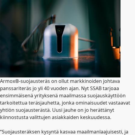
Armox®-suojausteräs on ollut markkinoiden johtava
panssariteräs jo yli 40 vuoden ajan. Nyt SSAB tarjoaa
ensimmäisenä yrityksenä maailmassa suojauskäyttöön
tarkoitettua teräsjauhetta, jonka ominaisuudet vastaavat
yhtiön suojausterästä. Uusi jauhe on jo herättänyt
kiinnostusta valittujen asiakkaiden keskuudessa.
“Suojausteräksen kysyntä kasvaa maailmanlaajuisesti, ja