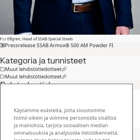
Per Elfgren, Head of SSAB Special Steels
Pressrelease SSAB Armox® 500 AM Powder FI
Kategoria ja tunnisteet
Muut lehdistötiedotteet
Muut lehdistötiedotteet
Related articles
Artikkelit
Läheiset suhteet SSAB:hen luovat
turvallisia ratkaisuja
Käytämme evästeitä, jotta sivustomme
27
huhti
Armox
toimii oikein ja voimme personoida sisältöä
Lue koko juttu
ja mainoksia, tarjota sosiaalisen median
Ota yhteyttä SSAB:hen
ominaisuuksia ja analysoida tietoliikennettä.