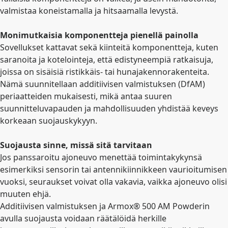
valmistaa koneistamalla ja hitsaamalla levystä.
Monimutkaisia komponentteja pienellä painolla
Sovellukset kattavat sekä kiinteitä komponentteja, kuten
saranoita ja kotelointeja, että edistyneempiä ratkaisuja,
joissa on sisäisiä ristikkäis- tai hunajakennorakenteita.
Nämä suunnitellaan additiivisen valmistuksen (DfAM)
periaatteiden mukaisesti, mikä antaa suuren
suunnitteluvapauden ja mahdollisuuden yhdistää keveys
korkeaan suojauskykyyn.
Suojausta sinne, missä sitä tarvitaan
Jos panssaroitu ajoneuvo menettää toimintakykynsä
esimerkiksi sensorin tai antennikiinnikkeen vaurioitumisen
vuoksi, seuraukset voivat olla vakavia, vaikka ajoneuvo olisi
muuten ehjä.
Additiivisen valmistuksen ja Armox® 500 AM Powderin
avulla suojausta voidaan räätälöidä herkille