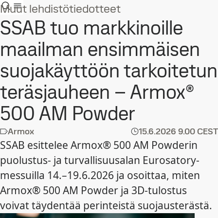
Muut lehdistötiedotteet
SSAB tuo markkinoille
maailman ensimmäisen
suojakäyttöön tarkoitetun
teräsjauheen – Armox®
500 AM Powder
Armox
15.6.2026
9.00 CEST
SSAB esittelee Armox® 500 AM Powderin
puolustus- ja turvallisuusalan Eurosatory-
messuilla 14.–19.6.2026 ja osoittaa, miten
Armox® 500 AM Powder ja 3D‑tulostus
voivat täydentää perinteistä suojausterästä.