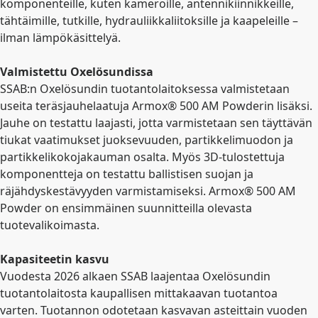
komponenteille, kuten kameroille, antennikiinnikkeille,
tähtäimille, tutkille, hydrauliikkaliitoksille ja kaapeleille –
ilman lämpökäsittelyä.
Valmistettu Oxelösundissa
SSAB:n Oxelösundin tuotantolaitoksessa valmistetaan
useita teräsjauhelaatuja Armox® 500 AM Powderin lisäksi.
Jauhe on testattu laajasti, jotta varmistetaan sen täyttävän
tiukat vaatimukset juoksevuuden, partikkelimuodon ja
partikkelikokojakauman osalta. Myös 3D
‑
tulostettuja
komponentteja on testattu ballistisen suojan ja
räjähdyskestävyyden varmistamiseksi. Armox® 500 AM
Powder on ensimmäinen suunnitteilla olevasta
tuotevalikoimasta.
Kapasiteetin kasvu
Vuodesta 2026 alkaen SSAB laajentaa Oxelösundin
tuotantolaitosta kaupallisen mittakaavan tuotantoa
varten. Tuotannon odotetaan kasvavan asteittain vuoden