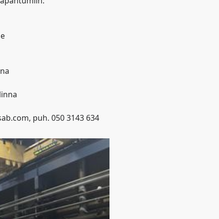
tapahtumiin:
he
nna
linna
sab.com
, puh. 050 3143 634