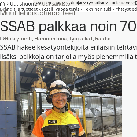
SSAB - konserni
Sijoittajat
Työpaikat
Uutishuone
Uutishuone
Uutisarkisto
Brändit ja tuotteet
Fossiilivapaa teräs
Tekninen tuki
Yhteystied
Muut lehdistötiedotteet
SSAB palkkaa noin 7
Rekrytointi, Hämeenlinna, Työpaikat, Raahe
SSAB hakee kesätyöntekijöitä erilaisiin tehtä
lisäksi paikkoja on tarjolla myös pienemmillä