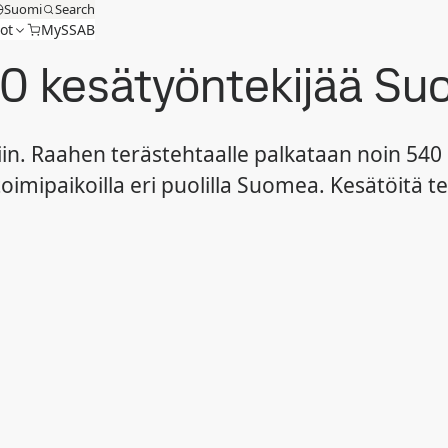
Suomi
Search
ot
MySSAB
00 kesätyöntekijää S
viin. Raahen terästehtaalle palkataan noin 54
 toimipaikoilla eri puolilla Suomea. Kesätöitä