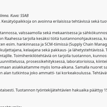
linna. Kuva: SSAB
 Kesätyöpaikkoja on avoinna erilaisissa tehtävissä sekä tuo
tannossa, valssaamolla sekä mekaanisessa ja sähkökunnossa
on Raahessa tarjolla kesäksi töitä tuotannonohjauksessa, ku
uten esim. hankinnassa ja SCM-tiimissä (Supply Chain Manag
kuljettajana, kelaajana sekä pakkaus- ja lähetystehtävissä
entajille. Toimihenkilötehtäviä on tarjolla tuotannon, kunn
nnittelussa, prosessikehityksessä, laboratorioissa, kiinteis
elemaan asiakkaitamme myös loma-aikana. Samalla nuoret s
an alan tutkintoa joko ammatti- tai korkeakoulussa. Tehtävä
aisesti. Tuotannon työntekijätehtävien hakuaika päättyy 15