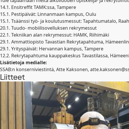
Tule tapaamaan meitä alkuvuoden opiskelija- ja rekrytointi
14.1. Ensitreffit TAMK:ssa, Tampere
15.1. Pestipäivät: Linnanmaan kampus, Oulu
15.1. Tsäänssi työ- ja koulutusmessut: Tapahtumatalo, Raa
20.1. Tuudo- mobiilisovelluksen rekrymessut
22.1. Tekniikan alan rekrymessut: HAMK, Riihimäki
29.1. Ammattiopisto Tavastian Rekrytapahtuma, Hämeenli
29.1. Yrityspäivät: Hervannan kampus, Tampere
12.2. Rekrytapahtuma kauppakeskus Tavastilassa, Hämeen
Lisätietoja medialle:
SSAB:n konserniviestintä, Atte Kaksonen,
atte.kaksonen@s
Liitteet