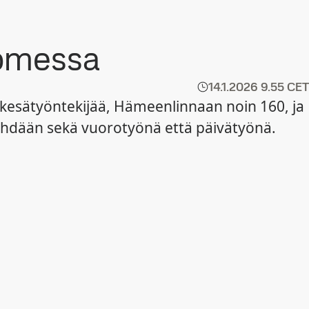
uomessa
14.1.2026
9.55 CET
0 kesätyöntekijää, Hämeenlinnaan noin 160, ja
 tehdään sekä vuorotyönä että päivätyönä.