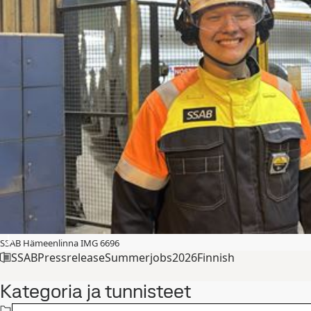
SSAB Hämeenlinna IMG 6696
SSABPressreleaseSummerjobs2026Finnish
Kategoria ja tunnisteet
Muut lehdistötiedotteet