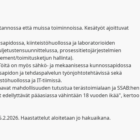
tannossa että muissa toiminnoissa. Kesätyöt ajoittuvat
pidossa, kiinteistöhuollossa ja laboratorioiden
ljetustensuunnittelussa, prosessitietojärjestelmien
ement/toimitusketjun hallinta).
. Töitä on myös sähkö- ja mekaanisessa kunnossapidossa
ossapidon ja tehdaspalvelun työnjohtotehtävissä sekä
töhuollossa ja IT-tiimissä.
aavat mahdollisuuden tutustua terästoimialaan ja SSAB:hen
t edellyttävät pääasiassa vähintään 18 vuoden ikää", kertoo
.2.2026. Haastattelut aloitetaan jo hakuaikana.