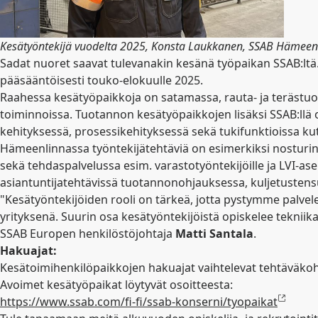
Kesätyöntekijä vuodelta 2025, Konsta Laukkanen, SSAB Hämeen
Sadat nuoret saavat tulevanakin kesänä työpaikan SSAB:ltä.
pääsääntöisesti touko-elokuulle 2025.
Raahessa kesätyöpaikkoja on satamassa, rauta- ja terästuo
toiminnoissa. Tuotannon kesätyöpaikkojen lisäksi SSAB:llä 
kehityksessä, prosessikehityksessä sekä tukifunktioissa k
Hämeenlinnassa työntekijätehtäviä on esimerkiksi nosturin
sekä tehdaspalvelussa esim. varastotyöntekijöille ja LVI-as
asiantuntijatehtävissä tuotannonohjauksessa, kuljetustensuu
"Kesätyöntekijöiden rooli on tärkeä, jotta pystymme palv
yrityksenä. Suurin osa kesätyöntekijöistä opiskelee tekniik
SSAB Europen henkilöstöjohtaja
Matti
Santala
.
Hakuajat:
Kesätoimihenkilöpaikkojen hakuajat vaihtelevat tehtäväkoht
Avoimet kesätyöpaikat löytyvät osoitteesta:
https://www.ssab.com/fi-fi/ssab-konserni/tyopaikat