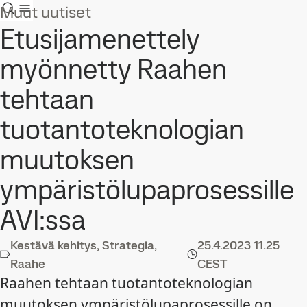
Muut uutiset
Etusijamenettely
myönnetty Raahen
tehtaan
tuotantoteknologian
muutoksen
ympäristölupaprosessille
AVI:ssa
Kestävä kehitys, Strategia,
25.4.2023
11.25
Raahe
CEST
Raahen tehtaan tuotantoteknologian
muutoksen ympäristölupaprosessille on