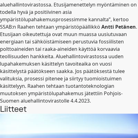
aluehallintovirastossa. Etusijamenettelyn myöntäminen on
todella hyvä ja positiivinen asia
ympäristölupahakemusprosessimme kannalta”, kertoo
SSAB:n Raahen tehtaan ympäristöpäällikkö
Antti Petänen
.
Etusijaan oikeutettuja ovat muun muassa uusiutuvaan
energiaan tai sähköistämiseen perustuvia fossiilisten
polttoaineiden tai raaka-aineiden käyttöä korvaavia
teollisuuden hankkeita. Aluehallintovirastossa uuden
lupahakemuksen käsittelyn tavoiteaika on vuosi
käsittelystä päätökseen saakka. Jos päätöksestä tulee
valituksia, prosessi pitenee ja siirtyy tuomioistuimen
käsittelyyn. Raahen tehtaan tuotantoteknologian
muutoksen ympäristölupahakemus jätettiin Pohjois-
Suomen aluehallintovirastolle 4.4.2023.
Liitteet