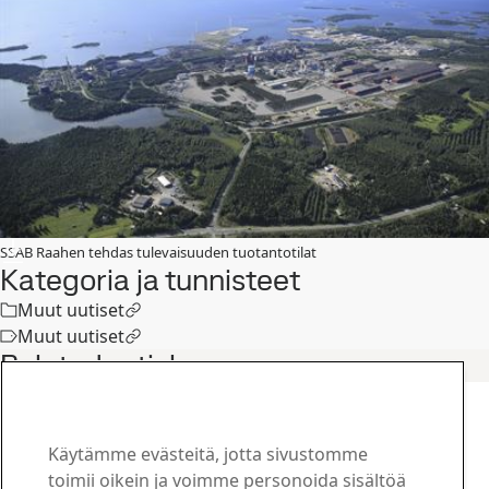
SSAB Raahen tehdas tulevaisuuden tuotantotilat
Kategoria ja tunnisteet
Muut uutiset
Muut uutiset
Related articles
Konsernin lehdistötiedotteet
SSAB Europen muutosneuvottelut
Raahessa päättyneet
Käytämme evästeitä, jotta sivustomme
22
marras
Strategia, Sijoittajat, Raahe
toimii oikein ja voimme personoida sisältöä