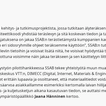
hitys- ja tutkimusprojektista, jossa tutkitaan älyteräksen (
eettikoodi yhdistää teräslevyn ja sitä koskevan tiedon ja tarj
. Ajatuksena on jakaa SSAB:n terästietämystä kumppanien ka
un eri sidosryhmille ohjeet teräksemme käyttöön”, SSAB:n tu
eviin tietoihin ja voisivat lisätä niitä, he voisivat hyödyntää
anottuna voisimme näin jakaa teräkseen ja sen käsittelyyn l
itystyön pilottihankkeessa SSAB tekee yhteistyötä muun mu
imuskeskus VTT:n, DIMECC (Digital, Internet, Materials & En
erittäin lupaavia ja osoittaneet, että materiaalitiedot voi
äarvoa asiakkaillamme esimerkiksi kertomalla laivan hiilija
us- ja kuljetusketjun aikana kasautuvan tiedon, se auttaisi m
 ympäristöpäällikkö
Jaana Hänninen
kertoo.