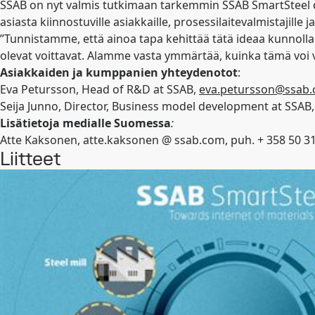
SSAB on nyt valmis tutkimaan tarkemmin SSAB SmartSteel d
asiasta kiinnostuville asiakkaille, prosessilaitevalmistajille
”Tunnistamme, että ainoa tapa kehittää tätä ideaa kunnol
olevat voittavat. Alamme vasta ymmärtää, kuinka tämä voi v
Asiakkaiden ja kumppanien yhteydenotot
:
Eva Petursson, Head of R&D at SSAB,
eva.petursson@ssab
Seija Junno, Director, Business model development at SSAB
Lisätietoja medialle Suomessa
:
Atte Kaksonen, atte.kaksonen @ ssab.com, puh. + 358 50 3
Liitteet