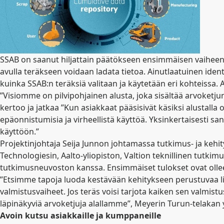
SSAB on saanut hiljattain päätökseen ensimmäisen vaiheen ke
avulla teräkseen voidaan ladata tietoa. Ainutlaatuinen identit
kuinka SSAB:n teräksiä valitaan ja käytetään eri kohteissa
”Visiomme on pilvipohjainen alusta, joka sisältää arvoketj
kertoo ja jatkaa ”Kun asiakkaat pääsisivät käsiksi alustalla ol
epäonnistumisia ja virheellistä käyttöä. Yksinkertaisesti s
käyttöön.”
Projektinjohtaja Seija Junnon johtamassa tutkimus- ja keh
Technologiesin, Aalto-yliopiston, Valtion teknillinen tutk
tutkimusneuvoston kanssa. Ensimmäiset tulokset ovat olleet 
”Etsimme tapoja luoda kestävään kehitykseen perustuvaa lis
valmistusvaiheet. Jos teräs voisi tarjota kaiken sen valmist
läpinäkyviä arvoketjuja alallamme”, Meyerin Turun-telakan
Avoin kutsu asiakkaille ja kumppaneille