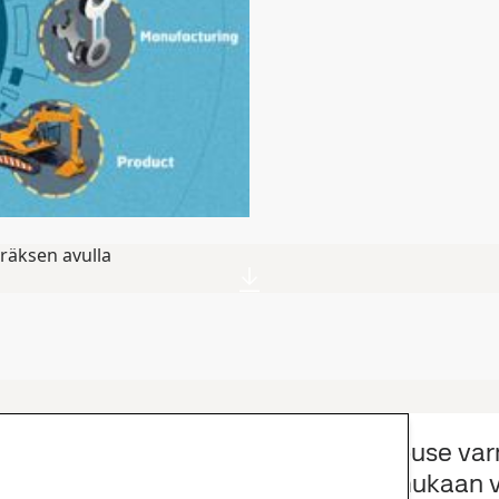
eräksen avulla
Muut uutiset
n Sustainable World
Mission 0 House varm
lle
laajenee – mukaan v