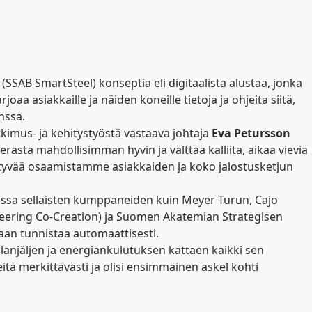
SSAB SmartSteel) konseptia eli digitaalista alustaa, jonka
oaa asiakkaille ja näiden koneille tietoja ja ohjeita siitä,
nssa.
tkimus- ja kehitystyöstä vastaava johtaja
Eva Petursson
 terästä mahdollisimman hyvin ja välttää kalliita, aikaa vieviä
iittyvää osaamistamme asiakkaiden ja koko jalostusketjun
assa sellaisten kumppaneiden kuin Meyer Turun, Cajo
gineering Co-Creation) ja Suomen Akatemian Strategisen
daan tunnistaa automaattisesti.
lanjäljen ja energiankulutuksen kattaen kaikki sen
eitä merkittävästi ja olisi ensimmäinen askel kohti