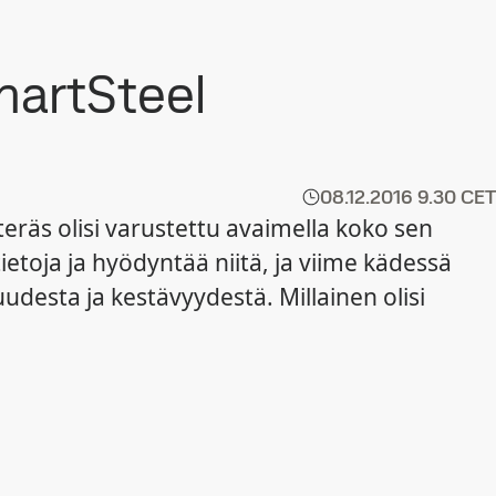
martSteel
08.12.2016
9.30 CET
teräs olisi varustettu avaimella koko sen
ietoja ja hyödyntää niitä, ja viime kädessä
uudesta ja kestävyydestä. Millainen olisi
?