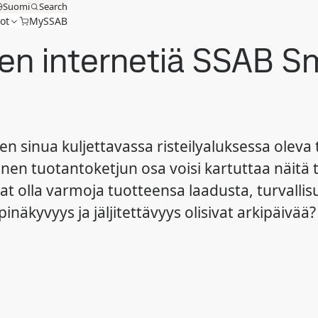
Suomi
Search
ot
MySSAB
ien internetiä SSAB S
en sinua kuljettavassa risteilyaluksessa oleva 
inen tuotantoketjun osa voisi kartuttaa näitä t
ivat olla varmoja tuotteensa laadusta, turvallis
pinäkyvyys ja jäljitettävyys olisivat arkipäivää