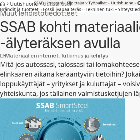
SSAB - konserni
Sijoittajat
Työpaikat
Uutishuone
Uutishuone
Uutisarkisto
Brändit ja tuotteet
Fossiilivapaa teräs
Tekninen tuki
Yhteystied
Muut lehdistötiedotteet
SSAB kohti materiaal
-älyteräksen avulla
Materiaalien internet, Tutkimus ja kehitys
Mitä jos autossasi, talossasi tai lomakohteese
elinkaaren aikana kerääntyviin tietoihin? Joka
loppukäyttäjät – yritykset ja kuluttajat – vois
yhteiskunta, jos tällainen valmistusketjujen lä