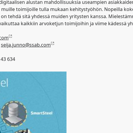
igitaalisen alustan mahdollisuuksia useampien asiakkaide
 ja muille toimijoille tulla mukaan kehitystyöhön. Nopeilla kok
la on tehdä sitä yhdessä muiden yritysten kanssa. Mielest
aikuttaa kaikkiin arvoketjun toimijoihin ja viime kädessä y
.com
,
seija.junno@ssab.com
143 634