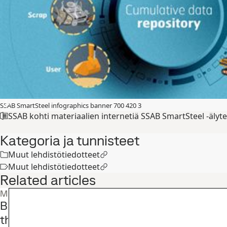
SSAB SmartSteel infographics banner 700 420 3
SSAB kohti materiaalien internetiä SSAB SmartSteel -älyt
Kategoria ja tunnisteet
Muut lehdistötiedotteet
Muut lehdistötiedotteet
Related articles
Muut lehdistötiedotteet
Business Finlandilta merkittävä tuki SSAB:
through Steels -tutkimus- ja kehitysohjelma