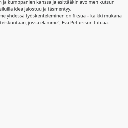
n ja kumppanien kanssa ja esittääkin avoimen kutsun
eiluilla idea jalostuu ja täsmentyy.
ämme yhdessä työskenteleminen on fiksua – kaikki mukana
hteiskuntaan, jossa elämme”, Eva Petursson toteaa.