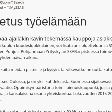
Suomi
Search
ot
MySSAB
sketus työelämään
 vapaa-ajallakin kävin tekemässä kauppoja asiak
 koulun kuudesluokkalainen, voi lisätä ansioluetteloonsa S
n Pohjois-Pohjanmaan Yrityskylän SSAB:n pisteessä toimiv
 yhden päivän aikana.
kaita meidän pisteelle ja kysyin, tarvitsevatko he uutta kat
tsee Oulussa, ja on yksi kahdeksasta Suomessa sijaitsevasta 
vaatio. Oppimisympäristönä toimii pienoiskaupunki, jossa 
a ja kansalaisena osana yhteiskuntaa. Lukuvuoden 2015-2016 
a.
ityskylän yhteistyökumppaneista. SSAB:n pisteellä työskent