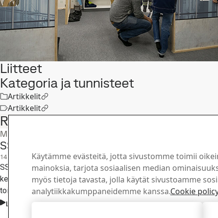
Liitteet
Kategoria ja tunnisteet
Artikkelit
Artikkelit
Related articles
Muut lehdistötiedotteet
SSAB palkkaa noin 700 kesätyöntekijää S
Käytämme evästeitä, jotta sivustomme toimii oikei
14
tammi
Rekrytointi, Hämeenlinna, Työpaikat, Raahe
SSAB hakee kesätyöntekijöitä erilaisiin tehtäviin. Raahen teräste
mainoksia, tarjota sosiaalisen median ominaisuuksi
kesätyöntekijää, Hämeenlinnaan noin 160, ja lisäksi paikkoja on 
myös tietoja tavasta, jolla käytät sivustoamme sos
toimipaikoilla eri puolilla Suomea. Kesätöitä tehdään sekä vuoro
analytiikkakumppaneidemme kanssa.
Cookie polic
Lue koko juttu
Hyväksy kaikki evästeet