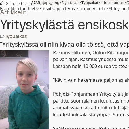
SSAB - konserni
Sijoittajat
Työpaikat
Uutishuone
Uutishuone
Uutisarkisto
Brändit ja tuotteet
Fossiilivapaa teräs
Tekninen tuki
Yhteystied
Artikkelit
Yrityskylästä ensiko
Työpaikat
”Yrityskylässä oli niin kivaa olla töissä, että
Rasmus Hiltunen, Oulun Ritaharjun
päivän ajan. Rasmus yhdessä muide
kassaan noin 10 000 euroa voittoa
”Kävin vain hakemassa paljon asiak
Pohjois-Pohjanmaan Yrityskylä sijai
palkittu suomalainen koulutusinno
ammatissaan sekä toimii kuluttajan
kuudesluokkalaista ympäri Suome
SSAB on yksi Pohjois-Pohjanmaan Yr