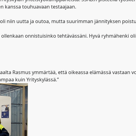
ien kanssa touhuavaan testaajaan.
 oli niin uutta ja outoa, mutta suurimman jännityksen pois
yt ollenkaan onnistuisinko tehtävässäni. Hyvä ryhmähenki ol
Toisaalta Rasmus ymmärtää, että oikeassa elämässä vastaan vo
ampaa kuin Yrityskylässä.”