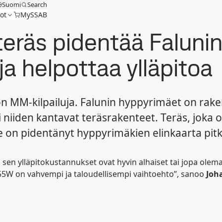
Suomi
Search
ot
MySSAB
räs pidentää Falunin
ja helpottaa ylläpitoa
on MM-kilpailuja. Falunin hyppyrimäet on rake
i niiden kantavat teräsrakenteet. Teräs, joka 
on pidentänyt hyppyrimäkien elinkaarta pitkä
 sen ylläpitokustannukset ovat hyvin alhaiset tai jopa olem
355W on vahvempi ja taloudellisempi vaihtoehto”, sanoo
Joh