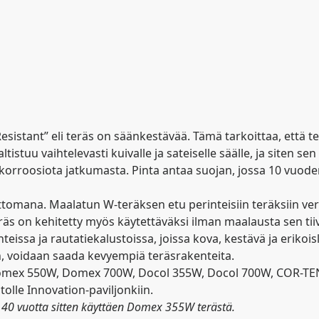
istant” eli teräs on säänkestävää. Tämä tarkoittaa, että te
ltistuu vaihtelevasti kuivalle ja sateiselle säälle, ja siten
tää korroosiota jatkumasta. Pinta antaa suojan, jossa 10 vu
tomana. Maalatun W-teräksen etu perinteisiin teräksiin ve
eräs on kehitetty myös käytettäväksi ilman maalausta sen tii
eissa ja rautatiekalustoissa, joissa kova, kestävä ja erikois
en, voidaan saada kevyempiä teräsrakenteita.
 Domex 550W, Domex 700W, Docol 355W, Docol 700W, COR-TE
lle Innovation-paviljonkiin.
n 40 vuotta sitten käyttäen Domex 355W terästä.