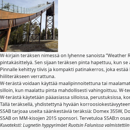
W-kirjain teräksen nimessä on lyhenne sanoista ”Weather Res
pintakäsittelyä. Sen sijaan teräksen pinta hapettuu, kun se a
Pinnalle kehittyy tiivis ja kompakti patinakerros, joka es
hiiliteräkseen verrattuna.
W-terästä voidaan käyttää maalipinnoitettuna tai maalamat
silloin, kun maalattu pinta mahdollisesti vahingoittuu. W-t
W-terästä käytetään pääasiassa silloissa, perustuksissa, kont
Tällä teräksellä, yhdistettynä hyvään korroosiokestävyyte
SSAB tarjoaa useita säänkestäviä teräksiä: Domex 355W,
SSAB on MM-kisojen 2015 sponsori. Tervetuloa SSAB:n osasto
Kuvateksti: Lugnetin hyppyrimäet Ruotsin Falunissa valmistettii