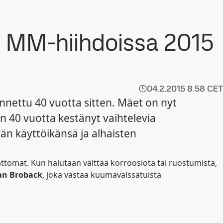
 MM-hiihdoissa 2015
04.2.2015
8.58 CET
nnettu 40 vuotta sitten. Mäet on nyt
on 40 vuotta kestänyt vaihtelevia
n käyttöikänsä ja alhaisten
attomat. Kun halutaan välttää korroosiota tai ruostumista,
an Broback
, joka vastaa kuumavalssatuista