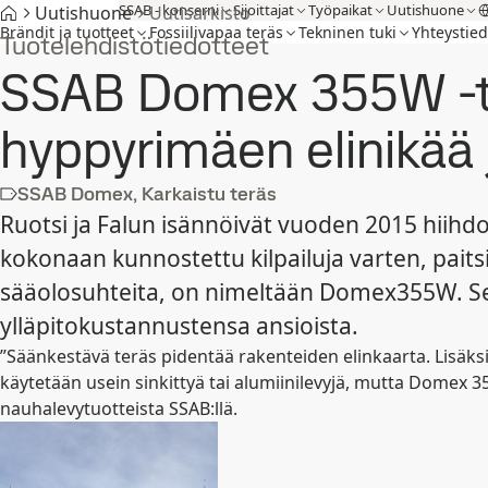
SSAB - konserni
Sijoittajat
Työpaikat
Uutishuone
Uutishuone
Uutisarkisto
Brändit ja tuotteet
Fossiilivapaa teräs
Tekninen tuki
Yhteystied
Tuotelehdistötiedotteet
SSAB Domex 355W -te
hyppyrimäen elinikää 
SSAB Domex, Karkaistu teräs
Ruotsi ja Falun isännöivät vuoden 2015 hiihd
kokonaan kunnostettu kilpailuja varten, paits
sääolosuhteita, on nimeltään Domex355W. Se 
ylläpitokustannustensa ansioista.
”Säänkestävä teräs pidentää rakenteiden elinkaarta. Lisäksi
käytetään usein sinkittyä tai alumiinilevyjä, mutta Domex 
nauhalevytuotteista SSAB:llä.