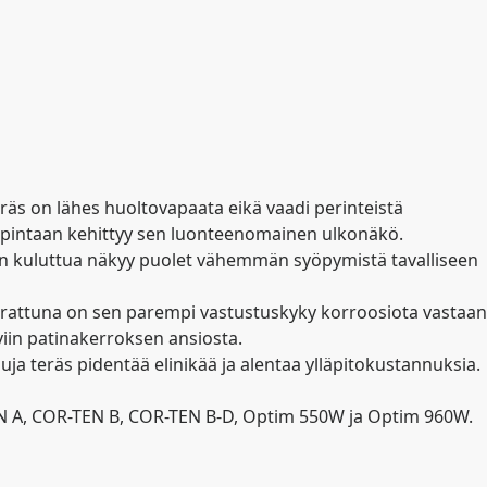
räs on lähes huoltovapaata eikä vaadi perinteistä
 sen pintaan kehittyy sen luonteenomainen ulkonäkö.
oden kuluttua näkyy puolet vähemmän syöpymistä tavalliseen
rrattuna on sen parempi vastustuskyky korroosiota vastaan
viin patinakerroksen ansiosta.
luja teräs pidentää elinikää ja alentaa ylläpitokustannuksia.
N A, COR-TEN B, COR-TEN B-D, Optim 550W ja Optim 960W.