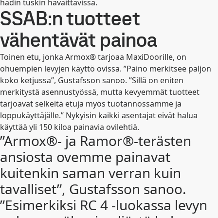
hädin tuskin havaittavissa.
SSAB:n tuotteet
vähentävät painoa
Toinen etu, jonka Armox® tarjoaa MaxiDoorille, on
ohuempien levyjen käyttö ovissa. ”Paino merkitsee paljon
koko ketjussa”, Gustafsson sanoo. ”Sillä on eniten
merkitystä asennustyössä, mutta kevyemmät tuotteet
tarjoavat selkeitä etuja myös tuotannossamme ja
loppukäyttäjälle.” Nykyisin kaikki asentajat eivät halua
käyttää yli 150 kiloa painavia ovilehtiä.
”Armox®- ja Ramor®-terästen
ansiosta ovemme painavat
kuitenkin saman verran kuin
tavalliset”, Gustafsson sanoo.
”Esimerkiksi RC 4 -luokassa levyn