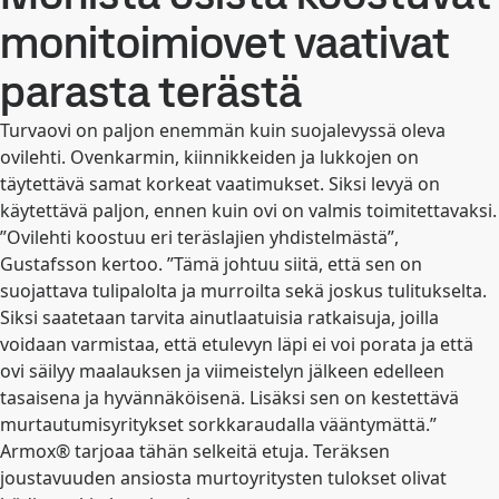
monitoimiovet vaativat
parasta terästä
Turvaovi on paljon enemmän kuin suojalevyssä oleva
ovilehti. Ovenkarmin, kiinnikkeiden ja lukkojen on
täytettävä samat korkeat vaatimukset. Siksi levyä on
käytettävä paljon, ennen kuin ovi on valmis toimitettavaksi.
”Ovilehti koostuu eri teräslajien yhdistelmästä”,
Gustafsson kertoo. ”Tämä johtuu siitä, että sen on
suojattava tulipalolta ja murroilta sekä joskus tulitukselta.
Siksi saatetaan tarvita ainutlaatuisia ratkaisuja, joilla
voidaan varmistaa, että etulevyn läpi ei voi porata ja että
ovi säilyy maalauksen ja viimeistelyn jälkeen edelleen
tasaisena ja hyvännäköisenä. Lisäksi sen on kestettävä
murtautumisyritykset sorkkaraudalla vääntymättä.”
Armox® tarjoaa tähän selkeitä etuja. Teräksen
joustavuuden ansiosta murtoyritysten tulokset olivat