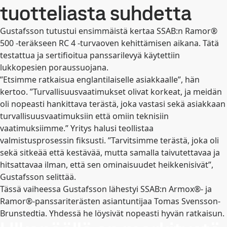
tuotteliasta suhdetta
Gustafsson tutustui ensimmäistä kertaa SSAB:n Ramor®
500 -teräkseen RC 4 -turvaoven kehittämisen aikana. Tätä
testattua ja sertifioitua panssarilevyä käytettiin
lukkopesien poraussuojana.
”Etsimme ratkaisua englantilaiselle asiakkaalle”, hän
kertoo. ”Turvallisuusvaatimukset olivat korkeat, ja meidän
oli nopeasti hankittava terästä, joka vastasi sekä asiakkaan
turvallisuusvaatimuksiin että omiin teknisiin
vaatimuksiimme.” Yritys halusi teollistaa
valmistusprosessin fiksusti. ”Tarvitsimme terästä, joka oli
sekä sitkeää että kestävää, mutta samalla taivutettavaa ja
hitsattavaa ilman, että sen ominaisuudet heikkenisivät”,
Gustafsson selittää.
Tässä vaiheessa Gustafsson lähestyi SSAB:n Armox®- ja
Ramor®-panssariterästen asiantuntijaa Tomas Svensson-
Brunstedtia. Yhdessä he löysivät nopeasti hyvän ratkaisun.