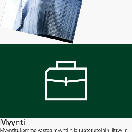
Myynti
Myyntitukemme vastaa myyntiin ja tuotetietoihin liittyviin