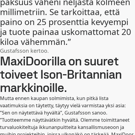
paksuus väheni neljästä kolmeen
millimetriin. Se tarkoittaa, että
paino on 25 prosenttia kevyempi
ja tuote painaa uskomattomat 20
kiloa vähemmän.”
Gustafsson kertoo.
MaxiDoorilla on suuret
toiveet Ison-Britannian
markkinoille.
Mutta ennen kaupan solmimista, kun pitkä lista
vaatimuksia on täytetty, täytyy vielä varmistaa yksi asia:
”Sen on näytettävä hyvältä”, Gustafsson sanoo.
”Tuotteemme näyttävätkin hyvältä. Olemme toimittaneet
turvaluokiteltuja ikkunanpuitteita kansallismuseoon ja
muihin projekteihin, joissa ulkonäkö on tärkeää. MaxiDoor