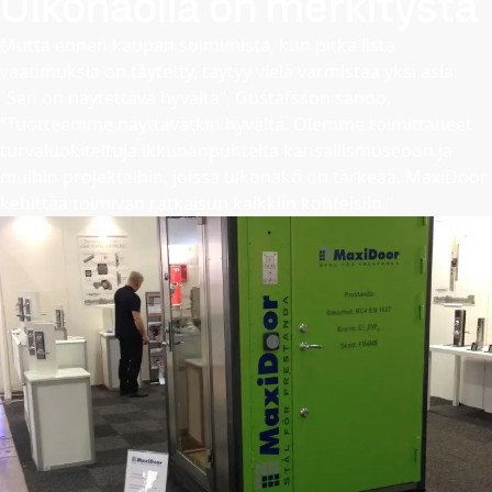
Ulkonäöllä on merkitystä
Mutta ennen kaupan solmimista, kun pitkä lista
vaatimuksia on täytetty, täytyy vielä varmistaa yksi asia:
”Sen on näytettävä hyvältä”, Gustafsson sanoo.
”Tuotteemme näyttävätkin hyvältä. Olemme toimittaneet
turvaluokiteltuja ikkunanpuitteita kansallismuseoon ja
muihin projekteihin, joissa ulkonäkö on tärkeää. MaxiDoor
kehittää toimivan ratkaisun kaikkiin kohteisiin.”