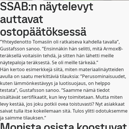
SSAB:n näytelevyt
auttavat
ostopäätöksessä
”Yhteydenotto Tomasiin oli ratkaiseva kahdella tavalla”,
Gustafsson sanoo. ”Ensinnäkin hän selitti, mitä Armox®-
teräksellä voitaisiin tehdä, ja sitten hän lähetti meille
näytepaloja teräksestä. Se oli meille tärkeää.”
Hän kertoo esimerkkejä siitä, miten materiaalinäytteiden
avulla on saatu merkittäviä tilauksia: ”Perusominaisuudet,
kuten lämmönkestävyys ja luotisuojaus, on helppo
testata”, Gustafsson sanoo. ”Saamme nämä tiedot
sisältävät sertifikaatit, kun levy toimitetaan. Mutta miten
levy kestää, jos joku potkii ovea toistuvasti? Nyt asiakkaat
saivat tulla itse kokeilemaan sitä. Tulos ylitti odotuksemme
ja saimme tilauksen.”
Monista osista koostuvat