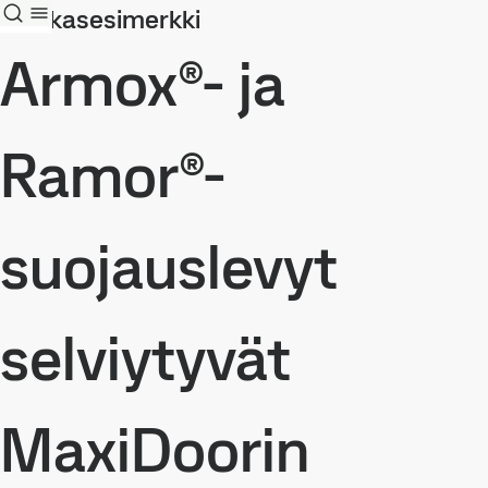
Asiakasesimerkki
Armox®- ja
Ramor®-
suojauslevyt
selviytyvät
MaxiDoorin