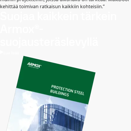
kehittää toimivan ratkaisun kaikkiin kohteisiin.”
Suojaa kaikkein tärkein
Armox®-
suojausteräslevyllä
Lue lisää