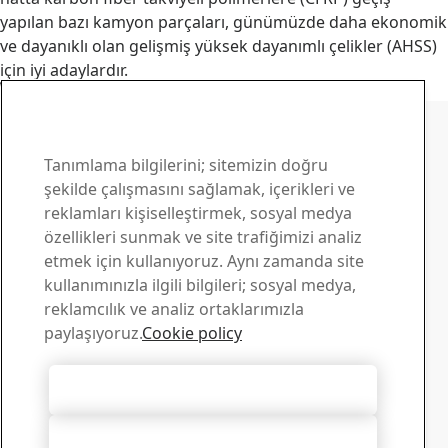
yapılan bazı kamyon parçaları, günümüzde daha ekonomik
ve dayanıklı olan gelişmiş yüksek dayanımlı çelikler (AHSS)
için iyi adaylardır.
Devamını okuyun
SSAB Docol iletişim
Sorularınız için bizimle
Tanımlama bilgilerini; sitemizin doğru
şekilde çalışmasını sağlamak, içerikleri ve
iletişim kurun
reklamları kişiselleştirmek, sosyal medya
özellikleri sunmak ve site trafiğimizi analiz
Yükleme Merkezi
etmek için kullanıyoruz. Aynı zamanda site
SSAB broşürlerini, sertifikalarını ve diğer materyalleri
kullanımınızla ilgili bilgileri; sosyal medya,
aratıp bilgisayarınıza yükleyebilirsiniz.
reklamcılık ve analiz ortaklarımızla
Yüklemelere git
paylaşıyoruz.
Cookie policy
Satış
Satışla ilgili sorular ve ürün bilgileri için satış destek
Tüm Tanımlama Bilgilerini Kabul Et
ekibimizle iletişim kurun
Satış ile iletişim
Tümünü Reddet