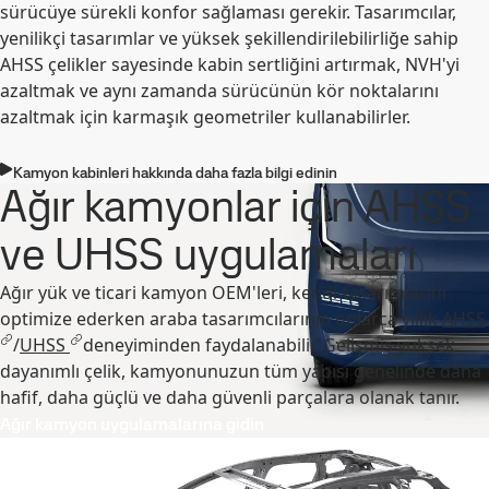
sürücüye sürekli konfor sağlaması gerekir. Tasarımcılar,
yenilikçi tasarımlar ve yüksek şekillendirilebilirliğe sahip
AHSS çelikler sayesinde kabin sertliğini artırmak, NVH'yi
azaltmak ve aynı zamanda sürücünün kör noktalarını
azaltmak için karmaşık geometriler kullanabilirler.
Kamyon kabinleri hakkında daha fazla bilgi edinin
Ağır kamyonlar için AHSS
ve UHSS uygulamaları
Ağır yük ve ticari kamyon OEM'leri, kendi tasarımlarını
optimize ederken araba tasarımcılarının onlarca yıllık
AHSS
/
UHSS
deneyiminden faydalanabilir. Gelişmiş yüksek
dayanımlı çelik, kamyonunuzun tüm yapısı genelinde daha
hafif, daha güçlü ve daha güvenli parçalara olanak tanır.
Ağır kamyon uygulamalarına gidin