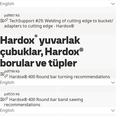
English
pdf
987 Kb
TechSupport #29: Welding of cutting edge to bucket/
adapters to cutting edge - Hardox®
®
Hardox
yuvarlak
çubuklar, Hardox®
borular ve tüpler
pdf
799 Kb
Hardox® 400 Round bar turning recommendations
English
pdf
255 Kb
Hardox® 400 Round bar band sawing
recommendations
English