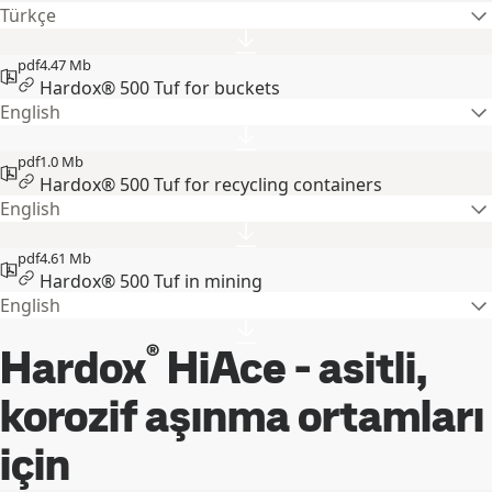
Türkçe
pdf
4.47 Mb
Hardox® 500 Tuf for buckets
English
pdf
1.0 Mb
Hardox® 500 Tuf for recycling containers
English
pdf
4.61 Mb
Hardox® 500 Tuf in mining
English
®
Hardox
HiAce - asitli,
korozif aşınma ortamları
için