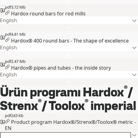
pdf
3.72 Mb
Hardox round bars for rod mills
English
pdf
4.81 Mb
Hardox® 400 round bars - The shape of excellence
English
pdf
2.47 Mb
Hardox® pipes and tubes - the inside story
English
®
Ürün programı Hardox
/
®
®
Strenx
/ Toolox
imperial
pdf
243 Kb
Product program Hardox®/Strenx®/Toolox® metric -
EN
English