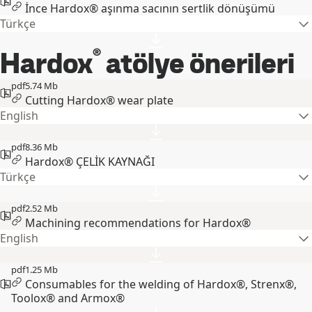
İnce Hardox® aşınma sacının sertlik dönüşümü
Türkçe
®
Hardox
atölye önerileri
pdf
5.74 Mb
Cutting Hardox® wear plate
English
pdf
8.36 Mb
Hardox® ÇELİK KAYNAĞI
Türkçe
pdf
2.52 Mb
Machining recommendations for Hardox®
English
pdf
1.25 Mb
Consumables for the welding of Hardox®, Strenx®,
Toolox® and Armox®