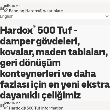
pdf
4.48 Mb
Bending Hardox® wear plate
English
®
Hardox
500 Tuf -
damper gövdeleri,
kovalar, maden tablaları,
geri dönüşüm
konteynerleri ve daha
fazlası için en yeni ekstra
dayanıklı çeliğimiz
pdf
2.16 Mb
Hardox® 500 Tuf information