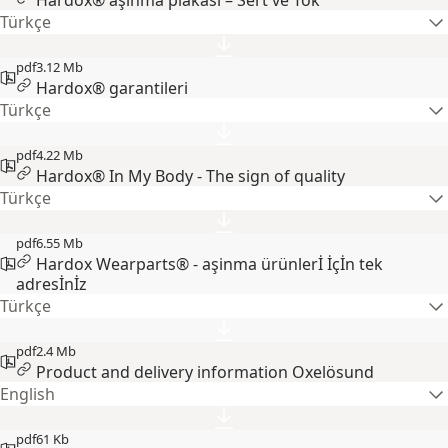
Hardox® aşınma plakası – Sert ve Tok
Türkçe
pdf
3.12 Mb
Hardox® garantileri
Türkçe
pdf
4.22 Mb
Hardox® In My Body - The sign of quality
Türkçe
pdf
6.55 Mb
Hardox Wearparts® - aşinma ürünlerİ İçİn tek
adresİnİz
Türkçe
pdf
2.4 Mb
Product and delivery information Oxelösund
English
pdf
61 Kb