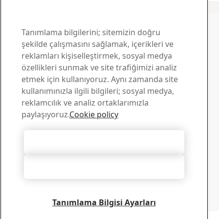
Hardox iletişim
Sorularınız için bizimle
Tanımlama bilgilerini; sitemizin doğru
şekilde çalışmasını sağlamak, içerikleri ve
iletişim kurun
reklamları kişiselleştirmek, sosyal medya
özellikleri sunmak ve site trafiğimizi analiz
Yükleme Merkezi
etmek için kullanıyoruz. Aynı zamanda site
SSAB broşürlerini, sertifikalarını ve diğer materyalleri
kullanımınızla ilgili bilgileri; sosyal medya,
aratıp bilgisayarınıza yükleyebilirsiniz.
reklamcılık ve analiz ortaklarımızla
Yüklemelere git
paylaşıyoruz.
Cookie policy
Satış
Satışla ilgili sorular ve ürün bilgileri için satış destek
Tüm Tanımlama Bilgilerini Kabul Et
ekibimizle iletişim kurun
Satış ile iletişim
Tümünü Reddet
Teknik destek
İhtiyacınız olan yanıtları deneyimli teknik destek
ekibimizden alın
Tanımlama Bilgisi Ayarları
Teknik Destek ile iletişime geçin
Telif hakkı 2026