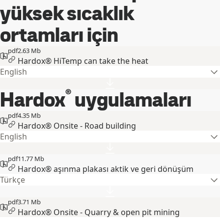
yüksek sıcaklık
ortamları için
pdf
2.63 Mb
Hardox® HiTemp can take the heat
English
®
Hardox
uygulamaları
pdf
4.35 Mb
Hardox® Onsite - Road building
English
pdf
11.77 Mb
Hardox® aşınma plakası aktik ve geri dönüşüm
Türkçe
pdf
3.71 Mb
Hardox® Onsite - Quarry & open pit mining