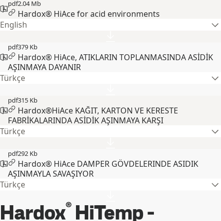
pdf
2.04 Mb
Hardox® HiAce for acid environments
English
pdf
379 Kb
Hardox® HiAce, ATIKLARIN TOPLANMASINDA ASİDİK
AŞINMAYA DAYANIR
Türkçe
pdf
315 Kb
Hardox®HiAce KAĞIT, KARTON VE KERESTE
FABRİKALARINDA ASİDİK AŞINMAYA KARŞI
Türkçe
pdf
292 Kb
Hardox® HiAce DAMPER GÖVDELERINDE ASIDIK
AŞINMAYLA SAVAŞIYOR
Türkçe
®
Hardox
HiTemp -