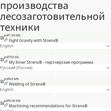
производства
лесозаготовительной
техники
pdf
1.59 Mb
Fight Gravity with Strenx®
English
pdf
755 Kb
My Inner Strenx® - партнерская программа
Русский (Россия)
pdf
4.8 Mb
Welding of Strenx®
English
pdf
9.06 Mb
Machining recommendations for Strenx®