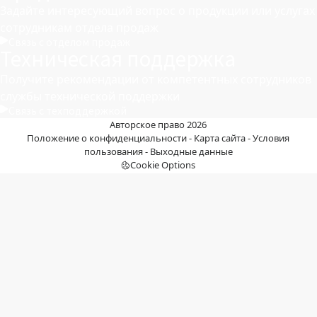
Задайте интересующий вопрос о продукции или услугах
сотрудникам отдела продаж
Связь с отделом продаж
Техническая поддержка
Получите рекомендации от компетентных сотрудников
службы технической поддержки
Связь с техподдержкой
Авторское право 2026
Положение о конфиденциальности
-
Карта сайта
-
Условия
пользования
-
Выходные данные
Cookie Options