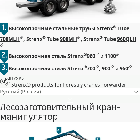
®
Высокопрочные стальные трубы Strenx
Tube
®
®
700MLH
, Strenx
Tube
900MH
, Strenx
Tube
960QLH
®
Высокопрочная сталь Strenx
960
и
1100
®
Высокопрочная сталь Strenx
700
,
900
и
960
pdf
176 Kb
Strenx® products for Forestry cranes Forwarder
Русский (Россия)
Лесозаготовительный кран-
манипулятор