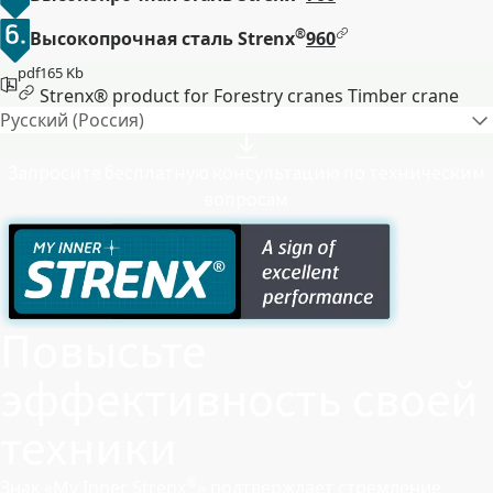
®
Высокопрочная сталь Strenx
960
pdf
165 Kb
Strenx® product for Forestry cranes Timber crane
Русский (Россия)
Запросите бесплатную консультацию по техническим
вопросам
Повысьте
эффективность своей
техники
®
Знак «My Inner Strenx
» подтверждает стремление