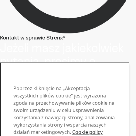
Kontakt w sprawie Strenx®
Jeżeli masz jakiekolwiek
pytania, prosimy o
kontakt
Bądź na bieżąco z biuletynem
Poprzez kliknięcie na „Akceptacja
Strenx®
wszystkich plików cookie” jest wyrażona
zgoda na przechowywanie plików cookie na
Zapisz się do naszego newslettera, aby otrzymywać
swoim urządzeniu w celu usprawnienia
najnowsze wiadomości z branży, aktualizacje produktów i
korzystania z nawigacji strony, analizowania
inspirujące historie
wykorzystania strony i wsparcia naszych
Zapisz się tutaj
Sprzedaż
działań marketingowych.
Cookie policy