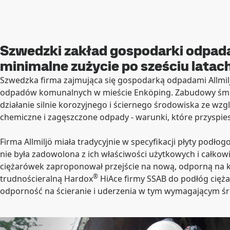
Szwedzki zakład gospodarki odpad
minimalne zużycie po sześciu latac
Szwedzka firma zajmująca się gospodarką odpadami Allmil
odpadów komunalnych w mieście Enköping. Zabudowy śmi
działanie silnie korozyjnego i ściernego środowiska ze wzg
chemiczne i zagęszczone odpady - warunki, które przyspiesz
Firma Allmiljö miała tradycyjnie w specyfikacji płyty podłog
nie była zadowolona z ich właściwości użytkowych i całko
ciężarówek zaproponował przejście na nową, odporną na k
®
trudnościeralną Hardox
HiAce firmy SSAB do podłóg cięż
odporność na ścieranie i uderzenia w tym wymagającym ś