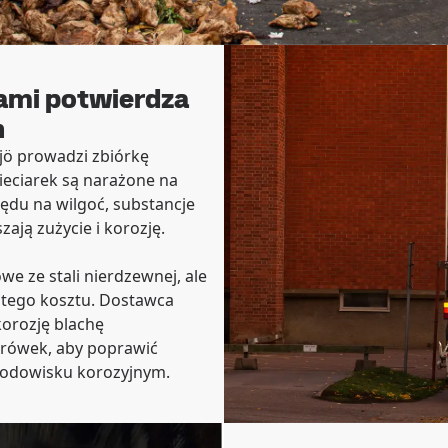
ami potwierdza
h
jö prowadzi zbiórkę
eciarek są narażone na
lędu na wilgoć, substancje
ają zużycie i korozję.
owe ze stali nierdzewnej, ale
witego kosztu. Dostawca
orozję blachę
arówek, aby poprawić
rodowisku korozyjnym.