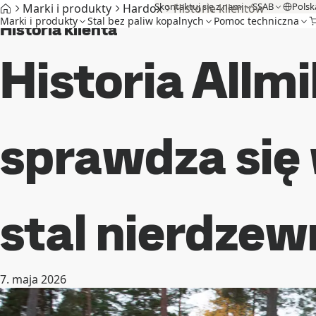
Skontaktuj się z nami
SSAB
Polsk
Marki i produkty
Hardox
Historie klientów
Marki i produkty
Stal bez paliw kopalnych
Pomoc techniczna
Historia klienta
Historia Allmi
sprawdza się 
stal nierdze
7. maja 2026