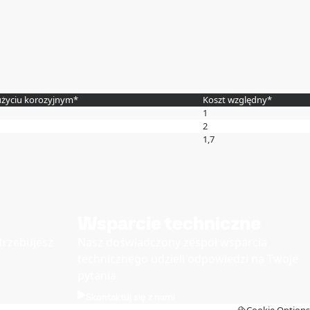
użyciu korozyjnym*
Koszt względny*
1
2
1,7
Wsparcie techniczne
otrzebujesz
Nasz doświadczony zespół wsparcia
technicznego udzieli odpowiedzi na Twoje
pytania
Skontaktuj się z nami