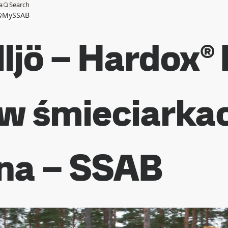
a
Search
MySSAB
lljö – Hardox®
w śmieciarkach
wna – SSAB