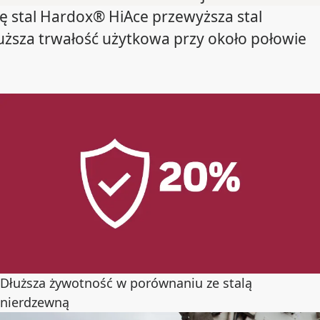
ję stal Hardox® HiAce przewyższa stal
uższa trwałość użytkowa przy około połowie
Dłuższa żywotność w porównaniu ze stalą
nierdzewną