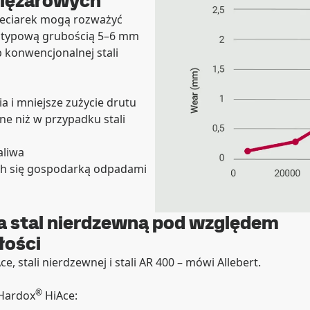
ciężarowych
mieciarek mogą rozważyć
z typową grubością 5–6 mm
b konwencjonalnej stali
a i mniejsze zużycie drutu
ne niż w przypadku stali
aliwa
ch się gospodarką odpadami
a stal nierdzewną pod względem
łości
ce, stali nierdzewnej i stali AR 400 – mówi Allebert.
®
 Hardox
HiAce: