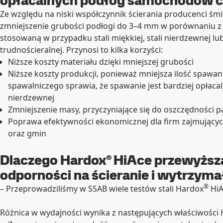
opłacalnych podłóg samochodów 
Ze względu na niski współczynnik ścierania producenci ś
zmniejszenie grubości podłogi do 3–4 mm w porównaniu 
stosowaną w przypadku stali miękkiej, stali nierdzewnej lu
trudnościeralnej. Przynosi to kilka korzyści:
Niższe koszty materiału dzięki mniejszej grubości
Niższe koszty produkcji, ponieważ mniejsza ilość spawani
spawalniczego sprawia, że spawanie jest bardziej opłacal
nierdzewnej
Zmniejszenie masy, przyczyniające się do oszczędności p
Poprawa efektywności ekonomicznej dla firm zajmujący
oraz gmin
Dlaczego Hardox® HiAce przewyższ
odporności na ścieranie i wytrzyma
®
– Przeprowadziliśmy w SSAB wiele testów stali Hardox
HiA
Różnica w wydajności wynika z następujących właściwości