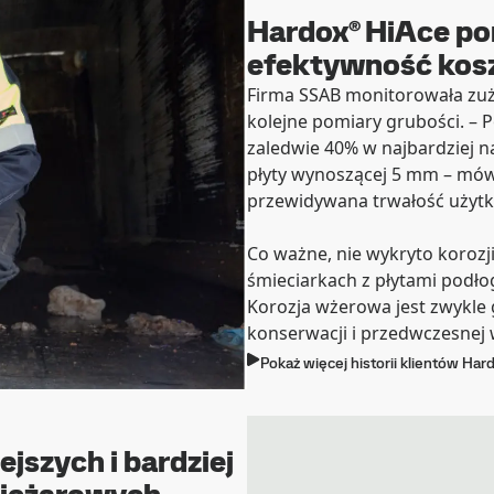
Hardox® HiAce p
efektywność kos
Firma SSAB monitorowała zuż
kolejne pomiary grubości. – 
zaledwie 40% w najbardziej n
płyty wynoszącej 5 mm – mówi
przewidywana trwałość użytk
Co ważne, nie wykryto koroz
śmieciarkach z płytami podło
Korozja wżerowa jest zwykle 
konserwacji i przedwczesnej
Pokaż więcej historii klientów Har
jszych i bardziej