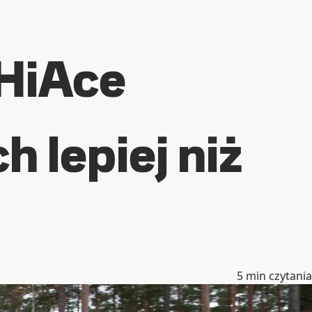
 HiAce
 lepiej niż
5
min czytania