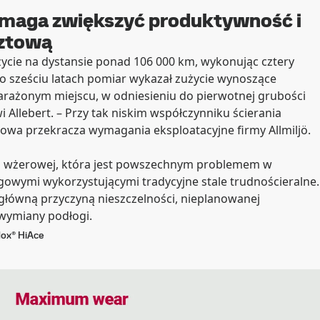
omaga zwiększyć produktywność i
ztową
ycie na dystansie ponad 106 000 km, wykonując cztery
Po sześciu latach pomiar wykazał zużycie wynoszące
arażonym miejscu, w odniesieniu do pierwotnej grubości
 Allebert. – Przy tak niskim współczynniku ścierania
owa przekracza wymagania eksploatacyjne firmy Allmiljö.
ji wżerowej, która jest powszechnym problemem w
gowymi wykorzystującymi tradycyjne stale trudnościeralne.
główną przyczyną nieszczelności, nieplanowanej
 wymiany podłogi.
dox® HiAce