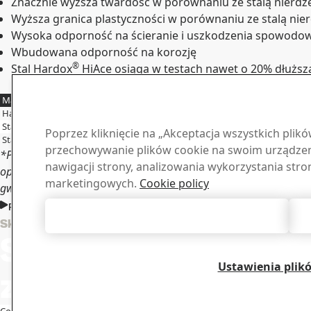
Znacznie wyższa twardość w porównaniu ze stalą nierd
Wyższa granica plastyczności w porównaniu ze stalą ni
Wysoka odporność na ścieranie i uszkodzenia spowodo
Wbudowana odporność na korozję
®
Stal Hardox
HiAce osiąga w testach nawet o 20% dłuższą
połowie kosztów.
Materiał
Twardość, HBW
Granica plastyczn
®
Hardox
HiAce
425-475
1250
Stal nierdzewna S304
≤201
205
Poprzez kliknięcie na „Akceptacja wszystkich plik
Stal AR 400
400
1100
przechowywanie plików cookie na swoim urządzeni
*Przetestowano w warunkach ściernych o pH 4. Dane dotyczące t
nawigacji strony, analizowania wykorzystania stro
opierają się na warunkach rzeczywistych obowiązujących w mom
marketingowych.
Cookie policy
gwarantowanych wyników dla konkretnych zastosowań.
Poznaj unikalne zalety odporności na korozję stali Hardox® HiAce
Akceptuj wszystkie pliki cookie
Materiał
Skontaktuj się z Hardox
Skontaktuj się
Pobierz broszur
materiały SSA
Ustawienia plik
z nami
Przejdź do mate