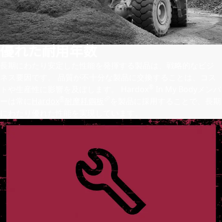
優れた耐用年数
長期にわたり安定した性能を発揮する製品は、戦略的なビジ
ネス要因です。 品質が不十分な製品に交換することは、コス
®
トや生産性に影響を及ぼします。 Hardox
In My Bodyメンバ
®
ーは常に
Hardox
耐摩耗鋼板
を製品に採用することで、長期
にわたり優れた性能を実現しています。