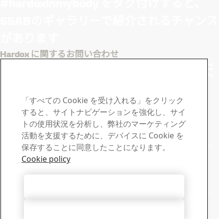
#hardoxinmybody をタグ付けすると、
SSABのギャラリーで紹介されるチャンス
があります
Hardox に関するお問い合わせ
ご不明点や質問がありま
したらSSABまでご連絡
「すべての Cookie を受け入れる」をクリック
ください
すると、サイトナビゲーションを強化し、サイ
トの使用状況を分析し、弊社のマーケティング
ダウンロードセンター
活動を支援するために、デバイスに Cookie を
SSABのカタログ、認定証、その他資料の検索やダウンロード
保存することに同意したことになります。
が可能です。
Cookie policy
ダウンロードへ進む
セールス
すべての Cookie を受け入れる
販売および製品の情報についてはセールスサポートへお問い
合わせください。
すべて拒否する
セールスに問い合わせる