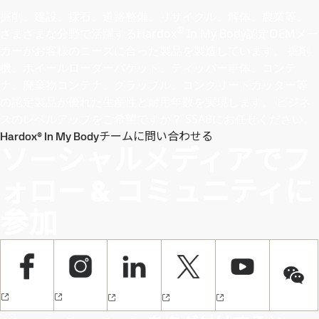
掘削、建設、採石、道路整備、リサイクル、解体、農業等、
®
さまざまな分野で活躍するHardox
In My Body認定OEMメー
カーがお客様のニーズに合った製品を製造しています。 掘削
機、ホイールローダーバケット、ティッパー車体、コンテ
ナ、廃棄物コンテナ、グラップル、コンクリートカッター等
の認定製品が優れた生産性と耐用年数を実現します。 ビジネ
スのレベルアップをご希望ですか？ SSABにお任せください。
Hardox® In My Bodyチームに問い合わせる
ソーシャルメディアでフ
ォロー & コミュニティに
参加