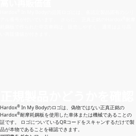
高い再販価値
®
Hardox
In My Bodyの品質ロゴには、各認定製品固有のシリ
®
アル番号が付いています。 さらに、 正真正銘のHardox
耐摩
耗鋼板で作られた中古車両は、販売しやすく、通常はより高
い再販価値が付きます。
正規製品かどうかを確認
®
Hardox
In My Bodyのロゴは、偽物ではない正真正銘の
®
Hardox
耐摩耗鋼板を使用した車体または機械であることの
証です。 ロゴについているQRコードをスキャンするだけで製
品が本物であることを確認できます。