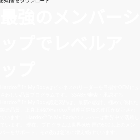
説明書をダウンロード
最強のメンバーシ
ップでレベルア
ップ
®
Hardox
In My Bodyはビジネスのリーダーを目指すOEMにふ
さわしい品質プログラムです。 SSABが審査・承認する
®
Hardox
In My Body認定製品は、最新の設計、極めて優れた
®
製造品質、正真正銘のHardox
耐摩耗鋼板の使用が保証され
®
ています。 Hardox
In My Bodyのメンバーは世界中で活躍し
ています。 現在、プログラムは世界60か国の500以上のメン
バーをサポート。その数は急速に増え続けています。