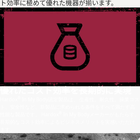
ト効率に極めて優れた機器が揃います。
優れたコスト効率を長期的に実現
®
Hardox
In My Body認定製品は、 生産性、耐久性、操業コス
ト、安全性など、新製品に求められる条件をすべて満たす高
®
性能な製品です。 Hardox
In My Bodyメーカーがもたらす、
長期的なコスト効率によるビジネスメリットを実感いただけ
ます。