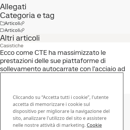
Allegati
Categoria e tag
Articoli
Articoli
Altri articoli
Casistiche
Ecco come CTE ha massimizzato le
prestazioni delle sue piattaforme di
sollevamento autocarrate con l'acciaio ad
alte prestazioni Strenx®
22
nov
Storico clienti, SSAB World
Leggi tutta la storia
Contatto SSAB
Cliccando su “Accetta tutti i cookie”, l'utente
accetta di memorizzare i cookie sul
Contattaci
dispositivo per migliorare la navigazione del
sito, analizzare l'utilizzo del sito e assistere
Come possiamo esserti utile?
nelle nostre attività di marketing.
Cookie
Sfoglia i contatti