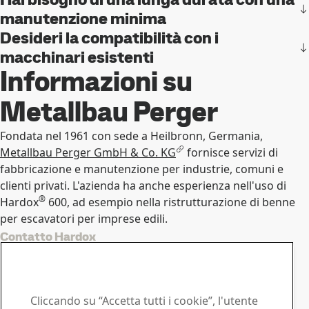
manutenzione minima
Desideri la compatibilità con i
macchinari esistenti
Informazioni su
Metallbau Perger
Fondata nel 1961 con sede a Heilbronn, Germania,
Metallbau Perger GmbH & Co. KG
fornisce servizi di
fabbricazione e manutenzione per industrie, comuni e
clienti privati. L'azienda ha anche esperienza nell'uso di
®
Hardox
600, ad esempio nella ristrutturazione di benne
per escavatori per imprese edili.
Contatto Hardox
Contattaci in caso di
domande o richieste
Cliccando su “Accetta tutti i cookie”, l'utente