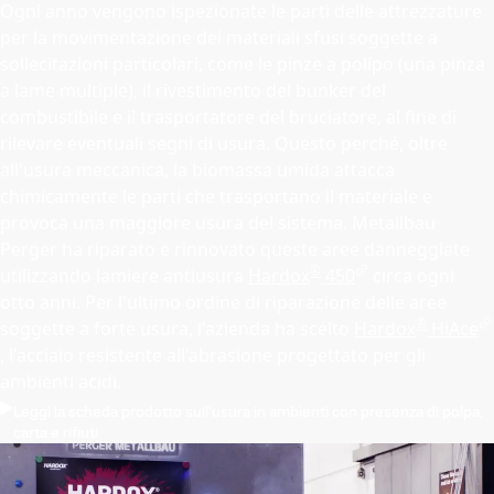
Ogni anno vengono ispezionate le parti delle attrezzature
per la movimentazione dei materiali sfusi soggette a
sollecitazioni particolari, come le pinze a polipo (una pinza
a lame multiple), il rivestimento del bunker del
combustibile e il trasportatore del bruciatore, al fine di
rilevare eventuali segni di usura. Questo perché, oltre
all'usura meccanica, la biomassa umida attacca
chimicamente le parti che trasportano il materiale e
provoca una maggiore usura del sistema. Metallbau
Perger ha riparato e rinnovato queste aree danneggiate
®
utilizzando lamiere antiusura
Hardox
450
circa ogni
otto anni. Per l'ultimo ordine di riparazione delle aree
®
soggette a forte usura, l'azienda ha scelto
Hardox
HiAce
, l'acciaio resistente all'abrasione progettato per gli
ambienti acidi.
Leggi la scheda prodotto sull'usura in ambienti con presenza di polpa,
carta e rifiuti