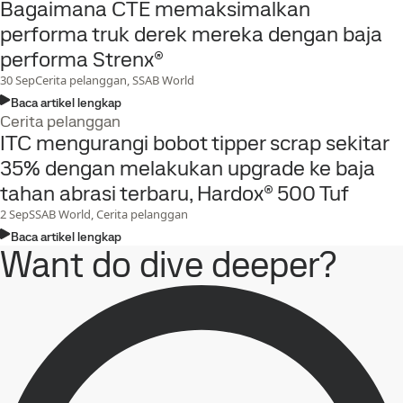
Bagaimana CTE memaksimalkan
performa truk derek mereka dengan baja
performa Strenx®
30
Sep
Cerita pelanggan, SSAB World
Baca artikel lengkap
Cerita pelanggan
ITC mengurangi bobot tipper scrap sekitar
35% dengan melakukan upgrade ke baja
tahan abrasi terbaru, Hardox® 500 Tuf
2
Sep
SSAB World, Cerita pelanggan
Baca artikel lengkap
Want do dive deeper?