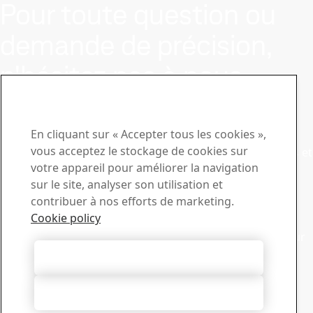
Pour toute question ou
demande de précision,
n'hésitez pas à nous
contacter.
Centre de téléchargement
En cliquant sur « Accepter tous les cookies »,
vous acceptez le stockage de cookies sur
Recherchez et téléchargez des brochures, des certificats et
votre appareil pour améliorer la navigation
autres documents SSAB.
sur le site, analyser son utilisation et
Accéder aux téléchargements
Ventes
contribuer à nos efforts de marketing.
Cookie policy
Contactez notre service d’assistance commerciale pour
toute demande de renseignements ou d’informations sur
les produits
Autoriser tous les cookies
Service commercial
Support technique
Tout refuser
Obtenez les réponses dont vous avez besoin auprès de