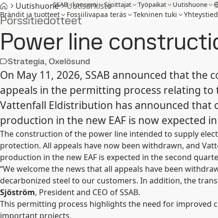
SSAB - konserni
Sijoittajat
Työpaikat
Uutishuone
Uutishuone
Uutisarkisto
Brändit ja tuotteet
Fossiilivapaa teräs
Tekninen tuki
Yhteystied
Pörssitiedotteet
Power line construct
Strategia, Oxelösund
On May 11, 2026, SSAB announced that the co
appeals in the permitting process relating t
Vattenfall Eldistribution has announced that
production in the new EAF is now expected in
The construction of the power line intended to supply electr
protection. All appeals have now been withdrawn, and Vatten
production in the new EAF is expected in the second quarte
“We welcome the news that all appeals have been withdraw
decarbonized steel to our customers. In addition, the tra
Sjöström
, President and CEO of SSAB.
This permitting process highlights the need for improved co
important projects.