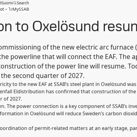
Suomi
Search
ot
MySSAB
ion to Oxelösund res
mmissioning of the new electric arc furnace 
o the powerline that will connect the EAF. Th
 construction of the power line will resume. 
 the second quarter of 2027.
icity to the new EAF at SSAB’s steel plant in Oxelösund was 
fall Eldistribution has confirmed that construction of the 
r of 2027.
n. The power connection is a key component of SSAB’s inve
nsformation in Oxelösund will reduce Sweden’s carbon dioxi
ordination of permit-related matters at an early stage, part