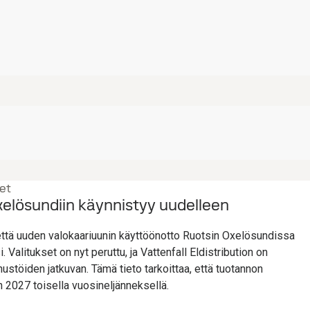
et
lösundiin käynnistyy uudelleen
 että uuden valokaariuunin käyttöönotto Ruotsin Oxelösundissa
 Valitukset on nyt peruttu, ja Vattenfall Eldistribution on
ustöiden jatkuvan. Tämä tieto tarkoittaa, että tuotannon
 2027 toisella vuosineljänneksellä.