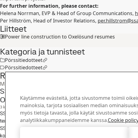
For further information, please contact:
Helena Norrman, EVP & Head of Group Communications,
h
Per Hillström, Head of Investor Relations,
per.hillstrom@s
Liitteet
Power line construction to Oxelösund resumes
Kategoria ja tunnisteet
Pörssitiedotteet
Pörssitiedotteet
Related articles
Muut lehdistötiedotteet
SSAB laajentaa teräsjauheen tuotantokapas
Käytämme evästeitä, jotta sivustomme toimii oikei
Oxelösundissa
mainoksia, tarjota sosiaalisen median ominaisuuksi
3
kesä
Strategia, Oxelösund
myös tietoja tavasta, jolla käytät sivustoamme sos
SSAB laajentaa Ruotsin Oxelösundissa sijaitsevaa additiivisen 
analytiikkakumppaneidemme kanssa.
Cookie polic
teräsjauhelaitostaan. Se mahdollistaa tuotannon kaupallisessa m
SSAB:n asemaa kehittyneiden materiaalien alalla ja vastaa 3D-t
Hyväksy kaikki evästeet
korkean suorituskyvyn metallijauheiden kasvavaan kysyntään. Tu