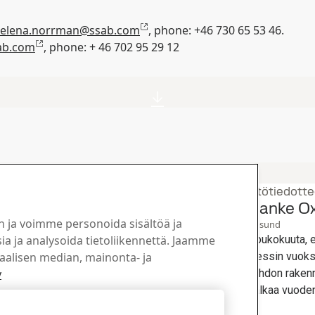
elena.norrman@ssab.com
,
phone: +46 730 65 53 46.
sab.com
, phone: + 46
702 95 29 12
Konsernin lehdistötiedotte
iteettia
Voimajohtohanke Oxe
n ja voimme personoida sisältöä ja
2
kesä
Strategia, Oxelösund
a ja analysoida tietoliikennettä. Jaamme
SSAB ilmoitti 11. toukokuuta,
iaalisen median, mainonta- ja
viivästyy lupaprosessin vuoksi.
valmistuksen
y
ilmoittanut voimajohdon rakenn
ittakaavassa, vahvistaa
arvioidaan voivan alkaa vuoden
ulostukseen soveltuvien
Hylkää kaikki
otannon suunnitellaan
Lue koko juttu