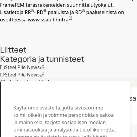
FrameFEM teräsrakenteiden suunnittelutyökalut.
®
®
®
Lisätietoja RR
- RD
paaluista ja RD
paaluseinistä on
osoitteessa
www.ssab.fi/infra
Liitteet
Kategoria ja tunnisteet
Steel Pile News
Steel Pile News
Related articles
Konsernin lehdistötiedotteet
SSAB julkisti tänään osavuosikatsauksensa
1.1.-30.6.2026
Käytämme evästeitä, jotta sivustomme
22
heinä
Toinen neljännes, Sijoittajat
toimii oikein ja voimme personoida sisältöä
Lue koko juttu
ja mainoksia, tarjota sosiaalisen median
Ota yhteyttä SSAB:hen
ominaisuuksia ja analysoida tietoliikennettä.