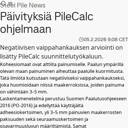
Steel Pile News
Päivityksiä PileCalc
ohjelmaan
05.2.2026
9.08 CET
Negatiivisen vaippahankauksen arviointi on
lisätty PileCalc suunnittelutyökaluun.
Koheesiomaat ovat alttiita painumiselle. Paalun ympärillä
olevan maan painuminen aiheuttaa paalulle kuormitusta.
Tätä ilmiötä kutsutaan negatiiviseksi vaippahankaukseksi,
joka huomioidaan niissä maakerroksissa, joiden painuma
on vähintään 3–5 mm.
Laskentamenetelmä perustuu Suomen Paalutusohjeeseen
2016 (PO-2016) ja edellyttää käyttäjältä
adheesiokertoimen, yli 3–5 mm painuvien maakerrosten
paksuuden sekä seuraamuskertoimen ja
osavarmuusluvun määrittämistä. Samat