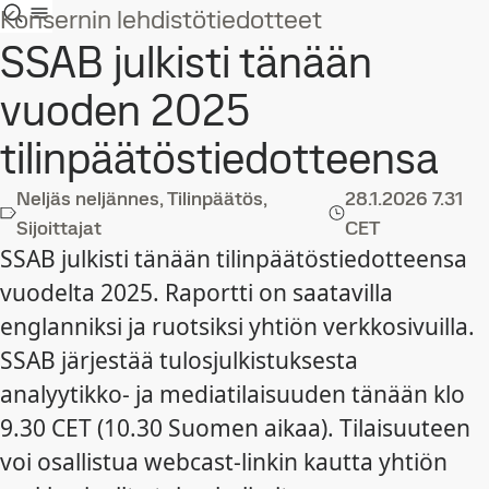
Konsernin lehdistötiedotteet
SSAB julkisti tänään
vuoden 2025
tilinpäätöstiedotteensa
Neljäs neljännes, Tilinpäätös,
28.1.2026
7.31
Sijoittajat
CET
SSAB julkisti tänään tilinpäätöstiedotteensa
vuodelta 2025. Raportti on saatavilla
englanniksi ja ruotsiksi yhtiön verkkosivuilla.
SSAB järjestää tulosjulkistuksesta
analyytikko- ja mediatilaisuuden tänään klo
9.30 CET (10.30 Suomen aikaa). Tilaisuuteen
voi osallistua webcast-linkin kautta yhtiön