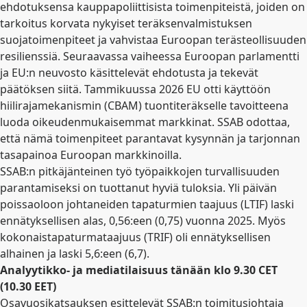
ehdotuksensa kauppapoliittisista toimenpiteistä, joiden on
tarkoitus korvata nykyiset teräksenvalmistuksen
suojatoimenpiteet ja vahvistaa Euroopan terästeollisuuden
resilienssiä. Seuraavassa vaiheessa Euroopan parlamentti
ja EU:n neuvosto käsittelevät ehdotusta ja tekevät
päätöksen siitä. Tammikuussa 2026 EU otti käyttöön
hiilirajamekanismin (CBAM) tuontiteräkselle tavoitteena
luoda oikeudenmukaisemmat markkinat. SSAB odottaa,
että nämä toimenpiteet parantavat kysynnän ja tarjonnan
tasapainoa Euroopan markkinoilla.
SSAB:n pitkäjänteinen työ työpaikkojen turvallisuuden
parantamiseksi on tuottanut hyviä tuloksia. Yli päivän
poissaoloon johtaneiden tapaturmien taajuus (LTIF) laski
ennätyksellisen alas, 0,56:een (0,75) vuonna 2025. Myös
kokonaistapaturmataajuus (TRIF) oli ennätyksellisen
alhainen ja laski 5,6:een (6,7).
Analyytikko- ja mediatilaisuus tänään klo 9.30 CET
(10.30 EET)
Osavuosikatsauksen esittelevät SSAB:n toimitusjohtaja