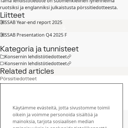
Tämä lehdistötiedote on suomenkielinen lyhennelmä
ruotsiksi ja englanniksi julkaistusta pörssitiedotteesta.
Liitteet
SSAB Year-end report 2025
SSAB Presentation Q4 2025 F
Kategoria ja tunnisteet
Konsernin lehdistötiedotteet
Konsernin lehdistötiedotteet
Related articles
Pörssitiedotteet
Year-end report 2025
28
tammi
Neljäs neljännes, Sijoittajat, Tilinpäätös
Lue koko juttu
Käytämme evästeitä, jotta sivustomme toimii
Ota yhteyttä SSAB:hen
oikein ja voimme personoida sisältöä ja
mainoksia, tarjota sosiaalisen median
Ota yhteyttä