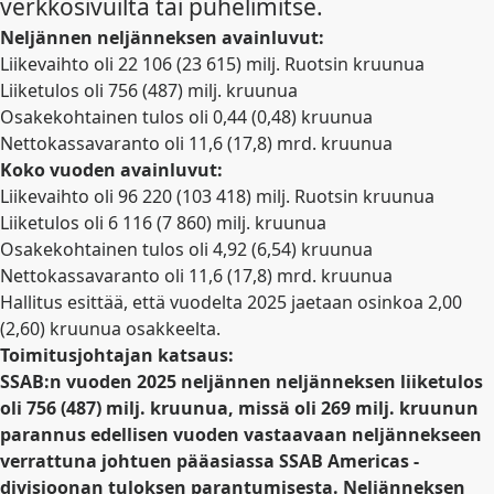
verkkosivuilta tai puhelimitse.
Neljännen neljänneksen avainluvut:
Liikevaihto oli 22 106 (23 615) milj. Ruotsin kruunua
Liiketulos oli 756 (487) milj. kruunua
Osakekohtainen tulos oli 0,44 (0,48) kruunua
Nettokassavaranto oli 11,6 (17,8) mrd. kruunua
Koko vuoden avainluvut:
Liikevaihto oli 96 220 (103 418) milj. Ruotsin kruunua
Liiketulos oli 6 116 (7 860) milj. kruunua
Osakekohtainen tulos oli 4,92 (6,54) kruunua
Nettokassavaranto oli 11,6 (17,8) mrd. kruunua
Hallitus esittää, että vuodelta 2025 jaetaan osinkoa
2,00
(2,60)
kruunua osakkeelta.
Toimitusjohtajan katsaus:
SSAB:n vuoden 2025 neljännen neljänneksen liiketulos
oli 756 (487) milj. kruunua, missä oli 269 milj. kruunun
parannus edellisen vuoden vastaavaan neljännekseen
verrattuna johtuen pääasiassa SSAB Americas -
divisioonan tuloksen parantumisesta. Neljänneksen