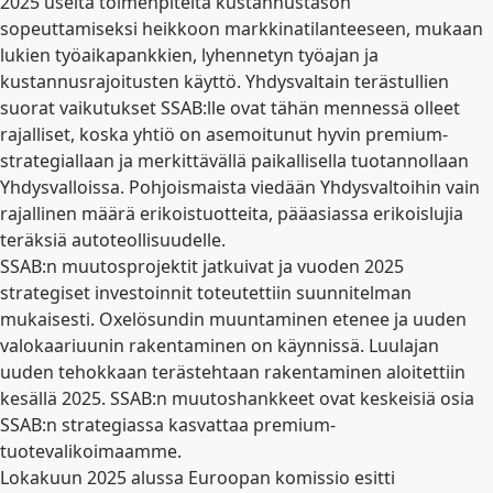
2025 useita toimenpiteitä kustannustason
sopeuttamiseksi heikkoon markkinatilanteeseen, mukaan
lukien työaikapankkien, lyhennetyn työajan ja
kustannusrajoitusten käyttö. Yhdysvaltain terästullien
suorat vaikutukset SSAB:lle ovat tähän mennessä olleet
rajalliset, koska yhtiö on asemoitunut hyvin premium-
strategiallaan ja merkittävällä paikallisella tuotannollaan
Yhdysvalloissa. Pohjoismaista viedään Yhdysvaltoihin vain
rajallinen määrä erikoistuotteita, pääasiassa erikoislujia
teräksiä autoteollisuudelle.
SSAB:n muutosprojektit jatkuivat ja vuoden 2025
strategiset investoinnit toteutettiin suunnitelman
mukaisesti. Oxelösundin muuntaminen etenee ja uuden
valokaariuunin rakentaminen on käynnissä. Luulajan
uuden tehokkaan terästehtaan rakentaminen aloitettiin
kesällä 2025. SSAB:n muutoshankkeet ovat keskeisiä osia
SSAB:n strategiassa kasvattaa premium-
tuotevalikoimaamme.
Lokakuun 2025 alussa Euroopan komissio esitti