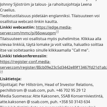
Johnny Sjöström ja talous- ja rahoitusjohtaja Leena
Craelius.
Tiedotustilaisuus pidetään englanniksi. Tilaisuuteen voi
osallistua webcast-linkin kautta.
Linkki webcastiin:
https://edge.media-
server.com/mmc/p/66owuqpm
Tilaisuuteen voi osallistua myös puhelimitse. Klikkaa alla
olevaa linkkiä, täytä lomake ja voit valita, haluatko soittaa
itse vai soitetaanko sinulle klikkaamalla "Call me".
Linkki telekonferenssiin
:
https://register-conf.media-
server.com/register/BIcb09e23c5d3442e89f13467fd21d1ab
Lisätietoja:
Sijoittajat: Per Hillström, Head of Investor Relations,
per.hillstrom @ ssab.com, puh. +46 702 95 29 12
Media Suomessa: Atte Kaksonen, SSAB Konserniviestintä,
atte.kaksonen @ ssab.com, puh. +358 50 3143 634