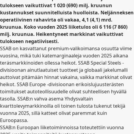
tulokseen vaikuttivat 1 020 (690) milj. kruunun
kustannukset suunnitelluista huolloista. Neljänneksen
operatiivinen rahavirta oli vakaa, 4,1 (4,1) mrd.
kruunua. Koko vuoden 2025 liiketulos oli 6 116 (7 860)
milj. kruunua. Heikentyneet markkinat vaikuttivat
tulokseen negatiivisesti.
SSAB on kasvattanut premium-valikoimansa osuutta viime
vuosina, mikä tuki katemarginaaleja vuoden 2025 aikana
teräsmarkkinoiden ollessa heikot. SSAB Special Steels -
divisioonan ainutlaatuiset tuotteet ja globaali jakelumalli
auttoivat pitämään hinnat vakaina, vaikka markkinat olivat
heikot. SSAB Europe -divisioonan erikoislujuusterästen
toimitukset autoteollisuudelle olivat suhteellisen hyvällä
tasolla. SSAB:n vahva asema Yhdysvaltain
kvarttolevymarkkinoilla oli toinen tulosta tukenut tekijä
vuonna 2025, sillä katteet olivat paremmat kuin
Euroopassa.
SSAB:n Euroopan liiketoiminnoissa toteutettiin vuonna