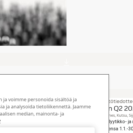
n ja voimme personoida sisältöä ja
Konsernin lehdistötiedotte
a ja analysoida tietoliikennettä. Jaamme
julkistukseen
Kutsu SSAB:n Q2 20
iaalisen median, mainonta- ja
10
heinä
Toinen neljännes, Kutsu, Sij
y
10.30 Suomen aikaa)
SSAB järjestää analyytikko- j
ona 23. heinäkuuta 2025.
osavuosikatsauksensa 1.1.-30.