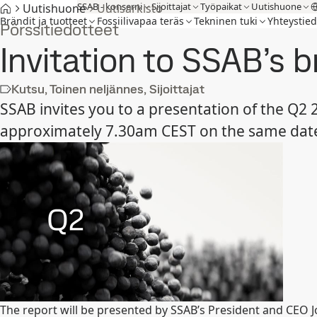
SSAB - konserni
Sijoittajat
Työpaikat
Uutishuone
Uutishuone
Uutisarkisto
Brändit ja tuotteet
Fossiilivapaa teräs
Tekninen tuki
Yhteystied
Pörssitiedotteet
Invitation to SSAB’s b
Kutsu, Toinen neljännes, Sijoittajat
SSAB invites you to a presentation of the Q2 
approximately 7.30am CEST on the same dat
The report will be presented by SSAB’s President and CEO 