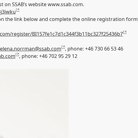
cast on SSAB’s website www.ssab.com.
3j3iwku
on the link below and complete the online registration form. 
er.com/register/BI157fe1c7d1c344f3b11bc327f25436b7
elena.norrman@ssab.com
, phone: +46 730 66 53 46
sab.com
, phone: +46 702 95 29 12