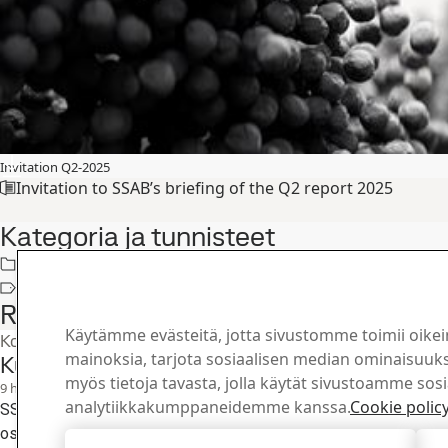
Invitation Q2-2025
Invitation to SSAB’s briefing of the Q2 report 2025
Kategoria ja tunnisteet
Pörssitiedotteet
Pörssitiedotteet
Related articles
Käytämme evästeitä, jotta sivustomme toimii oikei
Konsernin lehdistötiedotteet
mainoksia, tarjota sosiaalisen median ominaisuuksi
Kutsu SSAB:n Q2 2025 osavuosikatsauksen 
myös tietoja tavasta, jolla käytät sivustoamme sos
9
heinä
Toinen neljännes, Kutsu, Sijoittajat
analytiikkakumppaneidemme kanssa.
Cookie polic
SSAB järjestää analyytikko- ja mediatilaisuuden klo 9.30 CEST (
osavuosikatsauksensa 1.1.-30.6.2025 julkaisupäivänä keskiviikk