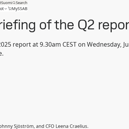
Suomi
Search
ot
MySSAB
riefing of the Q2 repo
2025 report at 9.30am CEST on Wednesday, July
e.
Johnny Sjöström, and CFO Leena Craelius.