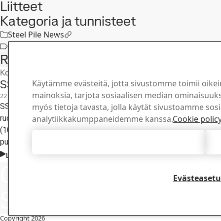
Liitteet
Kategoria ja tunnisteet
Steel Pile News
Steel Pile News
Related articles
Konsernin lehdistötiedotteet
SSAB julkisti tänään osavuosikatsauksensa 
Käytämme evästeitä, jotta sivustomme toimii oikei
mainoksia, tarjota sosiaalisen median ominaisuuksi
22
heinä
Toinen neljännes, Sijoittajat
SSAB julkisti tänään osavuosikatsauksensa 1.1.-30.6.2026. Raport
myös tietoja tavasta, jolla käytät sivustoamme sos
ruotsiksi yhtiön verkkosivuilla. SSAB järjestää analyytikko- ja m
analytiikkakumppaneidemme kanssa.
Cookie polic
(10.30 EEST). Tilaisuuteen voi osallistua webcast-linkin kautta yh
Hyväksy kaikki evästeet
puhelimitse.
Lue koko juttu
Ota yhteyttä
Ota yhte
Evästeasetu
Kuinka voimme 
SSAB:hen
Selaa yhteyshen
Copyright 2026