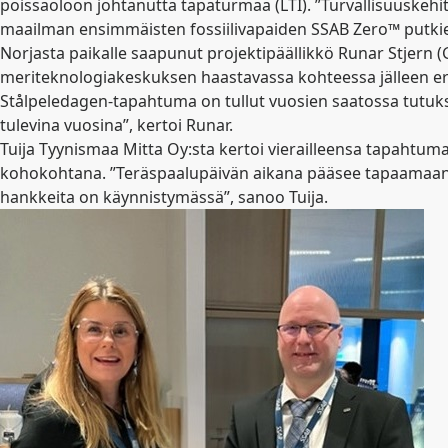
poissaoloon johtanutta tapaturmaa (LTI). ”Turvallisuuskehit
maailman ensimmäisten fossiilivapaiden SSAB Zero™ putkien
Norjasta paikalle saapunut projektipäällikkö Runar Stjern (
meriteknologiakeskuksen haastavassa kohteessa jälleen er
Stålpeledagen-tapahtuma on tullut vuosien saatossa tutuksi.
tulevina vuosina”, kertoi Runar.
Tuija Tyynismaa Mitta Oy:sta kertoi vierailleensa tapahtum
kohokohtana. ”Teräspaalupäivän aikana pääsee tapaamaan suun
hankkeita on käynnistymässä”, sanoo Tuija.