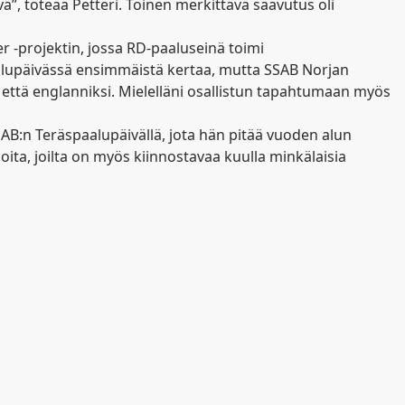
ä”, toteaa Petteri. Toinen merkittävä saavutus oli
r -projektin, jossa RD-paaluseinä toimi
aalupäivässä ensimmäistä kertaa, mutta SSAB Norjan
i että englanniksi. Mielelläni osallistun tapahtumaan myös
AB:n Teräspaalupäivällä, jota hän pitää vuoden alun
ita, joilta on myös kiinnostavaa kuulla minkälaisia