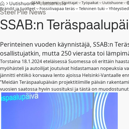
SSAB - konserni
Sijoittajat
Työpaikat
Uutishuone
Uutishuone
Uutisarkisto
Brändit ja tuotteet
Fossiilivapaa teräs
Tekninen tuki
Yhteystied
Steel Pile News
SSAB:n Teräspaalupäiv
Perinteinen vuoden käynnistäjä, SSAB:n Teräspa
osallistujatkin, mutta 250 vierasta toi lämpi
Torstaina 18.1.2024 eteläisessä Suomessa oli erittäin haastava 
myöhästeli ja autoilijat joutuivat hidastamaan nopeuksia va
jännitti ehtiikö korvaava lento ajoissa Helsinki-Vantaalle 
”Meidän Teräspaalupäivän projektitiimille päivän rakentam
vuosien saatossa hyvin suosituksi ja tästä on muodostunut 