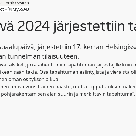
Suomi
Search
ot
MySSAB
ä 2024 järjestettiin t
alupäivä, järjestettiin 17. kerran Helsingissä
män tunnelman tilaisuuteen.
talvikeli, joka aiheutti niin tapahtuman järjestäjille kuin osa
ikean sään takia. Osa tapahtuman esiintyjistä ja vieraista o
ennen oman esityksen alkua.
inen on iso vuosittainen haaste, mutta lopputuloksen näke
pohjarakentamisen alan suurin ja merkittävin tapahtuma”, i