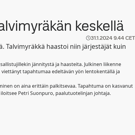
alvimyräkän keskellä
31.1.2024
9.44 CET
. Talvimyräkkä haastoi niin järjestäjät kuin
llistujillekin jännitystä ja haasteita. Julkinen liikenne
li viettänyt tapahtumaa edeltävän yön lentokentällä ja
minen on aina erittäin palkitsevaa. Tapahtuma on kasvanut
loitsee Petri Suonpuro, paalutuotelinjan johtaja.