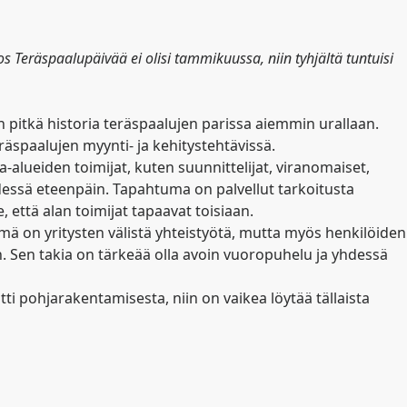
os Teräspaalupäivää ei olisi tammikuussa, niin tyhjältä tuntuisi
 pitkä historia teräspaalujen parissa aiemmin urallaan.
räspaalujen myynti- ja kehitystehtävissä.
alueiden toimijat, kuten suunnittelijat, viranomaiset,
hdessä eteenpäin. Tapahtuma on palvellut tarkoitusta
 että alan toimijat tapaavat toisiaan.
Tämä on yritysten välistä yhteistyötä, mutta myös henkilöiden
ään. Sen takia on tärkeää olla avoin vuoropuhelu ja yhdessä
 pohjarakentamisesta, niin on vaikea löytää tällaista