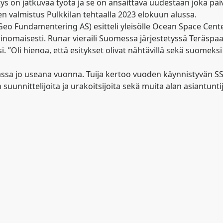
ys on jatkuvaa työtä ja se on ansaittava uudestaan joka päiv
 valmistus Pulkkilan tehtaalla 2023 elokuun alussa.
Geo Fundamentering AS) esitteli yleisölle Ocean Space Cente
inomaisesti. Runar vieraili Suomessa järjestetyssä Teräsp
 ”Oli hienoa, että esitykset olivat nähtävillä sekä suomeks
assa jo useana vuonna. Tuija kertoo vuoden käynnistyvän SS
nittelijoita ja urakoitsijoita sekä muita alan asiantuntijo