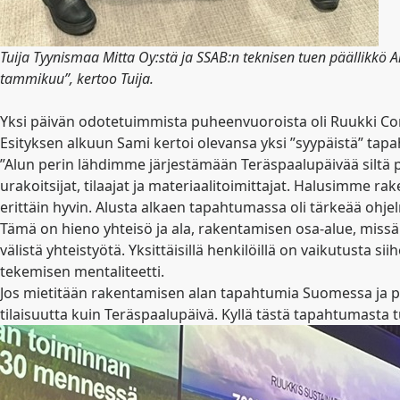
Tuija Tyynismaa Mitta Oy:stä ja SSAB:n teknisen tuen päällikkö An
tammikuu”, kertoo Tuija
.
Yksi päivän odotetuimmista puheenvuoroista oli Ruukki Cons
Esityksen alkuun Sami kertoi olevansa yksi ”syypäistä” tapa
”Alun perin lähdimme järjestämään Teräspaalupäivää siltä p
urakoitsijat, tilaajat ja materiaalitoimittajat. Halusimme
erittäin hyvin. Alusta alkaen tapahtumassa oli tärkeää ohjelm
Tämä on hieno yhteisö ja ala, rakentamisen osa-alue, missä o
välistä yhteistyötä. Yksittäisillä henkilöillä on vaikutusta 
tekemisen mentaliteetti.
Jos mietitään rakentamisen alan tapahtumia Suomessa ja poh
tilaisuutta kuin Teräspaalupäivä. Kyllä tästä tapahtumasta t