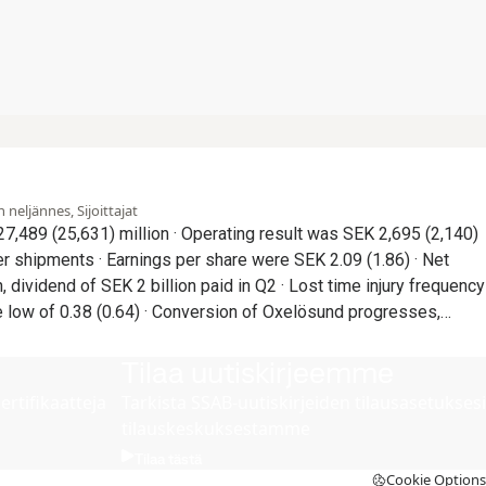
neljännes, Sijoittajat
e were SEK 2.09 (1.86) · Net
 SEK 2 billion paid in Q2 · Lost time injury frequency
onversion of Oxelösund progresses,
ter precautionary
hedule for production start late 2029 · Investments to
Tilaa uutiskirjeemme
B Special Steels communicated in Q2
ertifikaatteja
Tarkista SSAB-uutiskirjeiden tilausasetuksesi
tilauskeskuksestamme
Tilaa tästä
Cookie Options