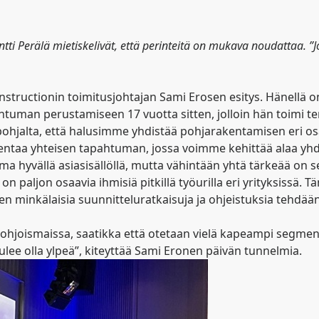
tti Perälä mietiskelivät, että perinteitä on mukava noudattaa. ”J
tructionin toimitusjohtajan Sami Erosen esitys. Hänellä on
htuman perustamiseen 17 vuotta sitten, jolloin hän toimi te
ohjalta, että halusimme yhdistää pohjarakentamisen eri osa-
 rakentaa yhteisen tapahtuman, jossa voimme kehittää alaa y
a hyvällä asiasisällöllä, mutta vähintään yhtä tärkeää on se,
n paljon osaavia ihmisiä pitkillä työurilla eri yrityksissä. 
siihen minkälaisia suunnitteluratkaisuja ja ohjeistuksia tehd
joismaissa, saatikka että otetaan vielä kapeampi segmentti
ulee olla ylpeä”, kiteyttää Sami Eronen päivän tunnelmia.