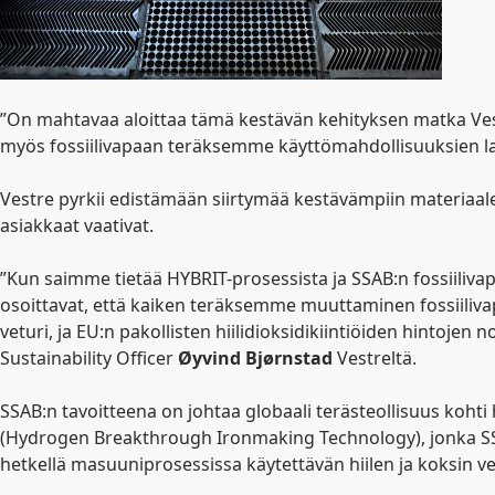
”On mahtavaa aloittaa tämä kestävän kehityksen matka Vestr
myös fossiilivapaan teräksemme käyttömahdollisuuksien l
Vestre pyrkii edistämään siirtymää kestävämpiin materiaal
asiakkaat vaativat.
”Kun saimme tietää HYBRIT-prosessista ja SSAB:n fossiiliva
osoittavat, että kaiken teräksemme muuttaminen fossiiliva
veturi, ja EU:n pakollisten hiilidioksidikiintiöiden hintoj
Sustainability Officer
Øyvind
Bjørnstad
Vestreltä.
SSAB:n tavoitteena on johtaa globaali terästeollisuus kohti
(Hydrogen Breakthrough Ironmaking Technology), jonka SSAB
hetkellä masuuniprosessissa käytettävän hiilen ja koksin vedy