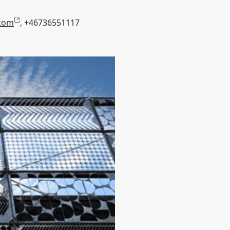
.com
, +46736551117