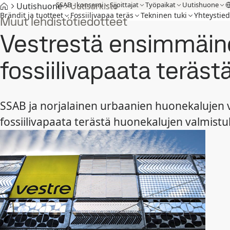
SSAB - konserni
Sijoittajat
Työpaikat
Uutishuone
Uutishuone
Uutisarkisto
Brändit ja tuotteet
Fossiilivapaa teräs
Tekninen tuki
Yhteystied
Muut lehdistötiedotteet
Vestrestä ensimmäine
fossiilivapaata teräst
SSAB ja norjalainen urbaanien huonekalujen 
fossiilivapaata terästä huonekalujen valmis