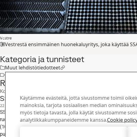
Vestre
Vestrestä ensimmäinen huonekaluyritys, joka käyttää SSAB
Kategoria ja tunnisteet
Muut lehdistötiedotteet
Muut lehdistötiedotteet
Related articles
Konsernin lehdistötiedotteet
SSAB julkisti tänään osavuosikatsauksensa 
Käytämme evästeitä, jotta sivustomme toimii oikei
mainoksia, tarjota sosiaalisen median ominaisuuksi
22
heinä
Toinen neljännes, Sijoittajat
SSAB julkisti tänään osavuosikatsauksensa 1.1.-30.6.2026. Raport
myös tietoja tavasta, jolla käytät sivustoamme sos
ruotsiksi yhtiön verkkosivuilla. SSAB järjestää analyytikko- ja m
analytiikkakumppaneidemme kanssa.
Cookie polic
(10.30 EEST). Tilaisuuteen voi osallistua webcast-linkin kautta yh
Hyväksy kaikki evästeet
puhelimitse.