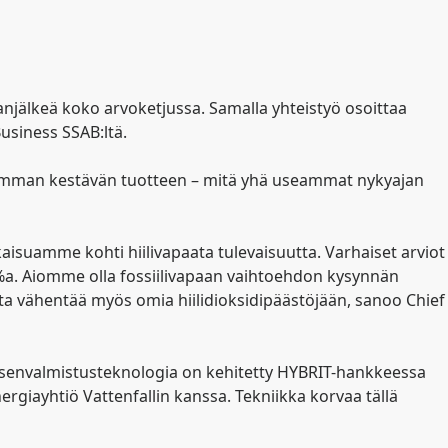
anjälkeä koko arvoketjussa. Samalla yhteistyö osoittaa
usiness SSAB:ltä.
lisimman kestävän tuotteen – mitä yhä useammat nykyajan
aisuamme kohti hiilivapaata tulevaisuutta. Varhaiset arviot
 %a. Aiomme olla fossiilivapaan vaihtoehdon kysynnän
ita vähentää myös omia hiilidioksidipäästöjään, sanoo Chief
eräksenvalmistusteknologia on kehitetty HYBRIT-hankkeessa
giayhtiö Vattenfallin kanssa. Tekniikka korvaa tällä