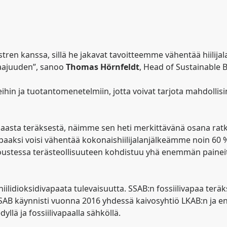
en kanssa, sillä he jakavat tavoitteemme vähentää hiilijal
aajuuden”, sanoo
Thomas
Hörnfeldt
, Head of Sustainable B
eihin ja tuotantomenetelmiin, jotta voivat tarjota mahdol
paasta teräksestä, näimme sen heti merkittävänä osana ratk
paaksi voisi vähentää kokonaishiilijalanjälkeämme noin 60
en noustessa terästeollisuuteen kohdistuu yhä enemmän paine
 hiilidioksidivapaata tulevaisuutta. SSAB:n fossiilivapaa t
 käynnisti vuonna 2016 yhdessä kaivosyhtiö LKAB:n ja ener
llä ja fossiilivapaalla sähköllä.