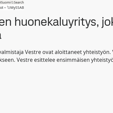
Suomi
Search
ot
MySSAB
n huonekaluyritys, jo
ä
valmistaja Vestre ovat aloittaneet yhteistyö
tukseen. Vestre esittelee ensimmäisen yhteis