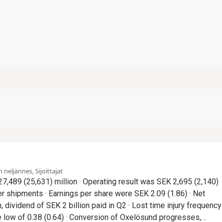
neljännes, Sijoittajat
e were SEK 2.09 (1.86) · Net
 SEK 2 billion paid in Q2 · Lost time injury frequency
onversion of Oxelösund progresses,