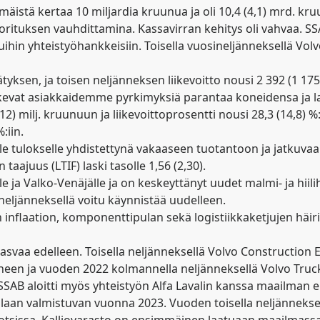
mmäistä kertaa 10 miljardia kruunua ja oli 10,4 (4,1) mrd. k
orituksen vauhdittamina. Kassavirran kehitys oli vahvaa. S
ittuihin yhteistyöhankkeisiin. Toisella vuosineljänneksellä 
ksen, ja toisen neljänneksen liikevoitto nousi 2 392 (1 175) 
tukevat asiakkaidemme pyrkimyksiä parantaa koneidensa ja l
12) milj. kruunuun ja liikevoittoprosentti nousi 28,3 (14,8) %
:iin.
e tulokselle yhdistettynä vakaaseen tuotantoon ja jatkuvaa
aajuus (LTIF) laski tasolle 1,56 (2,30).
ja Valko-Venäjälle ja on keskeyttänyt uudet malmi- ja hiili
neljänneksellä voitu käynnistää uudelleen.
aation, komponenttipulan sekä logistiikkaketjujen häiriöi
asvaa edelleen. Toisella neljänneksellä Volvo Constructio
neen ja vuoden 2022 kolmannella neljänneksellä Volvo Truck
AB aloitti myös yhteistyön Alfa Lavalin kanssa maailman e
an valmistuvan vuonna 2023. Vuoden toisella neljänneksell