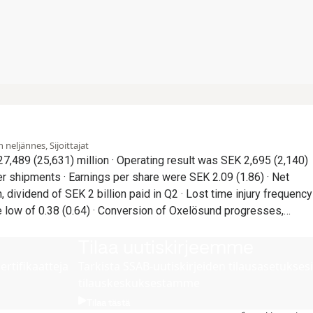
neljännes, Sijoittajat
e were SEK 2.09 (1.86) · Net
 SEK 2 billion paid in Q2 · Lost time injury frequency
onversion of Oxelösund progresses,
ter precautionary
Tilaa uutiskirjeemme
hedule for production start late 2029 · Investments to
B Special Steels communicated in Q2
ertifikaatteja
Tarkista SSAB-uutiskirjeiden tilausasetuksesi
tilauskeskuksestamme
Tilaa tästä