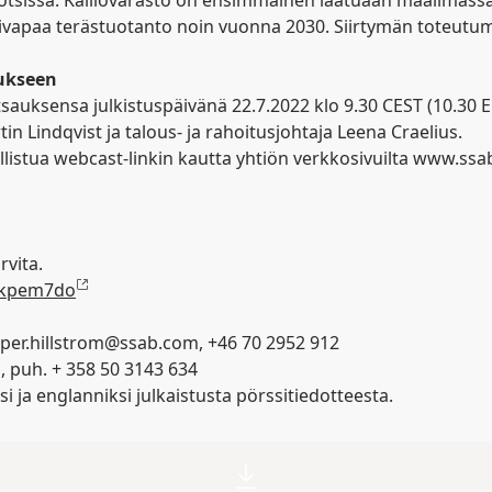
Ruotsissa. Kalliovarasto on ensimmäinen laatuaan maailmassa
iilivapaa terästuotanto noin vuonna 2030. Siirtymän toteutum
tukseen
sauksensa julkistuspäivänä 22.7.2022 klo 9.30 CEST (10.30 E
n Lindqvist ja talous- ja rahoitusjohtaja Leena Craelius.
llistua webcast-linkin kautta yhtiön verkkosivuilta www.ssab.
rvita.
bkpem7do
per.hillstrom@ssab.com
, +46 70 2952 912
m
, puh. + 358 50 3143 634
 ja englanniksi julkaistusta pörssitiedotteesta.