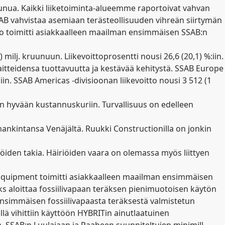
ruunua. Kaikki liiketoiminta-alueemme raportoivat vahvan
SAB vahvistaa asemiaan terästeollisuuden vihreän siirtymän
Volvo toimitti asiakkaalleen maailman ensimmäisen SSAB:n
milj. kruunuun. Liikevoittoprosentti nousi 26,6 (20,1) %:iin.
aitteidensa tuottavuutta ja kestävää kehitystä. SSAB Europe
:iin. SSAB Americas -divisioonan liikevoitto nousi 3 512 (1
n hyvään kustannuskuriin. Turvallisuus on edelleen
hankintansa Venäjältä. Ruukki Constructionilla on jonkin
den takia. Häiriöiden vaara on olemassa myös liittyen
n Equipment toimitti asiakkaalleen maailman ensimmäisen
s aloittaa fossiilivapaan teräksen pienimuotoisen käytön
nsimmäisen fossiilivapaasta teräksestä valmistetun
ä vihittiin käyttöön HYBRITin ainutlaatuinen