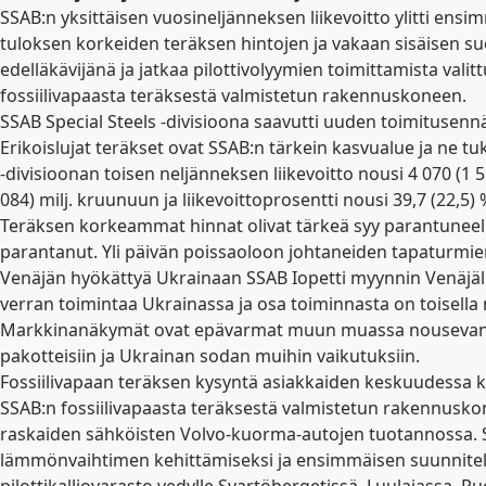
SSAB:n yksittäisen vuosineljänneksen liikevoitto ylitti ensi
tuloksen korkeiden teräksen hintojen ja vakaan sisäisen su
edelläkävijänä ja jatkaa pilottivolyymien toimittamista val
fossiilivapaasta teräksestä valmistetun rakennuskoneen.
SSAB Special Steels -divisioona saavutti uuden toimitusennäty
Erikoislujat teräkset ovat SSAB:n tärkein kasvualue ja ne 
-divisioonan toisen neljänneksen liikevoitto nousi 4 070 (1 5
084) milj. kruunuun ja liikevoittoprosentti nousi 39,7 (22,5) %
Teräksen korkeammat hinnat olivat tärkeä syy parantuneell
parantanut. Yli päivän poissaoloon johtaneiden tapaturmien t
Venäjän hyökättyä Ukrainaan SSAB Iopetti myynnin Venäjälle 
verran toimintaa Ukrainassa ja osa toiminnasta on toisella 
Markkinanäkymät ovat epävarmat muun muassa nousevan infl
pakotteisiin ja Ukrainan sodan muihin vaikutuksiin.
Fossiilivapaan teräksen kysyntä asiakkaiden keskuudessa k
SSAB:n fossiilivapaasta teräksestä valmistetun rakennusko
raskaiden sähköisten Volvo-kuorma-autojen tuotannossa. SS
lämmönvaihtimen kehittämiseksi ja ensimmäisen suunnitella