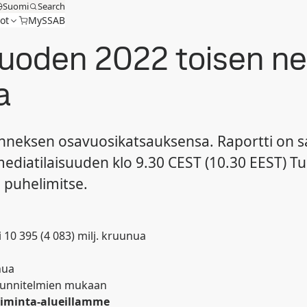
Suomi
Search
ot
MySSAB
 vuoden 2022 toisen n
a
nneksen osavuosikatsauksensa. Raportti on saat
 mediatilaisuuden klo 9.30 CEST (10.30 EEST) T
i puhelimitse.
i 10 395 (4 083) milj. kruunua
nua
suunnitelmien mukaan
toiminta-alueillamme