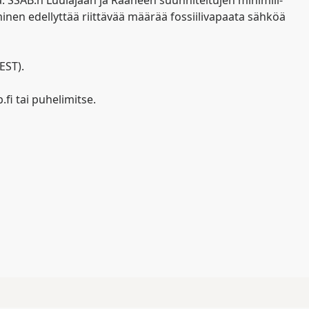
. SSAB:n Luulajaan ja Raaheen suunniteltujen minimill-
inen edellyttää riittävää määrää fossiilivapaata sähköä
EST).
fi tai puhelimitse.