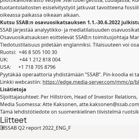
pilottikalliovarasto vedylle Svartöbergetissä, Luulajassa, 
tuotantolaitosten esiselvitystyöt jatkuvat tavoitteena foss
oikeassa paikassa oikeaan aikaan.
Kutsu SSAB:n osavuosikatsauksen 1.1.-30.6.2022 julkis
SSAB järjestää analyytikko- ja mediatilaisuuden osavuosikat
Osavuosikatsauksen esittelevät SSAB:n toimitusjohtaja Marti
Tiedotustilaisuus pidetään englanniksi. Tilaisuuteen voi osa
Ruotsi: +46 8 505 100 30
UK: +44 1 212 818 004
USA: +1 718 705 8796
Pyytäkää operaattoria yhdistämään ”SSAB”. Pin-koodia ei ta
Linkki webcastiin:
https://edge.media-server.com/mmc/p/
Lisätietoja
Sijoittajasuhteet: Per Hillström, Head of Investor Relations,
Media Suomessa: Atte Kaksonen,
atte.kaksonen@ssab.co
Tämä lehdistötiedote on suomenkielinen tiivistelmä ruotsiksi
Liitteet
SSAB Q2 report 2022_ENG_F