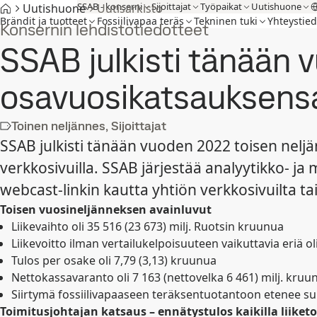
SSAB - konserni
Sijoittajat
Työpaikat
Uutishuone
Uutishuone
Uutisarkisto
Brändit ja tuotteet
Fossiilivapaa teräs
Tekninen tuki
Yhteystied
Konsernin lehdistötiedotteet
SSAB julkisti tänään
osavuosikatsauksens
Toinen neljännes, Sijoittajat
SSAB julkisti tänään vuoden 2022 toisen neljä
verkkosivuilla. SSAB järjestää analyytikko- ja
webcast-linkin kautta yhtiön verkkosivuilta ta
Toisen vuosineljänneksen avainluvut
Liikevaihto oli 35 516 (23 673) milj. Ruotsin kruunua
Liikevoitto ilman vertailukelpoisuuteen vaikuttavia eriä ol
Tulos per osake oli 7,79 (3,13) kruunua
Nettokassavaranto oli 7 163 (nettovelka 6 461) milj. kruu
Siirtymä fossiilivapaaseen teräksentuotantoon etenee 
Toimitusjohtajan katsaus –
ennätystulos kaikilla liike