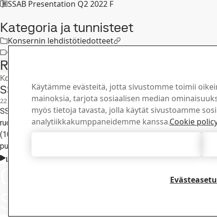
SSAB Presentation Q2 2022 F
Kategoria ja tunnisteet
Konsernin lehdistötiedotteet
Konsernin lehdistötiedotteet
Related articles
Konsernin lehdistötiedotteet
Käytämme evästeitä, jotta sivustomme toimii oikei
SSAB julkisti tänään osavuosikatsauksensa 
mainoksia, tarjota sosiaalisen median ominaisuuksi
22
heinä
Toinen neljännes, Sijoittajat
myös tietoja tavasta, jolla käytät sivustoamme sos
SSAB julkisti tänään osavuosikatsauksensa 1.1.-30.6.2026. Raport
analytiikkakumppaneidemme kanssa.
Cookie polic
ruotsiksi yhtiön verkkosivuilla. SSAB järjestää analyytikko- ja m
(10.30 EEST). Tilaisuuteen voi osallistua webcast-linkin kautta yh
Hyväksy kaikki evästeet
puhelimitse.
Lue koko juttu
Ota yhteyttä
Ota yhte
Evästeasetu
Kuinka voimme 
SSAB:hen
Selaa yhteyshen