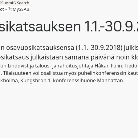
Suomi
Search
ot
MySSAB
katsauksen 1.1.-30.9.
en osavuosikatsauksensa (1.1.-30.9.2018) julk
sikatsaus julkaistaan samana päivänä noin klo
n Lindqvist ja talous- ja rahoitusjohtaja Håkan Folin. Tiedo
 Tilaisuuteen voi osallistua myös puhelinkonferenssin kaut
) Tukholma, Kungsbron 1, konferenssihuone Manhattan.