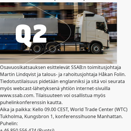
Osavuosikatsauksen esittelevät SSAB:n toimitusjohtaja
Martin Lindqvist ja talous- ja rahoitusjohtaja Håkan Folin.
Tiedotustilaisuus pidetään englanniksi ja sitä voi seurata
myös webcast-lähetyksenä yhtiön internet-sivuilla
www.ssab.com. Tilaisuuteen voi osallistua myös
puhelinkonferenssin kautta.
Aika ja paikka: Kello 09.00 CEST, World Trade Center (WTC)
Tukholma, Kungsbron 1, konferenssihuone Manhattan.
Puhelin:
+ 46 850 556 474 (Ruotsi),