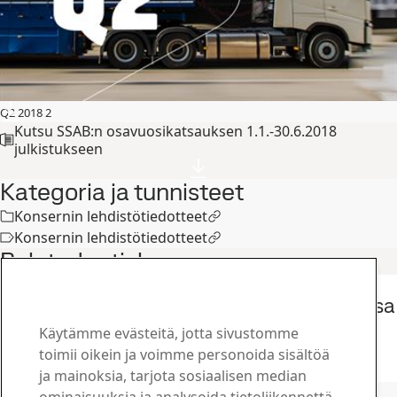
Q2 2018 2
Kutsu SSAB:n osavuosikatsauksen 1.1.-30.6.2018
julkistukseen
Kategoria ja tunnisteet
Konsernin lehdistötiedotteet
Konsernin lehdistötiedotteet
Related articles
Konsernin lehdistötiedotteet
SSAB julkisti tänään osavuosikatsauksensa
1.1.-30.6.2026
Käytämme evästeitä, jotta sivustomme
22
heinä
Toinen neljännes, Sijoittajat
toimii oikein ja voimme personoida sisältöä
Lue koko juttu
ja mainoksia, tarjota sosiaalisen median