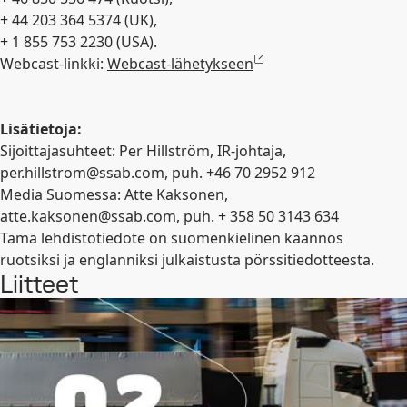
+ 44 203 364 5374 (UK),
+ 1 855 753 2230 (USA).
Webcast-linkki:
Webcast-lähetykseen
Lisätietoja:
Sijoittajasuhteet: Per Hillström, IR-johtaja,
per.hillstrom@ssab.com
, puh. +46 70 2952 912
Media Suomessa: Atte Kaksonen,
atte.kaksonen@ssab.com
, puh. + 358 50 3143 634
Tämä lehdistötiedote on suomenkielinen käännös
ruotsiksi ja englanniksi julkaistusta pörssitiedotteesta.
Liitteet