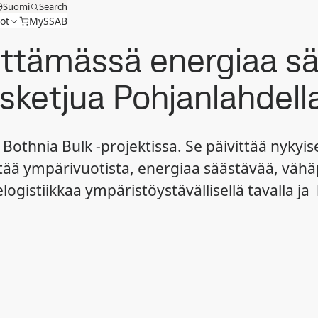
Suomi
Search
ot
MySSAB
ttämässä energiaa sä
sketjua Pohjanlahdell
othnia Bulk -projektissa. Se päivittää nykyis
tää ympärivuotista, energiaa säästävää, vähäp
logistiikkaa ympäristöystävällisellä tavalla j