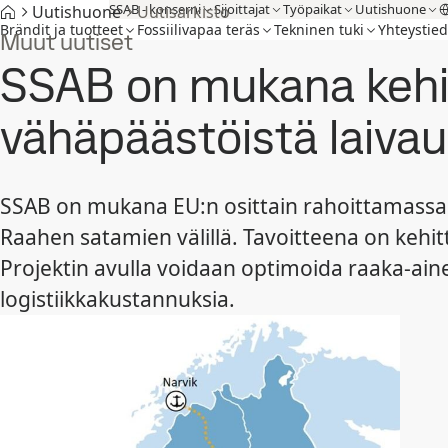
SSAB - konserni
Sijoittajat
Työpaikat
Uutishuone
Uutishuone
Uutisarkisto
Brändit ja tuotteet
Fossiilivapaa teräs
Tekninen tuki
Yhteystied
Muut uutiset
SSAB on mukana kehi
vähäpäästöistä laivau
SSAB on mukana EU:n osittain rahoittamassa B
Raahen satamien välillä. Tavoitteena on kehit
Projektin avulla voidaan optimoida raaka-aine
logistiikkakustannuksia.