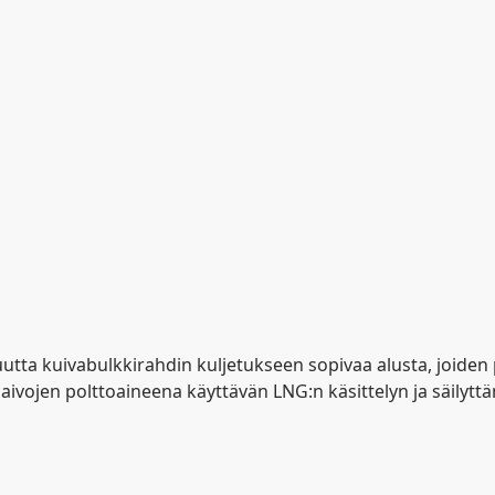
 uutta kuivabulkkirahdin kuljetukseen sopivaa alusta, joide
ivojen polttoaineena käyttävän LNG:n käsittelyn ja säilyttämi