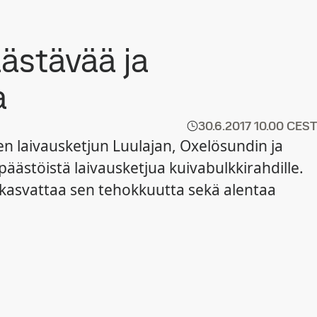
ästävää ja
a
30.6.2017
10.00 CEST
en laivausketjun Luulajan, Oxelösundin ja
äästöistä laivausketjua kuivabulkkirahdille.
a kasvattaa sen tehokkuutta sekä alentaa