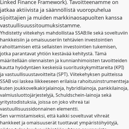
Linked Finance Framework). Tavoitteenamme on
jatkaa aktiivista ja säännöllistä vuoropuhelua
sijoittajien ja muiden markkinaosapuolten kanssa
vastuullisuussitoumuksistamme.
Yhdistetty viitekehys mahdollistaa SSAB:lle sekä soveltuviin
hankkeisiin ja omaisuuseriin tehtävien investointien
rahoittamisen että sellaisten investointien tukemisen,
jotka parantavat yhtiön kestävää kehitystä. Tämä
määritellään olennaisten ja kunnianhimoisten tavoitteiden
kautta hyödyntäen keskeisiä suorituskykymittareita (KPI)
ja vastuullisuustavoitteita (SPT). Viitekehyksen puitteissa
SSAB voi laskea liikkeeseen erilaisia rahoitusinstrumentteja
kuten joukkovelkakirjalainoja, hybridilainoja, pankkilainoja,
valmiusluottojärjestelyjä, Schuldschein-lainoja sekä
yritystodistuksia, joissa on joko vihreä tai
vastuullisuussidonnainen elementti.
Sen varmistamiseksi, että kaikki soveltuvat vihreät
hankkeet ja omaisuuserät tuottavat ympäristöhyötyjä,