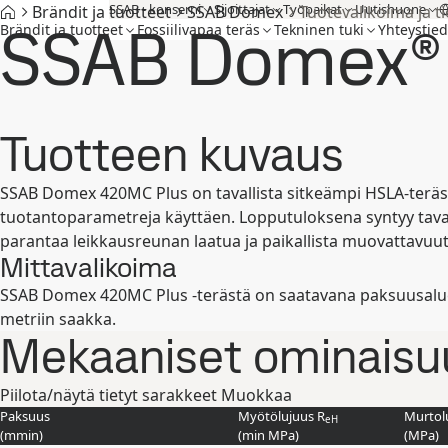
SSAB - konserni
Sijoittajat
Työpaikat
Uutishuone
Brändit ja tuotteet
SSAB Domex
Tuotevalikoima ja 
SSAB Domex®
Brändit ja tuotteet
Fossiilivapaa teräs
Tekninen tuki
Yhteystied
Tuotteen kuvaus
SSAB Domex 420MC Plus on tavallista sitkeämpi HSLA-teräs
tuotantoparametreja käyttäen. Lopputuloksena syntyy tava
parantaa leikkausreunan laatua ja paikallista muovattavuut
Mittavalikoima
SSAB Domex 420MC Plus -terästä on saatavana paksuusalueel
metriin saakka.
Mekaaniset ominaisu
Piilota/näytä tietyt sarakkeet
Muokkaa
Paksuus
Myötölujuus R
Murtol
eH
(
mm
in
)
(min
MPa
)
(
MPa
)