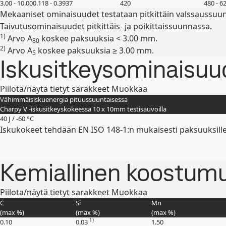
3.00 - 10.00
0.118 - 0.3937
420
480 - 6
Mekaaniset ominaisuudet testataan pitkittäin valssaussuu
Taivutusominaisuudet pitkittäis- ja poikittaissuunnassa.
1)
Arvo A
koskee paksuuksia < 3.00 mm.
80
2)
Arvo A
koskee paksuuksia ≥ 3.00 mm.
5
Iskusitkeysominaisuu
Piilota/näytä tietyt sarakkeet
Muokkaa
Vähimmäisiskuenergia pituussuuntaisessa
Charpy V -iskusitkeyskokeessa 10 x 10mm testisauvoilla
40 J / -60 °C
Iskukokeet tehdään EN ISO 148-1:n mukaisesti paksuuksill
Kemiallinen koostumus
Piilota/näytä tietyt sarakkeet
Muokkaa
C
Si
Mn
(max
%
)
(max
%
)
(max
%
)
1)
0.10
0.03
1.50