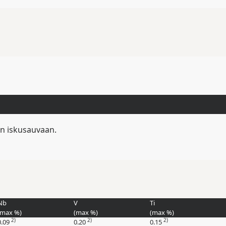
en iskusauvaan.
Nb
V
Ti
(max
%
)
(max
%
)
(max
%
)
2)
2)
2)
0.09
0.20
0.15