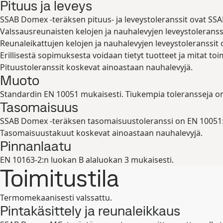
Pituus ja leveys
SSAB Domex -teräksen pituus- ja leveystoleranssit ovat SS
Valssausreunaisten kelojen ja nauhalevyjen leveystoleranss
Reunaleikattujen kelojen ja nauhalevyjen leveystoleranssit
Erillisestä sopimuksesta voidaan tietyt tuotteet ja mitat toi
Pituustoleranssit koskevat ainoastaan nauhalevyjä.
Muoto
Standardin EN 10051 mukaisesti. Tiukempia toleransseja on
Tasomaisuus
SSAB Domex -teräksen tasomaisuustoleranssi on EN 10051:
Tasomaisuustakuut koskevat ainoastaan nauhalevyjä.
Pinnanlaatu
EN 10163-2:n luokan B alaluokan 3 mukaisesti.
Toimitustila
Termomekaanisesti valssattu.
Pintakäsittely ja reunaleikkaus