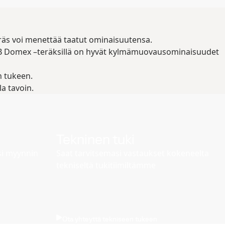
eräs voi menettää taatut ominaisuutensa.
i SSAB Domex –teräksillä on hyvät kylmämuovausominaisuudet
n tukeen.
a tavoin.
Tekninen tuki
si myynnin
Saat tarvitsemasi vastaukset kokeneelta
tekniseltä tukitiimiltämme
Ota yhteyttä tekniseen tukeen