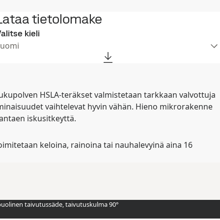
Lataa tietolomake
alitse kieli
Suomi
ukupolven HSLA-teräkset valmistetaan tarkkaan valvottuja
minaisuudet vaihtelevat hyvin vähän. Hieno mikrorakenne
antaen iskusitkeyttä.
itetaan keloina, rainoina tai nauhalevyinä aina 16
puolinen taivutussäde, taivutuskulma 90°