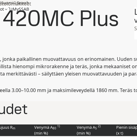
Suomi
Search
tietolomakkeet
 420MC Plus
ot
MySSAB
V
, jonka paikallinen muovattavuus on erinomainen. Uuden s
llista hienompi mikrorakenne ja teräs, jonka mekaaniset o
ta merkittävästi – säilyttäen yleisen muovattavuuden ja par
la 3.00–10.00 mm ja maksimileveydellä 1860 mm. Teräs toim
udet
1)
2)
ujuus R
Venymä A
Venymä A
Pienin sisä
m
80
5
(min
%
)
(min
%
)
(
x t
)