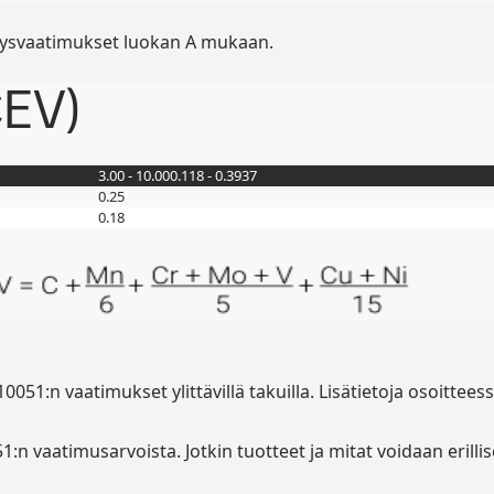
ysvaatimukset luokan A mukaan.
CEV)
3.00 - 10.00
0.118 - 0.3937
0.25
0.18
51:n vaatimukset ylittävillä takuilla. Lisätietoja osoittee
 vaatimusarvoista. Jotkin tuotteet ja mitat voidaan erillise