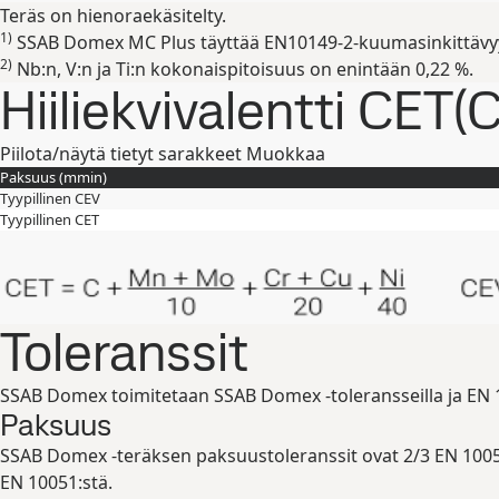
Teräs on hienoraekäsitelty.
1)
SSAB Domex MC Plus täyttää EN10149-2-kuumasinkittävy
2)
Nb:n, V:n ja Ti:n kokonaispitoisuus on enintään 0,22 %.
Hiiliekvivalentti CET(
Piilota/näytä tietyt sarakkeet
Muokkaa
Paksuus (
mm
in
)
Tyypillinen CEV
Tyypillinen CET
Toleranssit
SSAB Domex toimitetaan SSAB Domex -toleransseilla ja EN 100
Paksuus
SSAB Domex -teräksen paksuustoleranssit ovat 2/3 EN 10051:n
EN 10051:stä.