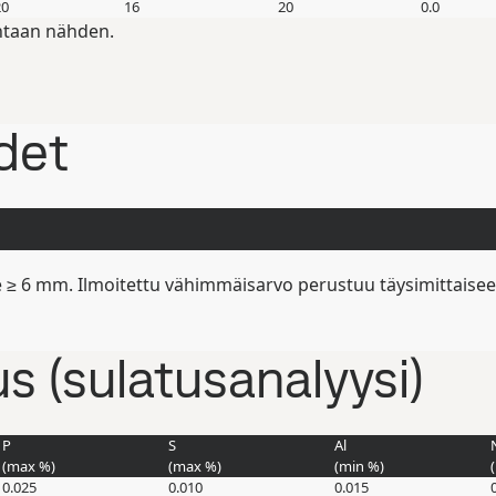
20
16
20
0.0
ntaan nähden.
det
e ≥ 6 mm. Ilmoitettu vähimmäisarvo perustuu täysimittaise
 (sulatusanalyysi)
P
S
Al
(max
%
)
(max
%
)
(min
%
)
0.025
0.010
0.015