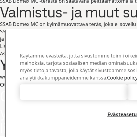
SSAB Domex MC -terästä on saatavana peittaamattomalla tai 
Valmistus- ja muut s
SSAB Domex MC on kylmämuovattava teräs, joka ei sovellu läm
SSAB Domex –teräkset ovat hyvin leikattavia kaikilla yleisi
ja ne ovat hitsattavissa kaikilla yleisillä hitsausmenetelmillä j
Lisätietoja teräksen prosessoinnista löytyy SSAB:n esitteis
Asianmukaisia työturvallisuusohjeita on noudatettava, kun t
Käytämme evästeitä, jotta sivustomme toimii oikei
Yhteystiedot ja lisätie
mainoksia, tarjota sosiaalisen median ominaisuuksi
myös tietoja tavasta, jolla käytät sivustoamme sos
www.ssab.com/contact
analytiikkakumppaneidemme kanssa.
Cookie polic
Latauske
Ota yhteyttä – SSAB Domex
Ota meihin
Hyväksy kaikki evästeet
Hae ja lataa SSA
ja muuta mater
yhteyttä ja kysy
Evästeasetu
lisää
Siirry ladattavii