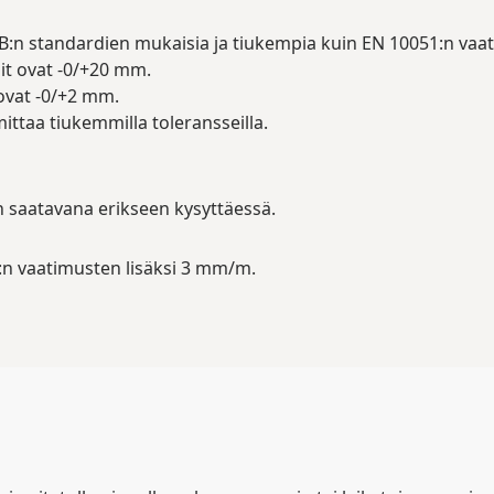
AB:n standardien mukaisia ja tiukempia kuin EN 10051:n vaa
it ovat -0/+20 mm.
 ovat -0/+2 mm.
mittaa tiukemmilla toleransseilla.
 saatavana erikseen kysyttäessä.
n vaatimusten lisäksi 3 mm/m.