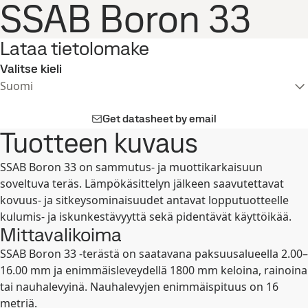
SSAB Boron 33
Lataa tietolomake
Valitse kieli
Suomi
Get datasheet by email
Tuotteen kuvaus
SSAB Boron 33 on sammutus- ja muottikarkaisuun
soveltuva teräs. Lämpökäsittelyn jälkeen saavutettavat
kovuus- ja sitkeysominaisuudet antavat lopputuotteelle
kulumis- ja iskunkestävyyttä sekä pidentävät käyttöikää.
Mittavalikoima
SSAB Boron 33 -terästä on saatavana paksuusalueella 2.00–
16.00 mm ja enimmäisleveydellä 1800 mm keloina, rainoina
tai nauhalevyinä. Nauhalevyjen enimmäispituus on 16
metriä.