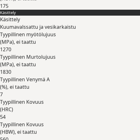
175
Käsittely
Laajenna
Käsittely
Kuumavalssattu ja vesikarkaistu
Tyypillinen myötölujuus
(
MPa
), ei taattu
1270
Tyypillinen Murtolujuus
(
MPa
), ei taattu
1830
Tyypillinen Venymä A
(
%
), ei taattu
7
Tyypillinen Kovuus
(
HRC
)
54
Tyypillinen Kovuus
(
HBW
), ei taattu
560