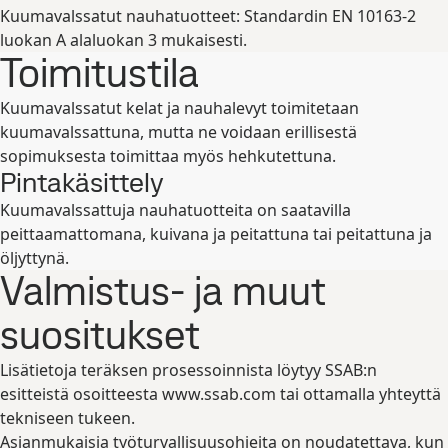
Kuumavalssatut nauhatuotteet: Standardin EN 10163-2
luokan A alaluokan 3 mukaisesti.
Toimitustila
Kuumavalssatut kelat ja nauhalevyt toimitetaan
kuumavalssattuna, mutta ne voidaan erillisestä
sopimuksesta toimittaa myös hehkutettuna.
Pintakäsittely
Kuumavalssattuja nauhatuotteita on saatavilla
peittaamattomana, kuivana ja peitattuna tai peitattuna ja
öljyttynä.
Valmistus- ja muut
suositukset
Lisätietoja teräksen prosessoinnista löytyy SSAB:n
esitteistä osoitteesta www.ssab.com tai ottamalla yhteyttä
tekniseen tukeen.
Asianmukaisia työturvallisuusohjeita on noudatettava, kun