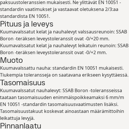
paksuustoleranssien mukaisesti. Ne ylittävät EN 10051 -
standardin vaatimukset ja vastaavat oletuksena 2/3:aa
standardista EN 10051.
Pituus ja leveys
Kuumavalssatut kelat ja nauhalevyt valssausreunoin: SSAB
Boron -teräksen leveystoleranssit ovat -0/+20 mm.
Kuumavalssatut kelat ja nauhalevyt leikatuin reunoin: SSAB
Boron -teräksen leveystoleranssit ovat -0/+2 mm.
Muoto
Kuumavalssattu nauha: standardin EN 10051 mukaisesti.
Tiukempia toleransseja on saatavana erikseen kysyttäessä.
Tasomaisuus
Kuumavalssatut nauhalevyt: SSAB Boron -toleransseissa
taataan tasomaisuuden enimmäispoikkeamaksi 6 mm/m
EN 10051 -standardin tasomaisuusvaatimusten lisäksi.
Tasomaisuustakuut koskevat ainoastaan määrämittoihin
leikattuja levyjä.
Pinnanlaatu