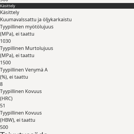
Käsittely
Laajenna
Käsittely
Kuumavalssattu ja öljykarkaistu
Tyypillinen myötölujuus
(
MPa
), ei taattu
1030
Tyypillinen Murtolujuus
(
MPa
), ei taattu
1500
Tyypillinen Venymä A
(
%
), ei taattu
8
Tyypillinen Kovuus
(
HRC
)
51
Tyypillinen Kovuus
(
HBW
), ei taattu
500