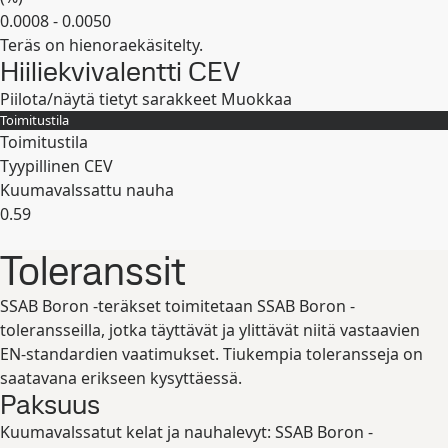
0.0008 - 0.0050
Teräs on hienoraekäsitelty.
Laajenna
Hiiliekvivalentti CEV
Piilota/näytä tietyt sarakkeet
Muokkaa
Toimitustila
Toimitustila
Tyypillinen CEV
Kuumavalssattu nauha
0.59
Laajenna
Toleranssit
SSAB Boron -teräkset toimitetaan SSAB Boron -
toleransseilla, jotka täyttävät ja ylittävät niitä vastaavien
EN-standardien vaatimukset. Tiukempia toleransseja on
saatavana erikseen kysyttäessä.
Paksuus
Kuumavalssatut kelat ja nauhalevyt: SSAB Boron -