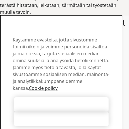
terästä hitsataan, leikataan, särmätään tai työstetään
muulla tavoin.
Yhteystiedot ja lisätietoja
www.ssab.com/contact
Ota yhteyttä – SSAB Boron
Käytämme evästeitä, jotta sivustomme
Ota meihin yhteyttä ja
toimii oikein ja voimme personoida sisältöä
ja mainoksia, tarjota sosiaalisen median
kysy lisää
ominaisuuksia ja analysoida tietoliikennettä.
Jaamme myös tietoja tavasta, jolla käytät
Latauskeskus
sivustoamme sosiaalisen median, mainonta-
Hae ja lataa SSAB:n esitteitä, sertifikaatteja ja muuta
ja analytiikkakumppaneidemme
materiaalia.
kanssa.
Cookie policy
Siirry ladattaviin tiedostoihin
Myynti
Hyväksy kaikki evästeet
Lähetä myynti- ja tuotekyselysi myynnin tukipalveluun
Ota yhteyttä myyntiin
Hylkää kaikki
Tekninen tuki