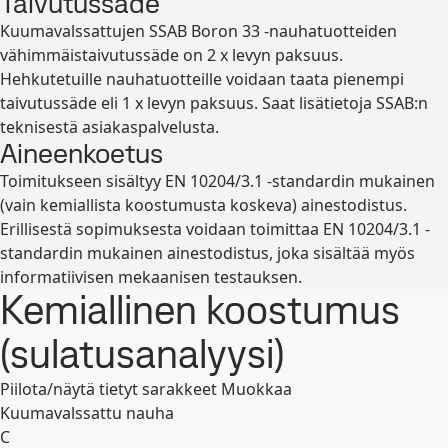
Taivutussäde
Laajenna
Kuumavalssattujen SSAB Boron 33 -nauhatuotteiden
vähimmäistaivutussäde on 2 x levyn paksuus.
Hehkutetuille nauhatuotteille voidaan taata pienempi
taivutussäde eli 1 x levyn paksuus. Saat lisätietoja SSAB:n
teknisestä asiakaspalvelusta.
Aineenkoetus
Toimitukseen sisältyy EN 10204/3.1 -standardin mukainen
(vain kemiallista koostumusta koskeva) ainestodistus.
Erillisestä sopimuksesta voidaan toimittaa EN 10204/3.1 -
standardin mukainen ainestodistus, joka sisältää myös
informatiivisen mekaanisen testauksen.
Kemiallinen koostumus
(sulatusanalyysi)
Piilota/näytä tietyt sarakkeet
Muokkaa
Kuumavalssattu nauha
C