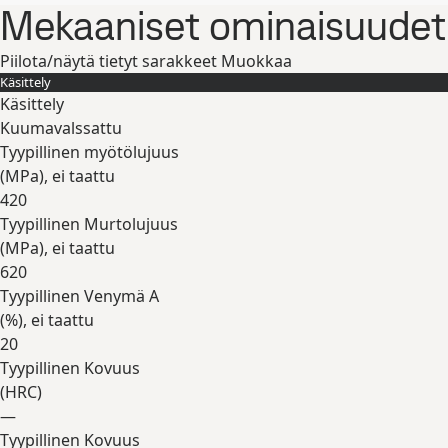
Mekaaniset ominaisuudet
Piilota/näytä tietyt sarakkeet
Muokkaa
Käsittely
Käsittely
Kuumavalssattu
Tyypillinen myötölujuus
(
MPa
), ei taattu
420
Tyypillinen Murtolujuus
(
MPa
), ei taattu
620
Tyypillinen Venymä A
(
%
), ei taattu
20
Tyypillinen Kovuus
(
HRC
)
—
Tyypillinen Kovuus