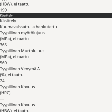
(
HBW
), ei taattu
190
Käsittely
Laajenna
Käsittely
Kuumavalssattu ja hehkutettu
Tyypillinen myötölujuus
(
MPa
), ei taattu
365
Tyypillinen Murtolujuus
(
MPa
), ei taattu
560
Tyypillinen Venymä A
(
%
), ei taattu
24
Tyypillinen Kovuus
(
HRC
)
—
Tyypillinen Kovuus
(
HBW
), ei taattu