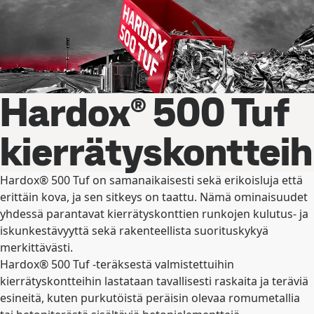
Hardox® 500 Tuf
kierrätyskontteih
Hardox® 500 Tuf on samanaikaisesti sekä erikoisluja että
erittäin kova, ja sen sitkeys on taattu. Nämä ominaisuudet
yhdessä parantavat kierrätyskonttien runkojen kulutus- ja
iskunkestävyyttä sekä rakenteellista suorituskykyä
merkittävästi.
Hardox® 500 Tuf -teräksestä valmistettuihin
kierrätyskontteihin lastataan tavallisesti raskaita ja teräviä
esineitä, kuten purkutöistä peräisin olevaa romumetallia