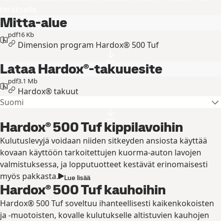
teräkselle.
Mitta-alue
pdf
16 Kb
Dimension program Hardox® 500 Tuf
Lataa Hardox®-takuuesite
pdf
3.1 Mb
Hardox® takuut
Suomi
Hardox® 500 Tuf kippilavoihin
Kulutuslevyjä voidaan niiden sitkeyden ansiosta käyttää
kovaan käyttöön tarkoitettujen kuorma-auton lavojen
valmistuksessa, ja lopputuotteet kestävät erinomaisesti
myös pakkasta.
Lue lisää
Hardox® 500 Tuf kauhoihin
Hardox® 500 Tuf soveltuu ihanteellisesti kaikenkokoisten
ja -muotoisten, kovalle kulutukselle altistuvien kauhojen