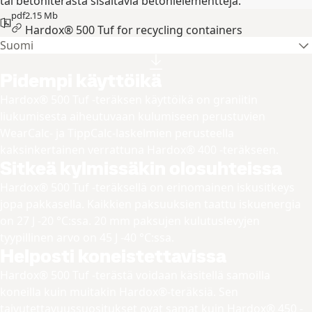
tai betoniterästä sisältäviä betonielementtejä.
pdf
2.15 Mb
Hardox® 500 Tuf for recycling containers
Suomi
Pidempi käyttöikä
Hardox® 500 Tuf -teräksen käyttöikä on graniitin
liukumisesta aiheutuvaan kulumiseen perustuvien
WearCalc- ja TippCalc-laskelmien perusteella
kaksinkertainen verrattuna Hardox® 400 -teräkseen.
Sitkeä kylmissäkin olosuhteissa
Hardox® 500 Tuf -teräksellä on erinomainen iskusitkeys
jopa pakkasella. Kaikkien paksuuksien taattu iskuenergia
on 27 J -20 °C:ssa. 20 mm paksujen kulutuslevyjen
tyypillinen arvo on 45 J -40 °C:ssa.
Helposti koneistettavissa
Hardox® 500 Tuf -terästä voidaan käsitellä samoilla
koneilla kuin muitakin Hardox®-teräksiä. Sen
taivutettavuussuositukset ovat samat kuin Hardox® 450 -