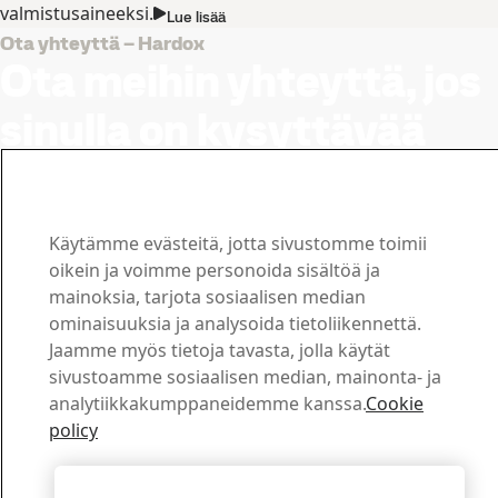
valmistusaineeksi.
Lue lisää
Ota yhteyttä – Hardox
Ota meihin yhteyttä, jos
sinulla on kysyttävää
Latauskeskus
Hae ja lataa SSAB:n esitteitä, sertifikaatteja ja muuta
materiaalia.
Käytämme evästeitä, jotta sivustomme toimii
Siirry ladattaviin tiedostoihin
oikein ja voimme personoida sisältöä ja
Myynti
mainoksia, tarjota sosiaalisen median
Lähetä myynti- ja tuotekyselysi myynnin tukipalveluun
ominaisuuksia ja analysoida tietoliikennettä.
Ota yhteyttä myyntiin
Jaamme myös tietoja tavasta, jolla käytät
Tekninen tuki
sivustoamme sosiaalisen median, mainonta- ja
Saat tarvitsemasi vastaukset kokeneelta tekniseltä
analytiikkakumppaneidemme kanssa.
Cookie
tukitiimiltämme
policy
Ota yhteyttä tekniseen tukeen
Copyright 2026
Tietosuojaseloste
-
Sivukartta
-
Käyttöehdot
-
Julkaisutiedot
Hyväksy kaikki evästeet