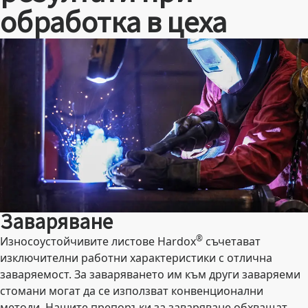
обработка в цеха
Заваряване
®
Износоустойчивите листове Hardox
съчетават
изключителни работни характеристики с отлична
заваряемост. За заваряването им към други заваряеми
стомани могат да се използват конвенционални
методи. Нашите препоръки за заваряване обхващат