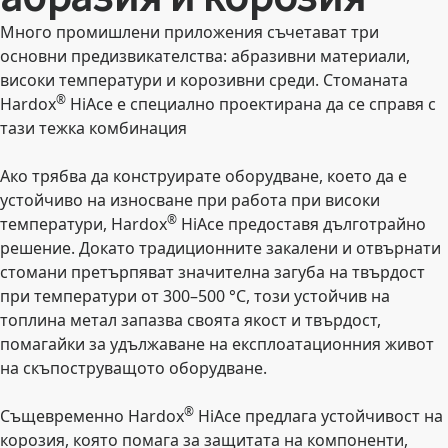
Много промишлени приложения съчетават три
основни предизвикателства: абразивни материали,
високи температури и корозивни среди. Стоманата
®
Hardox
HiAce е специално проектирана да се справя с
тази тежка комбинация
Ако трябва да конструирате оборудване, което да е
устойчиво на износване при работа при високи
®
температури, Hardox
HiAce предоставя дълготрайно
решение. Докато традиционните закалени и отвърнати
стомани претърпяват значителна загуба на твърдост
при температури от 300–500 °C, този устойчив на
топлина метал запазва своята якост и твърдост,
помагайки за удължаване на експлоатационния живот
на скъпоструващото оборудване.
®
Същевременно Hardox
HiAce предлага устойчивост на
корозия, която помага за защитата на компоненти,