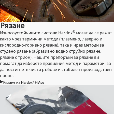
Рязане
®
Износоустойчивите листове Hardox
могат да се режат
както чрез термични методи (плазмено, лазерно и
кислородно-горивно рязане), така и чрез методи за
студено рязане (абразивно водно струйно рязане,
рязане с трион). Нашите препоръки за рязане ви
помагат да изберете правилния метод и параметри, за
да постигнете чисти ръбове и стабилен производствен
процес.
Рязане на Hardox® HiAce