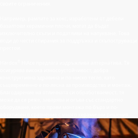
своите ограничения.
Например, рампите за кокс, изработени от дебели
базалтови керамични плочи, могат да бъдат
изключително скъпи и податливи на напукване. Това
води до чести спирания за поддръжка и скъпоструващи
престои.
®
Hardox
HiAce предлага издръжлива алтернатива. Тя
осигурява висока износоустойчивост, добра
конструктивна здравина и по-ниско тегло, като
същевременно е по-лесна за производство и монтаж.
Благодарение на отличната си обработваемост, тя
може да се реже, заварява и огъва със стандартно
оборудване, което прави монтажа по-бърз и по-
ефективен в сравнение с много керамични решения.