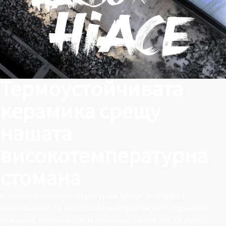
Термоустойчивата
керамика срещу
нашата
високотемпературна
стомана
В някои високотемпературни среди за борба с
износването се използват материали като керамика
или мека стомана. Тези решения обаче често имат