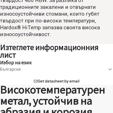
твърдост 400 HBW. За разлика от
традиционните закалени и отвърнати
износоустойчиви стомани, които губят
твърдост при по-високи температури,
Hardox® HiTemp запазва своята висока
износоустойчивост.
Свържете се с нас
Изтеглете информационния
лист
Избор на език
Български
Get datasheet by email
Високотемпературен
метал, устойчив на
абразия и корозия