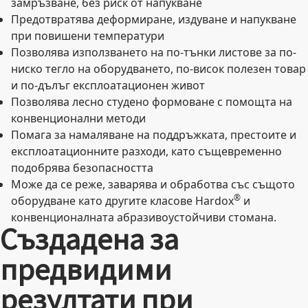
замръзване, без риск от напукване
Предотвратява деформиране, издуване и напукване
при повишени температури
Позволява използването на по-тънки листове за по-
ниско тегло на оборудването, по-висок полезен товар
и по-дълъг експлоатационен живот
Позволява лесно студено формоване с помощта на
конвенционални методи
Помага за намаляване на поддръжката, престоите и
експлоатационните разходи, като същевременно
подобрява безопасността
Може да се реже, заварява и обработва със същото
®
оборудване като другите класове Hardox
и
конвенционалната абразивоустойчиви стомана.
Създадена за
предвидими
резултати при