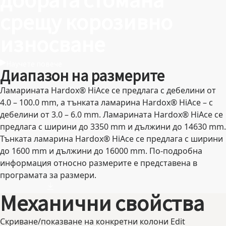
добрата стомана
срещу корозивно
износване
Научете повече
Диапазон на размерите
Ламарината Hardox® HiAce се предлага с дебелини от
4.0 – 100.0 mm, а тънката ламарина Hardox® HiAce – с
дебелини от 3.0 – 6.0 mm. Ламарината Hardox® HiAce се
предлага с ширини до 3350 mm и дължини до 14630 mm.
Тънката ламарина Hardox® HiAce се предлага с ширини
до 1600 mm и дължини до 16000 mm. По-подробна
информация относно размерите е представена в
програмата за размери.
Механични свойства
Скриване/показване на конкретни колони
Edit