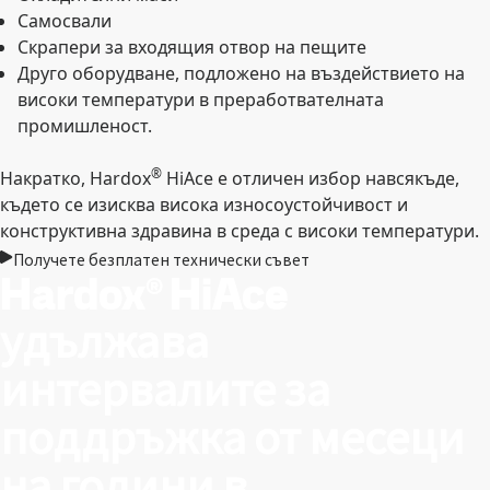
Самосвали
Скрапери за входящия отвор на пещите
Друго оборудване, подложено на въздействието на
високи температури в преработвателната
промишленост.
®
Накратко, Hardox
HiAce е отличен избор навсякъде,
където се изисква висока износоустойчивост и
конструктивна здравина в среда с високи температури.
Получете безплатен технически съвет
Hardox® HiAce
удължава
интервалите за
поддръжка от месеци
на години в