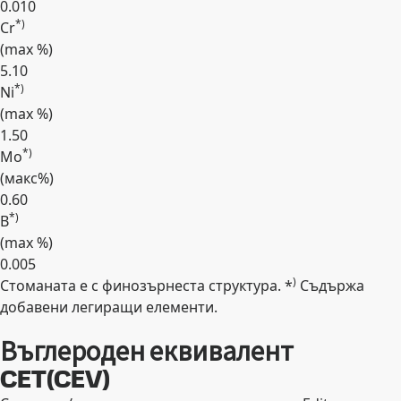
0.010
*)
Cr
(max
%
)
5.10
*)
Ni
(max
%
)
1.50
*)
Mo
(макс
%
)
0.60
*)
B
(max
%
)
0.005
)
Стоманата е с финозърнеста структура. *
Съдържа
Expand
добавени легиращи елементи.
Въглероден еквивалент
CET(CEV)