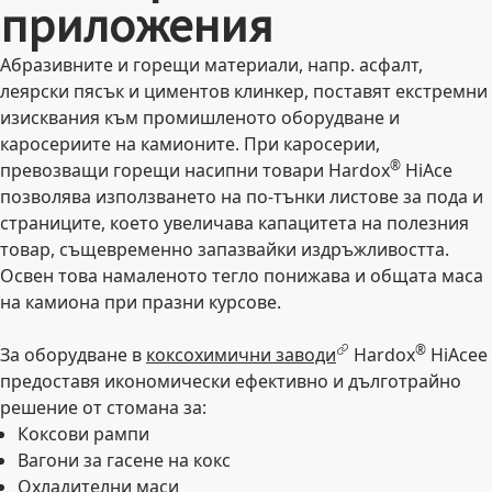
приложения
Абразивните и горещи материали, напр. асфалт,
леярски пясък и циментов клинкер, поставят екстремни
изисквания към промишленото оборудване и
каросериите на камионите. При каросерии,
®
превозващи горещи насипни товари Hardox
HiAce
позволява използването на по-тънки листове за пода и
страниците, което увеличава капацитета на полезния
товар, същевременно запазвайки издръжливостта.
Освен това намаленото тегло понижава и общата маса
на камиона при празни курсове.
®
За оборудване в
коксохимични заводи
Hardox
HiAcee
предоставя икономически ефективно и дълготрайно
решение от стомана за:
Коксови рампи
Вагони за гасене на кокс
Охладителни маси