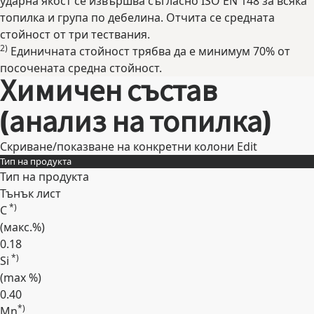
ударна якост се извършва съгласно ISO EN 148 за всяка
топилка и група по дебелина. Отчита се средната
стойност от три тествания.
2)
Единичната стойност трябва да е минимум 70% от
посочената средна стойност.
Химичен състав
(анализ на топилка)
Скриване/показване на конкретни колони
Edit
Тип на продукта
Тип на продукта
Тънък лист
*)
C
(макс.
%
)
0.18
*)
Si
(max
%
)
0.40
*)
Mn