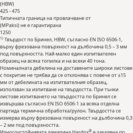
(
HBW
)
425 - 475
Типичната граница на провлачване от
(
MPa
ksi
) не е гарантирана
1250
1)
Твърдост по Бринел, HBW, съгласно EN ISO 6506-1,
Expand
върху фрезована повърхност на дълбочина 0,5 – 3 мм
под повърхността. Най-малко един изпитвателен
образец на всяка топилка и на всеки 40 тона.
Номиналната дебелина на доставените широки листове
с покритие не трябва да се отклонява с повече от ±15
мм от дебелината на изпитвателния образец,
използван за изпитване на твърдостта. При тънки
листове изпитването на твърдостта по Бринел се
извършва съгласно EN ISO 6506-1 за всяка отделна
партида термична обработка/рулон. Твърдостта се
измерва върху фрезована повърхност на дълбочина 0,3
– 2 мм под повърхността.
®
Износоустойчивата ламарина Hardox
е закалена по