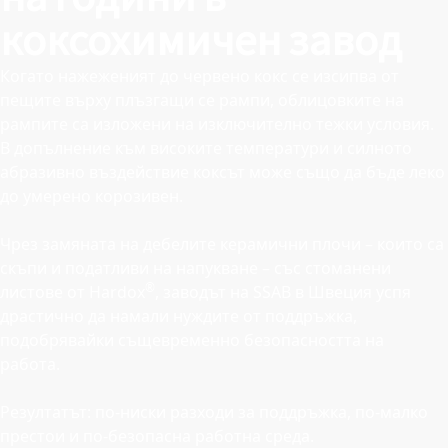
коксохимичен завод
Когато нажеженият до червено кокс се изсипва от
пещите върху плъзгащи се рампи, облицовките на
рампите са изложени на изключително тежки условия.
В допълнение към високите температури и силното
абразивно въздействие коксът може също да бъде леко
до умерено корозивен.
Чрез замяната на дебелите керамични плочи – които са
скъпи и податливи на напукване – със стоманени
®
листове от Hardox
, заводът на SSAB в Швеция успя
драстично да намали нуждите от поддръжка,
подобрявайки същевременно безопасността на
работа.
Резултатът: по-ниски разходи за поддръжка, по-малко
престои и по-безопасна работна среда.