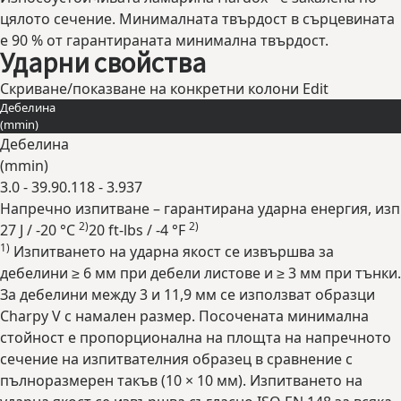
цялото сечение. Минималната твърдост в сърцевината
е 90 % от гарантираната минимална твърдост.
Ударни свойства
Скриване/показване на конкретни колони
Edit
Дебелина
(
mm
in
)
Дебелина
(
mm
in
)
3.0 - 39.9
0.118 - 3.937
Напречно изпитване – гарантирана ударна енергия, изп
2)
2)
27 J / -20 °C
20 ft-lbs / -4 °F
1)
Изпитването на ударна якост се извършва за
Expand
дебелини ≥ 6 мм при дебели листове и ≥ 3 мм при тънки.
За дебелини между 3 и 11,9 мм се използват образци
Charpy V с намален размер. Посочената минимална
стойност е пропорционална на площта на напречното
сечение на изпитвателния образец в сравнение с
пълноразмерен такъв (10 × 10 мм). Изпитването на