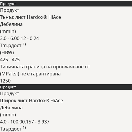
Продукт
Продукт
Тънък лист Hardox® HiAce
Дебелина
(
mm
in
)
3.0 - 6.0
0.12 - 0.24
1)
Твърдост
(
HBW
)
425 - 475
Типичната граница на провлачване от
(
MPa
ksi
) не е гарантирана
1250
Продукт
Expand
Продукт
Широк лист Hardox® HiAce
Дебелина
(
mm
in
)
4.0 - 100.0
0.157 - 3.937
1)
Твърдост