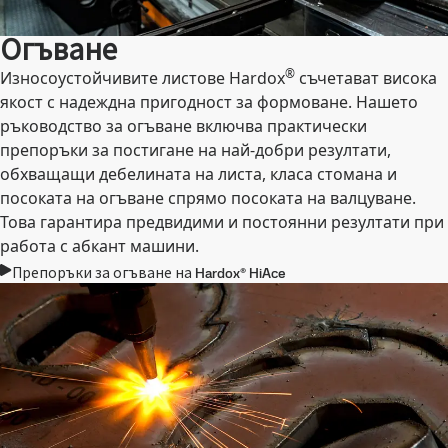
Огъване
®
Износоустойчивите листове Hardox
съчетават висока
якост с надеждна пригодност за формоване. Нашето
ръководство за огъване включва практически
препоръки за постигане на най-добри резултати,
обхващащи дебелината на листа, класа стомана и
посоката на огъване спрямо посоката на валцуване.
Това гарантира предвидими и постоянни резултати при
работа с абкант машини.
Препоръки за огъване на Hardox® HiAce