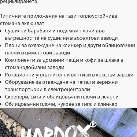
рециклирането.
Типичните приложения на тази топлоустойчива
стомана включват:
Сушилни барабани и подемни плочи във
вътрешността на сушилни в асфалтови заводи
Плочи за охлаждане на клинкер и други облицовъчни
плочи в циментови заводи
Компоненти за доменни пещи и кофи за шлака в
стоманодобивни заводи
Ротационни уплътнителни вентили в коксови заводи
Оборудване за отвеждане на пепел и верижни
транспортьори в електроцентрали
Скрепери, сита и облицовъчни плочи в леярни
Облицовъчни плочи, чукове за гипс и клинкер