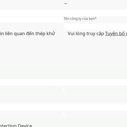
Họ
*
Tên công ty của bạn
*
Thành phố/Khu vực/Tỉnh
*
tin liên quan đến thép khử
Vui lòng truy cập
Tuyên bố 
otection Device