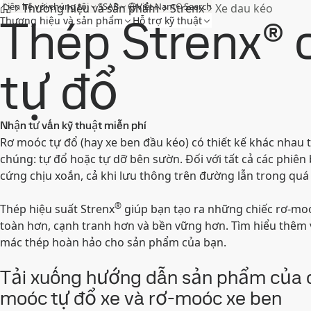
Liên hệ với chúng tôi
SSAB
Việt Nam
Search
Thương hiệu và sản phẩm
Strenx
Xe dau kéo
Thép Strenx®
Thương hiệu và sản phẩm
Hỗ trợ kỹ thuật
tự đổ
Nhận tư vấn kỹ thuật miễn phí
Rơ moóc tự đổ (hay xe ben đầu kéo) có thiết kế khác nhau 
chúng: tự đổ hoặc tự dỡ bên sườn. Đối với tất cả các phiê
cứng chịu xoắn, cả khi lưu thông trên đường lẫn trong quá t
®
Thép hiệu suất Strenx
giúp bạn tạo ra những chiếc rơ-mo
toàn hơn, cạnh tranh hơn và bền vững hơn. Tìm hiểu thêm 
mác thép hoàn hảo cho sản phẩm của bạn.
Tải xuống hướng dẫn sản phẩm của c
moóc tự đổ xe và rơ-moóc xe ben