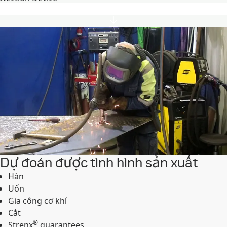
Dự đoán được tình hình sản xuất
Hàn
Uốn
Gia công cơ khí
Cắt
®
Strenx
guarantees