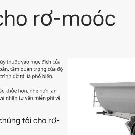
 cho rơ-moóc
tùy thuộc vào mục đích của
n bản, tầm quan trọng của độ
rình dỡ tải là phổ biến.
óc khỏe hơn, nhẹ hơn, an
và nhận tư vấn miễn phí về
húng tôi cho rơ-