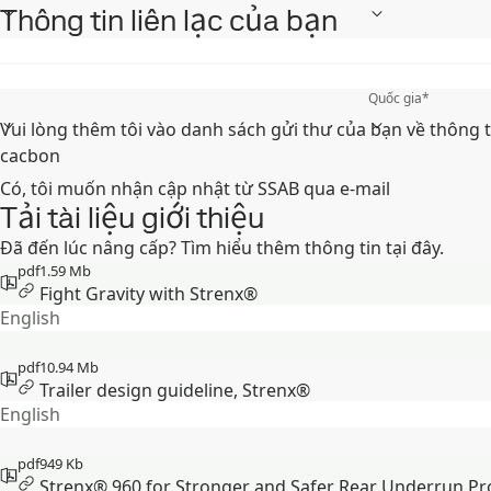
Thông tin liên lạc của bạn
Tên
*
Điện thoại di động
*
Quốc gia
*
Vui lòng thêm tôi vào danh sách gửi thư của bạn về thông 
cacbon
Có, tôi muốn nhận cập nhật từ SSAB qua e-mail
Tải tài liệu giới thiệu
Đã đến lúc nâng cấp? Tìm hiểu thêm thông tin tại đây.
pdf
1.59 Mb
Fight Gravity with Strenx®
English
pdf
10.94 Mb
Trailer design guideline, Strenx®
English
pdf
949 Kb
Strenx® 960 for Stronger and Safer Rear Underrun Pr