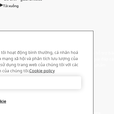
Tải xuống
rước với Bản tin về
Bán hàng
enx®
 tôi hoạt động bình thường, cá nhân hoá
Liên hệ với bộ phận hỗ trợ b
a mạng xã hội và phân tích lưu lượng của
chúng tôi để được giải đáp c
ản tin của chúng tôi và nhận
c sử dụng trang web của chúng tôi với các
nhận thông tin sản phẩm
ất về ngành, cập nhật sản
h của chúng tôi.
Cookie policy
huyện truyền cảm hứng
Từ chối tất cả
kie
Liên hệ bộ phận bán hàng