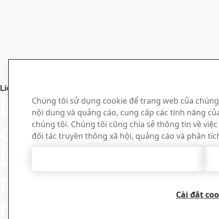
Luôn đi t
Liên hệ với Strenx®
Liên hệ với
thép Str
Chúng tôi sử dụng cookie để trang web của chúng
nội dung và quảng cáo, cung cấp các tính năng củ
Đăng ký nhận b
chúng tôi nếu
chúng tôi. Chúng tôi cũng chia sẻ thông tin về việ
tin tức mới nh
đối tác truyền thông xã hội, quảng cáo và phân tíc
phẩm và câu c
bạn có thắc
Chấp nhận mọi cookie
mắc hoặc có
Cài đặt coo
nhu cầu
Đăng ký tại đây