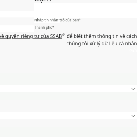
Địa chỉ e-mail công ty
*
Chức năng/vai trò của bạn
Nhập tin nhắn
*
*
Thành phố
*
về quyền riêng tư của SSAB
để biết thêm thông tin về cách
chúng tôi xử lý dữ liệu cá nhân
Gửi