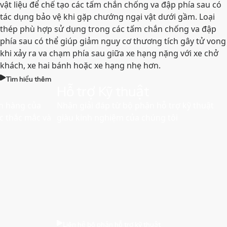
vật liệu để chế tạo các tấm chắn chống va đập phía sau có
tác dụng bảo vệ khi gặp chướng ngại vật dưới gầm. Loại
thép phù hợp sử dụng trong các tấm chắn chống va đập
phía sau có thể giúp giảm nguy cơ thương tích gây tử vong
khi xảy ra va chạm phía sau giữa xe hạng nặng với xe chở
khách, xe hai bánh hoặc xe hạng nhẹ hơn.
Tìm hiểu thêm
Hỗ trợ Kỹ thuật
án hàng của
Nhận giải đáp từ bộ phận hỗ trợ kỹ thuật
ác thắc mắc và
giàu kinh nghiệm của chúng tôi
Liên hệ bộ phận hỗ trợ kỹ thuật