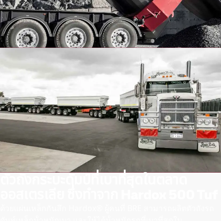
ตัวถังกระบะดัมป์ที่เบาที่สุดในตลาด
ออสเตรเลีย ซึ่งทำจาก Hardox 500 Tuf
ด้วยแผ่นเหล็กกันสึก Hardox® ผู้คนที่ BRE สามารถผลิตตัวถังรถ
ดัมพ์เหล็กน้ําหนักเบา และให้ได้น้ําหนักรถที่เบาที่สุดใน