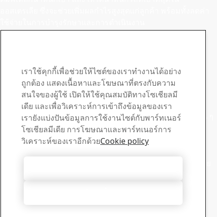
ออสเตรเลีย ซึ่งจะช่วยเพิ่มผลกําไรสูงสุดแก่ลูกค้า พร้อมทั้งลดค่า
ใช้จ่ายในการบํารุงรักษาและการดําเนินงาน
พบกับประสบการณ์ในการใช้ Hardox® 500 Tuf ของ BRE
ติดต่อ Hardox
ติดต่อเราเพื่อสอบถามเพิ่ม
เราใช้คุกกี้เพื่อช่วยให้ไซต์ของเราทำงานได้อย่าง
เติมหรือขอราคา
ถูกต้อง แสดงเนื้อหาและโฆษณาที่ตรงกับความ
สนใจของผู้ใช้ เปิดให้ใช้คุณสมบัติทางโซเชียลมี
ศูนย์ดาวน์โหลด
เดีย และเพื่อวิเคราะห์การเข้าถึงข้อมูลของเรา
ค้นหาและดาวน์โหลดโบรชัวร์, ใบรับรอง และเอกสารข้อมูลอื่น ๆ
เรายังแบ่งปันข้อมูลการใช้งานไซต์กับพาร์ทเนอร์
ของ SSAB
โซเชียลมีเดีย การโฆษณาและพาร์ทเนอร์การ
ไปยังข้อมูลดาวน์โหลด
วิเคราะห์ของเราอีกด้วย
Cookie policy
ฝ่ายขาย
ติดต่อฝ่ายสนับสนุนการขายของเราเพื่อสอบถามเกี่ยวกับการขาย
ยอมรับคุกกี้ทั้งหมด
และข้อมูลผลิตภัณฑ์
ติดต่อฝ่ายขาย
ปฏิเสธทั้งหมด
ฝ่ายสนับสนุนทางเทคนิค
หาคําตอบที่คุณต้องการจากทีมสนับสนุนทางเทคนิคที่มี