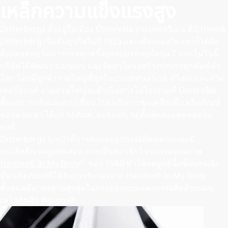
เหล็กความแข็งแรงสูง
Zetterbergs ตั้งอยู่ในเมือง Östervåla ประเทศสวีเดน ที่นี่ Henrik
Zetterberg เริ่มต้นธุรกิจในปี 1923 และเพียงสองปีต่อมาก็ได้ติด
ตั้งแพลตฟอร์มการบรรทุกครั้งแรกบนรถฟอร์ดรุ่น T และในวันนี้
บริษัทได้พัฒนา ออกแบบ และจัดหาโครงสร้างรถบรรทุกดัมพ์ทั่ว
โลก โดยมีลูกค้ารายใหญ่ที่สุดในประเทศนอร์เวย์ สวีเดน และสวิต
เซอร์แลนด์ งานส่วนใหญ่จะดําเนินการในโรงงานที่ Östervåla
ตั้งแต่การกลึงและการเชื่อม ไปจนถึงการชุบเคลือบผิว ผลิตภัณฑ์
ของพวกเขา ได้แก่ รถดัมพ์, ตะขอยก, รถดั๊มพ์และแพลตฟอร์ม
คงที่
Zetterbergs มุ่งเป้าที่การส่งมอบอุปกรณ์ที่ทนทานและมี
ประสิทธิภาพสูงสุดเสมอ การเป็นสมาชิกโปรแกรมคุณภาพ
Hardox® In My Body
ของ SSAB ทําให้กลยุทธ์นี้แข็งแกร่งยิ่ง
ขึ้น ผลิตภัณฑ์ที่ได้รับการรับรองจาก Hardox® In My Body
ทั้งหมดมีมาตรฐานสูงสุดในการออกแบบและการผลิตด้วยแผ่น
เหล็กกันสึก Hardox®