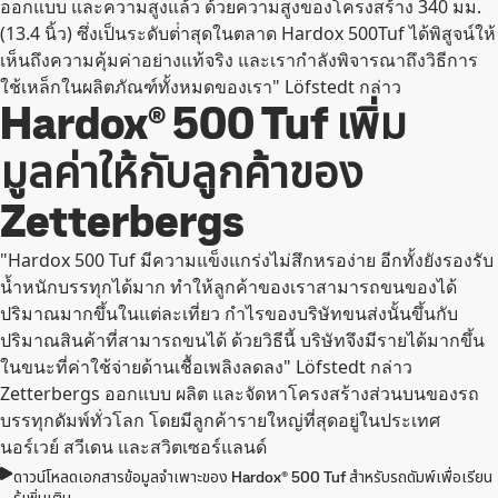
ออกแบบ และความสูงแล้ว ด้วยความสูงของโครงสร้าง 340 มม.
(13.4 นิ้ว) ซึ่งเป็นระดับต่ําสุดในตลาด Hardox 500Tuf ได้พิสูจน์ให้
เห็นถึงความคุ้มค่าอย่างแท้จริง และเรากําลังพิจารณาถึงวิธีการ
ใช้เหล็กในผลิตภัณฑ์ทั้งหมดของเรา" Löfstedt กล่าว
Hardox® 500 Tuf เพิ่ม
มูลค่าให้กับลูกค้าของ
Zetterbergs
"Hardox 500 Tuf มีความแข็งแกร่งไม่สึกหรอง่าย อีกทั้งยังรองรับ
น้ำหนักบรรทุกได้มาก ทำให้ลูกค้าของเราสามารถขนของได้
ปริมาณมากขึ้นในแต่ละเที่ยว กำไรของบริษัทขนส่งนั้นขึ้นกับ
ปริมาณสินค้าที่สามารถขนได้ ด้วยวิธีนี้ บริษัทจึงมีรายได้มากขึ้น
ในขนะที่ค่าใช้จ่ายด้านเชื้อเพลิงลดลง" Löfstedt กล่าว
Zetterbergs ออกแบบ ผลิต และจัดหาโครงสร้างส่วนบนของรถ
บรรทุกดัมพ์ทั่วโลก โดยมีลูกค้ารายใหญ่ที่สุดอยู่ในประเทศ
นอร์เวย์ สวีเดน และสวิตเซอร์แลนด์
ดาวน์โหลดเอกสารข้อมูลจําเพาะของ Hardox® 500 Tuf สําหรับรถดัมพ์เพื่อเรียน
รู้เพิ่มเติม