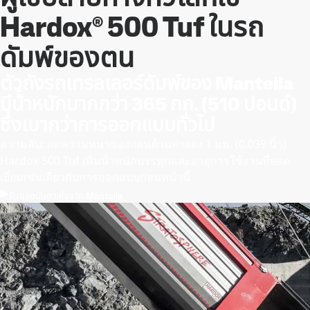
Hardox® 500 Tuf ในรถ
ดัมพ์ของตน
ตัวถังรถเทรลเลอร์ดัมพ์ของ Mantella
มีน้ําหนักมากกว่า 365 กก. (510 ปอนด์)
ซึ่งเบากว่าการออกแบบทั่วไป
ความลับ: ลดความหนาของแผ่นด้านล่างลง 1 มม. (0.039 นิ้ว)
Hardox 500 Tuf เพิ่มน้ําหนักบรรทุกและอายุการใช้งานที่ยอด
เยี่ยมเช่นเดียวกับการออกแบบก่อนหน้านี้
รับแรงบันดาลใจจาก Mantella