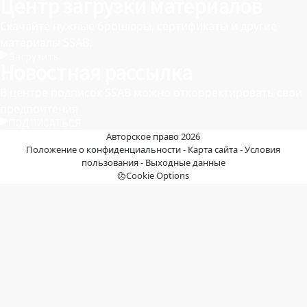
Центр загрузки материалов
Скачайте нужные брошюры, сертификаты и другие
материалы SSAB.
Загрузить
Новостная рассылка
В центре подписок SSAB можно откорректировать свои
предпочтения
ПОДПИСАТЬСЯ
Авторское право 2026
Положение о конфиденциальности
-
Карта сайта
-
Условия
пользования
-
Выходные данные
Cookie Options